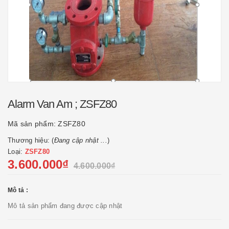
Alarm Van Am ; ZSFZ80
Mã sản phẩm:
ZSFZ80
Thương hiệu: (
Đang cập nhật ...
)
Loại:
ZSFZ80
3.600.000₫
4.600.000₫
Mô tả :
Mô tả sản phẩm đang được cập nhật