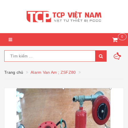
0
Trang chủ
Alarm Van Am ; ZSFZ80