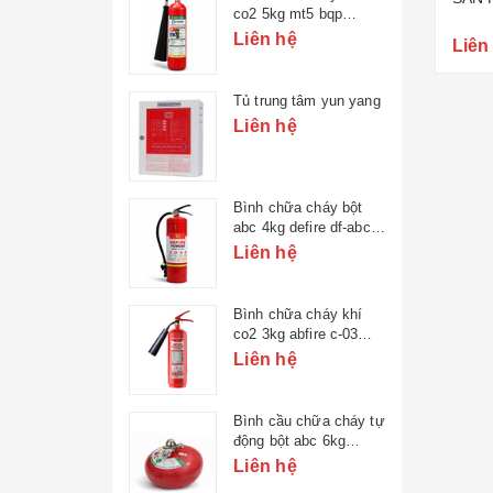
co2 5kg mt5 bqp
83mec (bộ quốc
ệ
Liên hệ
Liên
phòng)
ữa cháy bột
Tủ trung tâm yun yang
 bqp 83mec
Liên hệ
 phòng)
ệ
 tâm báo cháy
Bình chữa cháy bột
abc 4kg defire df-abc4
(bộ công an)
ệ
Liên hệ
ữa cháy khí
Bình chữa cháy khí
 mt3 bqp
co2 3kg abfire c-03
bộ quốc
(tem bộ công an)
ệ
Liên hệ
âm báo cháy
Bình cầu chữa cháy tự
động bột abc 6kg
83mec bqp (tem kđ)
ệ
Liên hệ