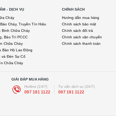
ẨM - DỊCH VỤ
CHÍNH SÁCH
hữa Cháy
Hướng dẫn mua hàng
ị Báo Cháy, Truyền Tín Hiệu
Chính sách bảo mật
c Bình Chữa Cháy
Chính sách đổi trả
g, Bảo Trì PCCC
Chính sách vận chuyển
m Chữa Cháy
Chính sách thanh toán
ụ Bảo Hộ Lao Động
t và Đèn Sự Cố
ển Chữa Cháy
GIẢI ĐÁP MUA HÀNG
Hotline (24/7)
Tư vấn dịch vụ (24/7)
097 181 1122
097 181 1122