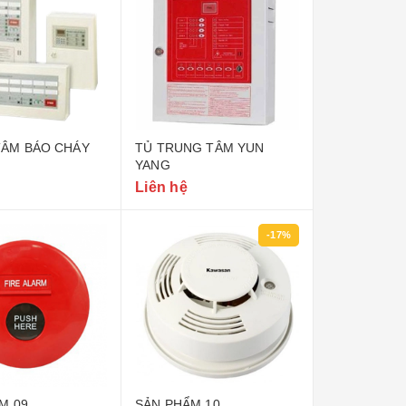
TÂM BÁO CHÁY
TỦ TRUNG TÂM YUN
YANG
Liên hệ
-17%
M 09
SẢN PHẨM 10