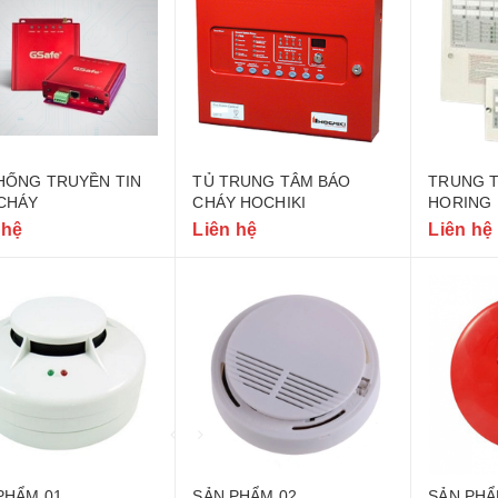
HỐNG TRUYỀN TIN
TỦ TRUNG TÂM BÁO
TRUNG 
CHÁY
CHÁY HOCHIKI
HORING
 hệ
Liên hệ
Liên hệ
Bình chữa cháy xe
PHẨM 01
SẢN PHẨM 02
SẢN PHẨ