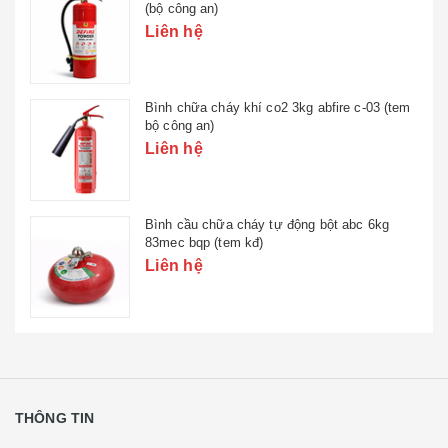
(bộ công an)
Liên hệ
Bình chữa cháy khí co2 3kg abfire c-03 (tem
bộ công an)
Liên hệ
Bình cầu chữa cháy tự động bột abc 6kg
83mec bqp (tem kđ)
Liên hệ
THÔNG TIN