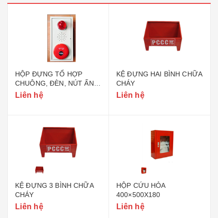
HỘP ĐỰNG TỔ HỢP
KỆ ĐỰNG HAI BÌNH CHỮA
CHUÔNG, ĐÈN, NÚT ẤN
CHÁY
BÁO CHÁY - TH01
Liên hệ
Liên hệ
KỆ ĐỰNG 3 BÌNH CHỮA
HỘP CỨU HỎA
CHÁY
400×500X180
Liên hệ
Liên hệ