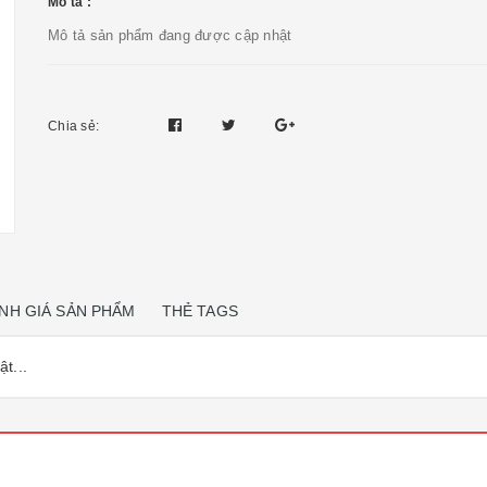
Mô tả :
Mô tả sản phẩm đang được cập nhật
Chia sẻ:
NH GIÁ SẢN PHẨM
THẺ TAGS
t...