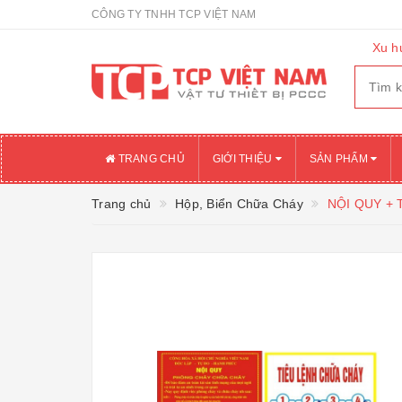
CÔNG TY TNHH TCP VIỆT NAM
Xu h
TRANG CHỦ
GIỚI THIỆU
SẢN PHẨM
Trang chủ
Hộp, Biển Chữa Cháy
NỘI QUY + 