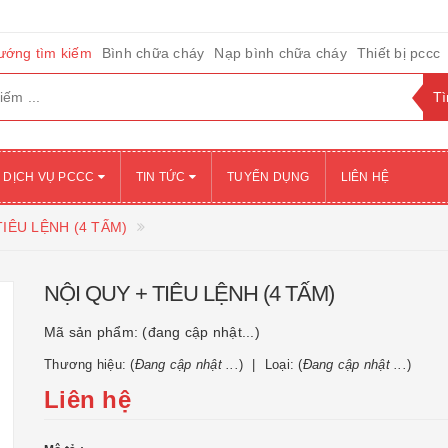
ướng tìm kiếm
Bình chữa cháy
Nạp bình chữa cháy
Thiết bị pccc
DỊCH VỤ PCCC
TIN TỨC
TUYỂN DỤNG
LIÊN HỆ
TIÊU LỆNH (4 TẤM)
NỘI QUY + TIÊU LỆNH (4 TẤM)
Mã sản phẩm:
(đang cập nhật...)
Thương hiệu: (
Đang cập nhật ...
)
Loại: (
Đang cập nhật ...
)
Liên hệ