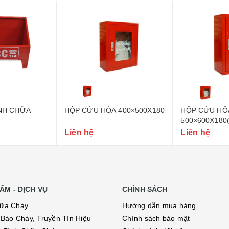
ÌNH CHỮA
HỘP CỨU HỎA 400×500X180
HỘP CỨU HỎ
500×600X180
Liên hệ
Liên hệ
ẨM - DỊCH VỤ
CHÍNH SÁCH
hữa Cháy
Hướng dẫn mua hàng
ị Báo Cháy, Truyền Tín Hiệu
Chính sách bảo mật