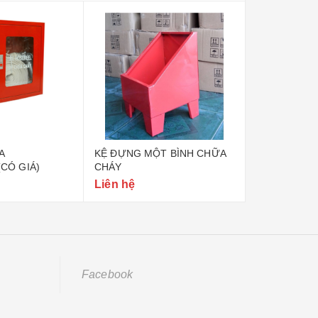
A
KỆ ĐỰNG MỘT BÌNH CHỮA
NỘI QUY CH
(CÓ GIÁ)
CHÁY
Liên hệ
Liên hệ
Facebook