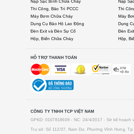
Nạp Sạc Bình Chữa Cháy
Nạp Sạ
Thi Công, Bảo Trì PCCC
Thi Côn
Máy Bơm Chữa Cháy
Máy Bơ
Dụng Cụ Bảo Hộ Lao Động
Dụng C
Đèn Exit và Đèn Sự Cố
Đèn Exi
Hộp, Biển Chữa Cháy
Hộp, Bi
HỖ TRỢ THANH TOÁN
CÔNG TY TNHH TCP VIỆT NAM
GPKD: 0107818609 - NC: 24/4/2017 - Sở kế hoạch v
Trụ sở: Số 112/37, Nam Dư, Phường Vĩnh Hưng, Tp 