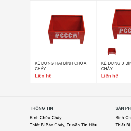
 HỢP
KỆ ĐỰNG HAI BÌNH CHỮA
KỆ ĐỰNG 3 B
 NÚT ẤN BÁO
CHÁY
CHÁY
Liên hệ
Liên hệ
THÔNG TIN
SẢN PH
Bình Chữa Cháy
Bình C
Thiết Bị Báo Cháy, Truyền Tín Hiệu
Thiết B