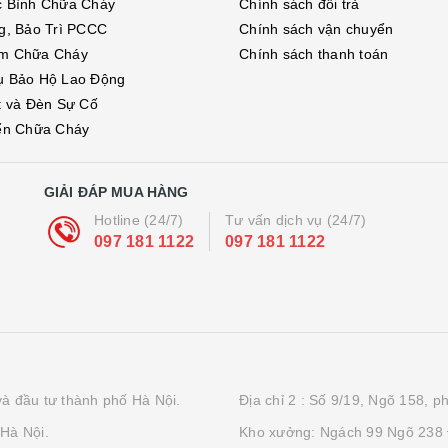
c Bình Chữa Cháy
Chính sách đổi trả
g, Bảo Trì PCCC
Chính sách vận chuyển
m Chữa Cháy
Chính sách thanh toán
ụ Bảo Hộ Lao Động
t và Đèn Sự Cố
ển Chữa Cháy
GIẢI ĐÁP MUA HÀNG
Hotline (24/7)
Tư vấn dịch vụ (24/7)
097 181 1122
097 181 1122
à đầu tư thành phố Hà Nội.
Địa chỉ 2 : Số 9/19, Ngõ 158, 
Hà Nội.
Kho xưởng: Ngách 99 Ngõ 238