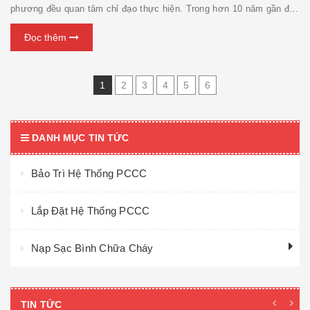
phương đều quan tâm chỉ đạo thực hiện. Trong hơn 10 năm gần đây
( từ năm 2001 đến nay) trên địa bàn thành phố Hải Phòng chưa xảy
Đọc thêm
ra cháy, nổ trong các cơ sở trường ...
1
2
3
4
5
6
DANH MỤC TIN TỨC
Bảo Trì Hệ Thống PCCC
Lắp Đặt Hệ Thống PCCC
Nạp Sạc Bình Chữa Cháy
TIN TỨC