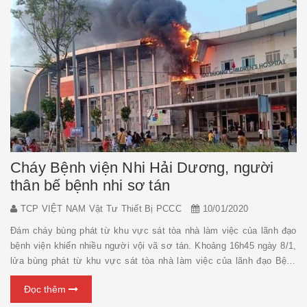
Cháy Bệnh viện Nhi Hải Dương, người
thân bế bệnh nhi sơ tán
TCP VIỆT NAM Vật Tư Thiết Bị PCCC
10/01/2020
Đám cháy bùng phát từ khu vực sát tòa nhà làm việc của lãnh đạo
bệnh viện khiến nhiều người vội vã sơ tán. Khoảng 16h45 ngày 8/1,
lửa bùng phát từ khu vực sát tòa nhà làm việc của lãnh đạo Bệnh
viện Nhi Hải Dương, ở xã Liên Hồng, huyện Gia Lộc. Một số người
Đọc thêm
dùng bình cứu hỏa tại chỗ để xử lý nhưn...