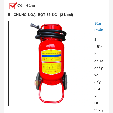
Còn Hàng
5 - CHỦNG LOẠI BỘT 35 KG:
(2 Loại)
Sản
Phẩn
1
-
Bìn
h
chữa
cháy
xe
đẩy
bột
khí
BC
35kg