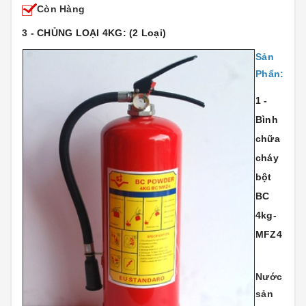
Còn Hàng
3
- CHỦNG LOẠI 4KG: (2 Loại)
Sản
Phẩn:
1 -
Bình
chữa
cháy
bột
BC
4kg-
MFZ4
Nước
sản