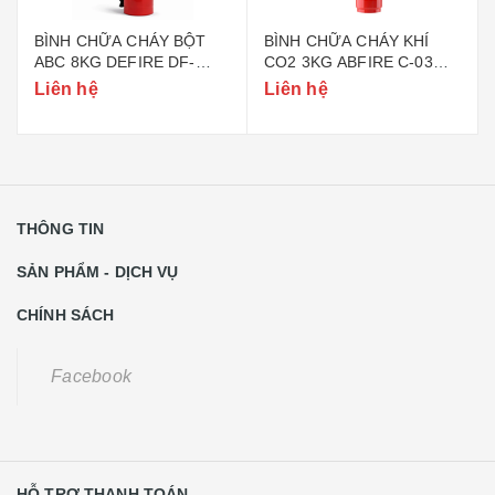
BÌNH CHỮA CHÁY BỘT
BÌNH CHỮA CHÁY KHÍ
ABC 8KG DEFIRE DF-
CO2 3KG ABFIRE C-03
ABC8 (BỘ CÔNG AN)
(TEM BỘ CÔNG AN)
Liên hệ
Liên hệ
THÔNG TIN
SẢN PHẨM - DỊCH VỤ
CHÍNH SÁCH
Facebook
HỖ TRỢ THANH TOÁN