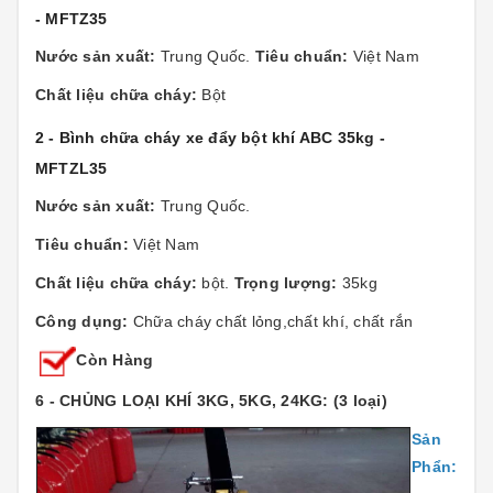
- MFTZ35
Nước sản xuất:
Trung Quốc.
Tiêu chuẩn:
Việt Nam
Chất liệu chữa cháy:
Bột
2 - Bình chữa cháy xe đẩy bột khí ABC 35kg -
MFTZL35
Nước sản xuất:
Trung Quốc.
Tiêu chuẩn:
Việt Nam
Chất liệu chữa cháy:
bột.
Trọng lượng:
35kg
Công dụng:
Chữa cháy chất lỏng,chất khí, chất rắn
Còn Hàng
6 - CHỦNG LOẠI KHÍ 3KG, 5KG, 24KG: (3 loại)
Sản
Phẩn: