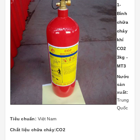
1-
Bình
chữa
cháy
khí
CO2
3kg -
MT3
Nước
sản
xuất:
Trung
Quốc
Tiêu chuẩn:
Việt Nam
Chất liệu chữa cháy:CO2