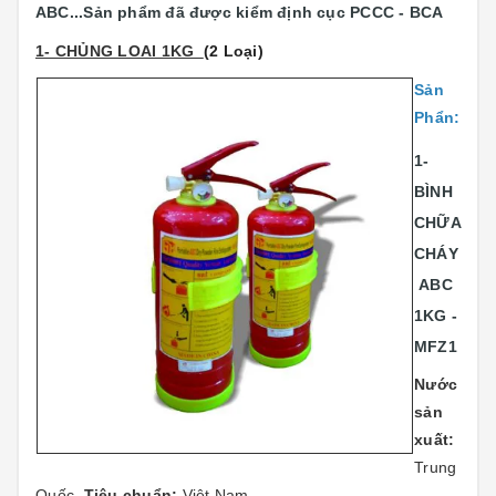
ABC...
Sản phẩm đã được kiểm định cục PCCC - BCA
1- CHỦNG LOAI 1KG
(2 Loại)
Sản
Phẩn:
1-
BÌNH
CHỮA
CHÁY
ABC
1KG -
MFZ1
Nước
sản
xuất:
Trung
Quốc.
Tiêu chuẩn:
Việt Nam