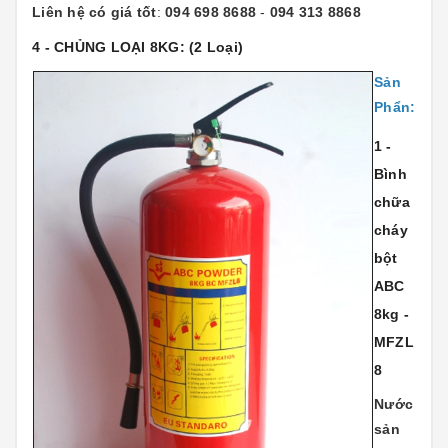
Liên hệ có giá tốt
:
094 698 8688
-
094 313 8868
4 - CHỦNG LOẠI 8KG:
(2 Loại)
Sản
Phẩn:
1 -
Bình
chữa
cháy
bột
ABC
8kg -
MFZL
8
Nước
sản