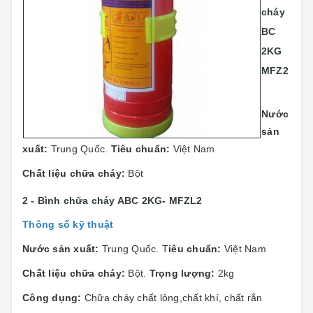
cháy
BC
2KG
MFZ2
Nước
sản
xuất:
Trung Quốc.
Tiêu chuẩn:
Việt Nam
Chất liệu chữa cháy:
Bột
2 - Bình chữa cháy ABC 2KG- MFZL2
Thông số kỹ thuật
Nước sản xuất:
Trung Quốc. T
iêu chuẩn:
Việt Nam
Chất liệu chữa cháy:
Bột.
Trọng lượng:
2kg
Công dụng:
Chữa cháy chất lỏng,chất khí, chất rắn