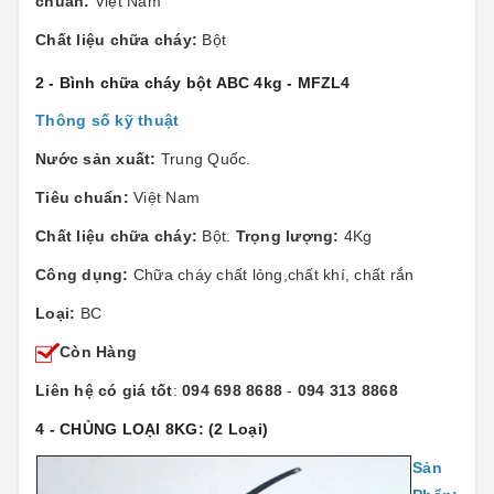
chuẩn:
Việt Nam
Chất liệu chữa cháy:
Bột
2 - Bình chữa cháy bột ABC 4kg - MFZL4
Thông số kỹ thuật
Nước sản xuất:
Trung Quốc.
Tiêu chuẩn:
Việt Nam
Chất liệu chữa cháy:
Bột.
Trọng lượng:
4Kg
Công dụng:
Chữa cháy chất lỏng,chất khí, chất rắn
Loại:
BC
Còn Hàng
Liên hệ có giá tốt
:
094 698 8688
-
094 313 8868
4 - CHỦNG LOẠI 8KG:
(2 Loại)
Sản