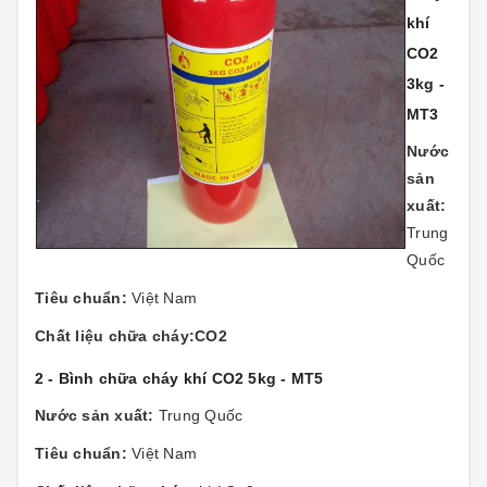
khí
CO2
3kg -
MT3
Nước
sản
xuất:
Trung
Quốc
Tiêu chuẩn:
Việt Nam
Chất liệu chữa cháy:CO2
2 - Bình chữa cháy khí CO2 5kg - MT5
Nước sản xuất:
Trung Quốc
Tiêu chuẩn:
Việt Nam