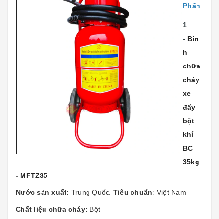
Phẩn
1
-
Bìn
h
chữa
cháy
xe
đẩy
bột
khí
BC
35kg
- MFTZ35
Nước sản xuất:
Trung Quốc.
Tiêu chuẩn:
Việt Nam
Chất liệu chữa cháy:
Bột