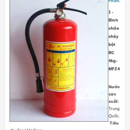
Phẩn:
1 -
Bình
chữa
cháy
bột
BC
4kg-
MFZ4
Nước
sản
xuất:
Trung
Quốc.
Tiêu