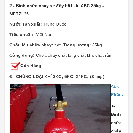
2 - Bình chữa cháy xe đẩy bột khí ABC 35kg -
MFTZL35
Nước sản xuất:
Trung Quốc.
Tiêu chuẩn:
Việt Nam
Chất liệu chữa cháy:
bột.
Trọng lượng:
35kg
Công dụng:
Chữa cháy chất lỏng,chất khí, chất rắn
Còn Hàng
6 - CHỦNG LOẠI KHÍ 3KG, 5KG, 24KG: (3 loại)
Sản
Phẩn:
1-
Bình
chữa
cháy