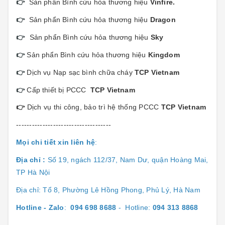
👉
Sản phẩn Bình cứu hỏa thương hiệu
Vinfi
re.
👉
Sản phẩn Bình cứu hỏa thương hiệu
Dragon
👉
Sản phẩn Bình cứu hỏa thương hiệu
Sky
👉
Sản phẩn Bình cứu hỏa thương hiệu
Kingdom
👉
Dịch vụ Nạp sạc bình chữa cháy
TCP Vietnam
👉
Cấp thiết bị PCCC
TCP Vietnam
👉
Dịch vụ thi công, bảo trì hệ thống PCCC
TCP Vietnam
------------------------------------
Mọi chi tiết xin liên hệ
:
Địa chỉ :
Số 19, ngách 112/37, Nam Dư, quận Hoàng Mai,
TP Hà Nội
Địa chỉ: Tổ 8, Phường Lê Hồng Phong, Phủ Lý, Hà Nam
Hotline - Zalo
:
094 698 8688
- Hotline:
094 313 8868