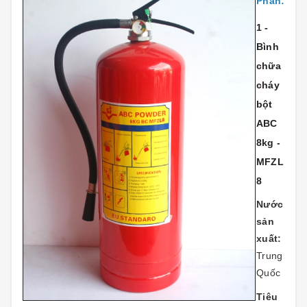
Phẩn:
1 -
Bình
chữa
cháy
bột
ABC
8kg -
MFZL
8
Nước
sản
xuất:
Trung
Quốc
Tiêu