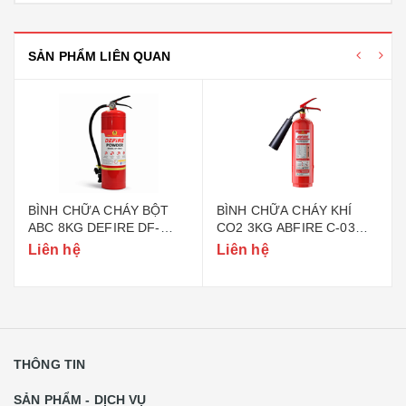
SẢN PHẨM LIÊN QUAN
BÌNH CHỮA CHÁY BỘT
BÌNH CHỮA CHÁY KHÍ
ABC 8KG DEFIRE DF-
CO2 3KG ABFIRE C-03
ABC8 (BỘ CÔNG AN)
(TEM BỘ CÔNG AN)
Liên hệ
Liên hệ
THÔNG TIN
SẢN PHẨM - DỊCH VỤ