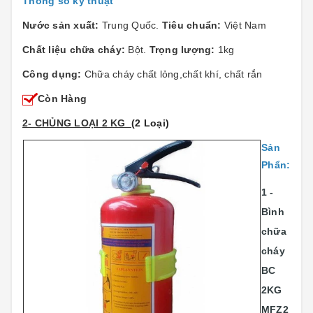
Thông số kỹ thuật
Nước sản xuất:
Trung Quốc.
Tiêu chuẩn:
Việt Nam
Chất liệu chữa cháy:
Bột.
Trọng lượng:
1kg
Công dụng:
Chữa cháy chất lỏng,chất khí, chất rắn
Còn Hàng
2- CHỦNG LOẠI 2 KG
(2 Loại)
Sản
Phẩn:
1 -
Bình
chữa
cháy
BC
2KG
MFZ2