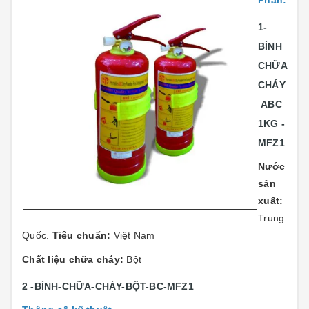
Phẩn:
1-
BÌNH
CHỮA
CHÁY
ABC
1KG -
MFZ1
Nước
sản
xuất:
Trung
Quốc.
Tiêu chuẩn:
Việt Nam
Chất liệu chữa cháy:
Bột
2 -BÌNH-CHỮA-CHÁY-BỘT-BC-MFZ1