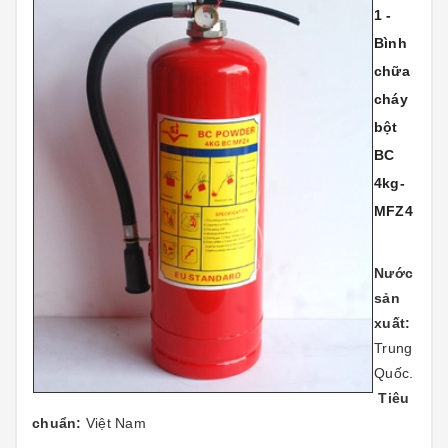
1 -
Bình
chữa
cháy
bột
BC
4kg-
MFZ4
Nước
sản
xuất:
Trung
Quốc.
Tiêu
chuẩn:
Việt Nam