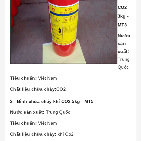
CO2
3kg -
MT3
Nước
sản
xuất:
Trung
Quốc
Tiêu chuẩn:
Việt Nam
Chất liệu chữa cháy:CO2
2 - Bình chữa cháy khí CO2 5kg - MT5
Nước sản xuất:
Trung Quốc
Tiêu chuẩn:
Việt Nam
Chất liệu chữa cháy:
khí Co2