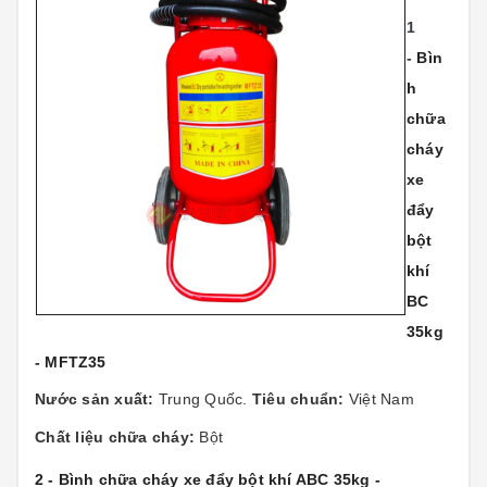
1
-
Bìn
h
chữa
cháy
xe
đẩy
bột
khí
BC
35kg
- MFTZ35
Nước sản xuất:
Trung Quốc.
Tiêu chuẩn:
Việt Nam
Chất liệu chữa cháy:
Bột
2 - Bình chữa cháy xe đẩy bột khí ABC 35kg -