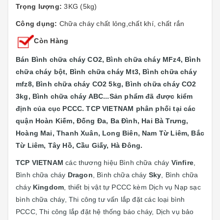
Trọng lượng:
3KG (5kg)
Công dụng:
Chữa cháy chất lỏng,chất khí, chất rắn
Còn Hàng
Bán Bình chữa cháy CO2, Bình chữa cháy MFz4, Bình
chữa cháy bột, Bình chữa cháy Mt3, Bình chữa cháy
mfz8, Bình chữa cháy CO2 5kg, Bình chữa cháy CO2
3kg, Bình chữa cháy ABC...
Sản phẩm đã được kiểm
định của cục PCCC. TCP VIETNAM phân phối tại các
quận
Hoàn Kiếm, Đống Đa, Ba Đình, Hai Bà Trưng,
Hoàng Mai, Thanh Xuân, Long Biên, Nam Từ Liêm, Bắc
Từ Liêm, Tây Hồ, Cầu Giấy, Hà Đông.
TCP VIETNAM
các thương hiệu Bình chữa cháy
Vinfire
,
Bình chữa cháy
Dragon
, Bình chữa cháy
Sky
, Bình chữa
cháy
Kingdom
, thiết bị vật tự PCCC kèm Dịch vụ Nạp sạc
bình chữa cháy, Thi công tư vấn lắp đặt các loại bình
PCCC, Thi công lắp đặt hệ thống báo cháy, Dịch vụ bảo