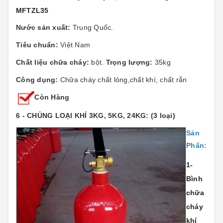
MFTZL35
Nước sản xuất:
Trung Quốc.
Tiêu chuẩn:
Việt Nam
Chất liệu chữa cháy:
bột.
Trọng lượng:
35kg
Công dụng:
Chữa cháy chất lỏng,chất khí, chất rắn
Còn Hàng
6 - CHỦNG LOẠI KHÍ 3KG, 5KG, 24KG: (3 loại)
Sản
Phẩn:
1-
Bình
chữa
cháy
khí