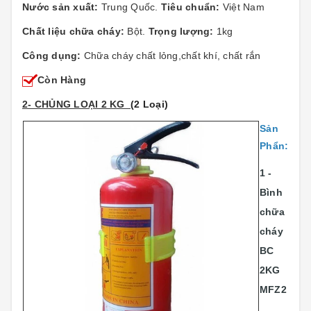
Nước sản xuất:
Trung Quốc.
Tiêu chuẩn:
Việt Nam
Chất liệu chữa cháy:
Bột.
Trọng lượng:
1kg
Công dụng:
Chữa cháy chất lỏng,chất khí, chất rắn
Còn Hàng
2- CHỦNG LOẠI 2 KG
(2 Loại)
Sản
Phẩn:
1 -
Bình
chữa
cháy
BC
2KG
MFZ2