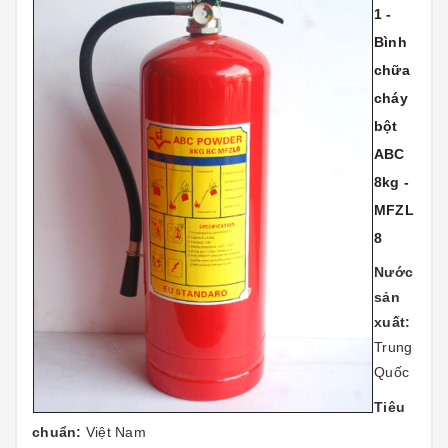
1 -
Bình
chữa
cháy
bột
ABC
8kg -
MFZL
8
Nước
sản
xuất:
Trung
Quốc
Tiêu
chuẩn:
Việt Nam