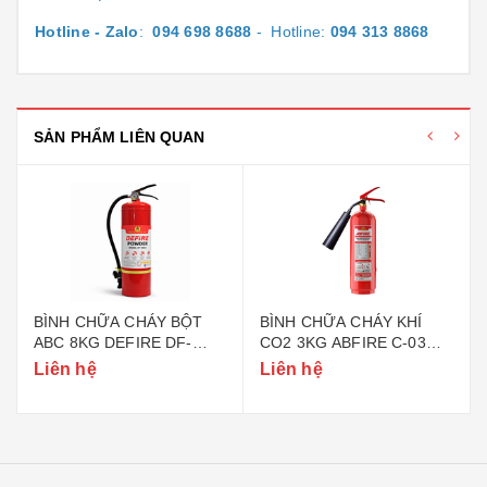
Hotline - Zalo
:
094 698 8688
- Hotline:
094 313 8868
SẢN PHẨM LIÊN QUAN
BÌNH CHỮA CHÁY BỘT
BÌNH CHỮA CHÁY KHÍ
ABC 8KG DEFIRE DF-
CO2 3KG ABFIRE C-03
ABC8 (BỘ CÔNG AN)
(TEM BỘ CÔNG AN)
Liên hệ
Liên hệ