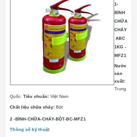
1-
BÌNH
CHỮA
CHÁY
ABC
1KG -
MFZ1
Nước
sản
xuất:
Trung
Quốc.
Tiêu chuẩn:
Việt Nam
Chất liệu chữa cháy:
Bột
2 -BÌNH-CHỮA-CHÁY-BỘT-BC-MFZ1
Thông số kỹ thuật