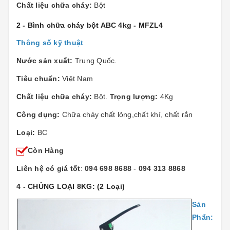
Chất liệu chữa cháy:
Bột
2 - Bình chữa cháy bột ABC 4kg - MFZL4
Thông số kỹ thuật
Nước sản xuất:
Trung Quốc.
Tiêu chuẩn:
Việt Nam
Chất liệu chữa cháy:
Bột.
Trọng lượng:
4Kg
Công dụng:
Chữa cháy chất lỏng,chất khí, chất rắn
Loại:
BC
Còn Hàng
Liên hệ có giá tốt
:
094 698 8688
-
094 313 8868
4 - CHỦNG LOẠI 8KG:
(2 Loại)
Sản
Phẩn: