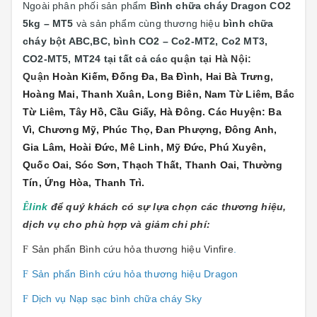
Ngoài phân phối sản phẩm
Bình chữa cháy Dragon CO2
5kg – MT5
và sản phẩm cùng thương hiệu
bình chữa
cháy bột ABC,BC, bình CO2 – Co2-MT2, Co2 MT3,
CO2-MT5, MT24 tại
tất cả các
quận tại Hà Nội:
Quận
Hoàn Kiếm, Đống Đa, Ba Đình, Hai Bà Trưng,
Hoàng Mai, Thanh Xuân, Long Biên, Nam Từ Liêm, Bắc
Từ Liêm, Tây Hồ, Cầu Giấy, Hà Đông. Các Huyện: Ba
Vì, Chương Mỹ, Phúc Thọ, Đan Phượng, Đông Anh,
Gia Lâm, Hoài Đức, Mê Linh, Mỹ Đức, Phú Xuyên,
Quốc Oai, Sóc Sơn, Thạch Thất, Thanh Oai, Thường
Tín, Ứng Hòa, Thanh Trì.
link
để quý khách có sự lựa chọn các thương hiệu,
Ê
dịch vụ cho phù hợp và giảm chi phí:
Sản phẩn Bình cứu hỏa thương hiệu Vinfire
.
F
Sản phẩn Bình cứu hỏa thương hiệu Dragon
F
Dịch vụ Nạp sạc bình chữa cháy Sky
F