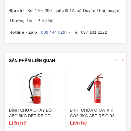
Địa chỉ
: Km 16 + 200, quốc lộ 1A, xã Duyên Thái, huyện
Thường Tín, TP Hà Nội
Hotline - Zalo
:
038 444 0287
- Tel: 097 181 1122
SẢN PHẨM LIÊN QUAN
BÌNH CHỮA CHÁY BỘT
BÌNH CHỮA CHÁY KHÍ
ABC 8KG DEFIRE DF-
CO2 3KG ABFIRE C-03
ABC8 (BỘ CÔNG AN)
(TEM BỘ CÔNG AN)
Liên hệ
Liên hệ