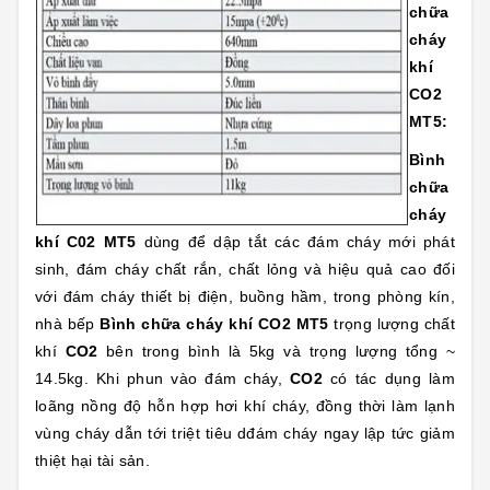
chữa
cháy
khí
CO2
MT5:
Bình
chữa
cháy
khí C02 MT5
dùng để dập tắt các đám cháy mới phát
sinh, đám cháy chất rắn, chất lỏng và hiệu quả cao đối
với đám cháy thiết bị điện, buồng hầm, trong phòng kín,
nhà bếp
Bình chữa cháy khí CO2 MT5
trọng lượng chất
khí
CO2
bên trong bình là 5kg và trọng lượng tổng ~
14.5kg. Khi phun vào đám cháy,
CO2
có tác dụng làm
loãng nồng độ hỗn hợp hơi khí cháy, đồng thời làm lạnh
vùng cháy dẫn tới triệt tiêu dđám cháy ngay lập tức giảm
thiệt hại tài sản.