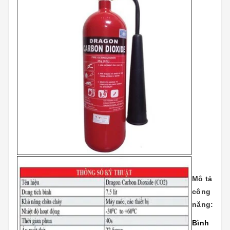
Mô tả
công
năng:
Bình