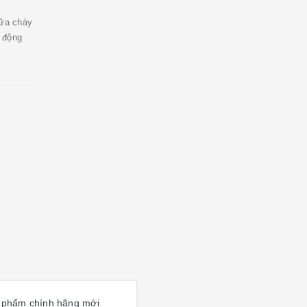
hữa cháy
 động
 phẩm chính hãng mới