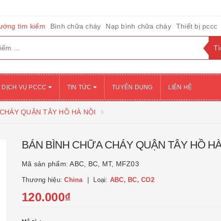
ướng tìm kiếm
Bình chữa cháy
Nạp bình chữa cháy
Thiết bị pccc
DỊCH VỤ PCCC
TIN TỨC
TUYỂN DỤNG
LIÊN HỆ
 CHÁY QUẬN TÂY HỒ HÀ NỘI
BÁN BÌNH CHỮA CHÁY QUẬN TÂY HỒ HÀ
Mã sản phẩm:
ABC, BC, MT, MFZ03
Thương hiệu:
China
Loại:
ABC, BC, CO2
120.000₫