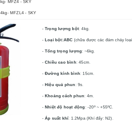
4kg- MFZ4 - SKY
 4kg- MFZL4 - SKY
-
Trọng lượng bột
: 4kg.
-
Loại bột:ABC
(chữa được các đám cháy loại 
-
Tổng trọng lượng
: ~6kg.
-
Chiều cao bình
: 45cm.
-
Đường kính bình
: 15cm.
-
Hiệu quả phun
: 9s.
-
Khoảng cách phun
: 4m.
-
Nhiệt độ hoạt động
: -20º ~ +55ºC.
-
Áp suất khí
: 1.2Mpa (Khí đẩy: N2).