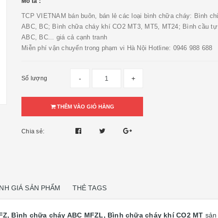
Mô tả :
TCP VIETNAM bán buôn, bán lẻ các loại bình chữa cháy: Bình c
ABC, BC; Bình chữa cháy khí CO2 MT3, MT5, MT24; Bình cầu tự
ABC, BC... giá cả cạnh tranh
Miễn phí vận chuyển trong phạm vi Hà Nội Hotline: 0946 988 688
-
+
Số lượng
THÊM VÀO GIỎ HÀNG
Chia sẻ:
NH GIÁ SẢN PHẨM
THẺ TAGS
FZ, Bình chữa cháy ABC MFZL, Bình chữa cháy khí CO2 MT
sản