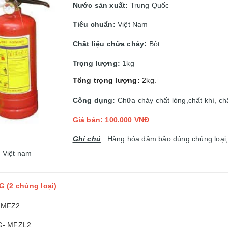
Nước sản xuất:
Trung Quốc
Tiêu chuẩn:
Việt Nam
Chất liệu chữa cháy:
Bột
Trọng lượng:
1kg
Tổng trọng lượng:
2kg.
Công dụng:
Chữa cháy chất lỏng,chất khí, ch
Giá bán: 100.000 VNĐ
Ghi chú
:
Hàng hóa đảm bảo đúng chủng loại,
n Việt nam
G (2 chủng loại)
G MFZ2
G- MFZL2