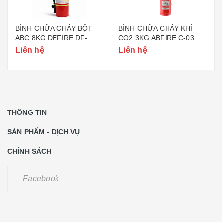
BÌNH CHỮA CHÁY BỘT
BÌNH CHỮA CHÁY KHÍ
ABC 8KG DEFIRE DF-
CO2 3KG ABFIRE C-03
ABC8 (BỘ CÔNG AN)
(TEM BỘ CÔNG AN)
Liên hệ
Liên hệ
THÔNG TIN
SẢN PHẨM - DỊCH VỤ
CHÍNH SÁCH
Facebook