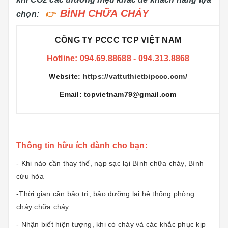
BÌNH CHỮA CHÁY
chọn:
👉
CÔNG TY PCCC TCP VIỆT NAM
Hotline: 094.69.88688 - 094.313.8868
Website:
https://vattuthietbipccc.com/
Email: tcpvietnam79@gmail.com
Thông tin hữu ích dành cho bạn:
- Khi nào cần thay thế
,
nạp sạc lại Bình chữa cháy
,
Bình
cứu hỏa
-Thời gian cần bảo trì
,
bảo dưỡng lại hệ thống phòng
cháy chữa cháy
- Nhận biết hiện tượng, khi có cháy và các khắc phục kịp