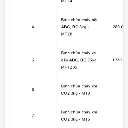
MFZ4
Bình chữa cháy bột
4
ABC, BC
8kg -
280.000
MFZ8
Bình chữa cháy xe
5
đẩy
ABC, BC
35kg
1.550.00
MFTZ35
Bình chữa cháy khí
6
CO2 3kg - MT3
Bình chữa cháy khí
7
CO2 3kg - MT5