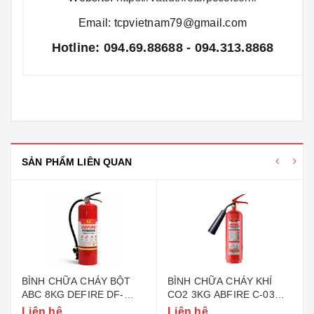
Email: tcpvietnam79@gmail.com
Hotline: 094.69.88688 - 094.313.8868
SẢN PHẨM LIÊN QUAN
BÌNH CHỮA CHÁY BỘT
BÌNH CHỮA CHÁY KHÍ
ABC 8KG DEFIRE DF-
CO2 3KG ABFIRE C-03
ABC8 (BỘ CÔNG AN)
(TEM BỘ CÔNG AN)
Liên hệ
Liên hệ