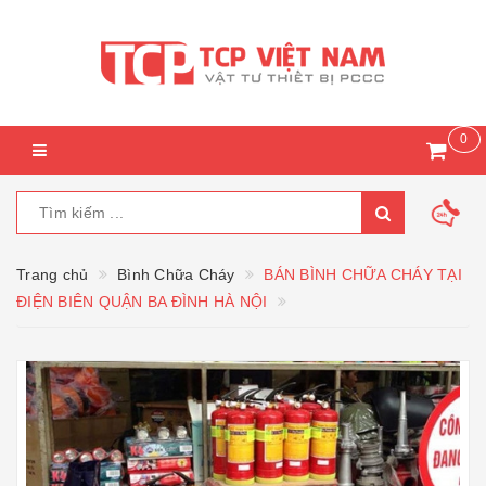
0
Trang chủ
Bình Chữa Cháy
BÁN BÌNH CHỮA CHÁY TẠI
ĐIỆN BIÊN QUẬN BA ĐÌNH HÀ NỘI