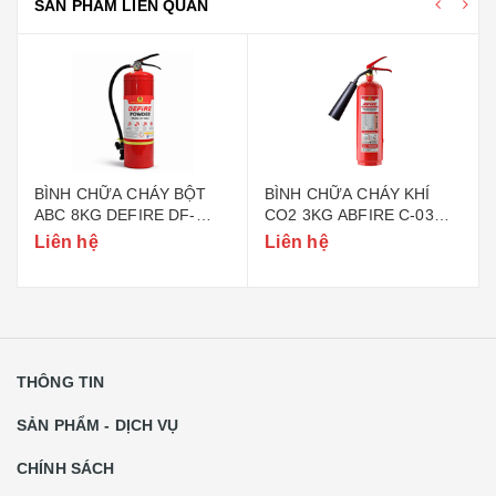
SẢN PHẨM LIÊN QUAN
BÌNH CHỮA CHÁY BỘT
BÌNH CHỮA CHÁY KHÍ
ABC 8KG DEFIRE DF-
CO2 3KG ABFIRE C-03
ABC8 (BỘ CÔNG AN)
(TEM BỘ CÔNG AN)
Liên hệ
Liên hệ
THÔNG TIN
SẢN PHẨM - DỊCH VỤ
CHÍNH SÁCH