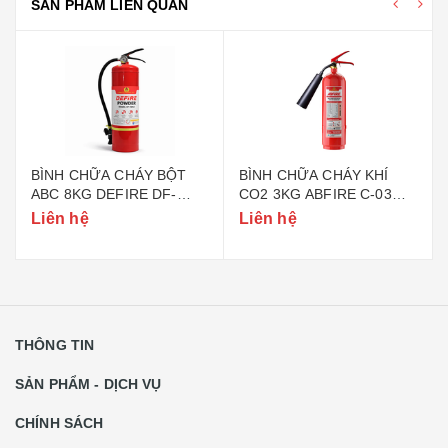
SẢN PHẨM LIÊN QUAN
BÌNH CHỮA CHÁY BỘT
BÌNH CHỮA CHÁY KHÍ
ABC 8KG DEFIRE DF-
CO2 3KG ABFIRE C-03
ABC8 (BỘ CÔNG AN)
(TEM BỘ CÔNG AN)
Liên hệ
Liên hệ
THÔNG TIN
SẢN PHẨM - DỊCH VỤ
CHÍNH SÁCH