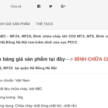
Chia sẻ:
NH GIÁ SẢN PHẨM
THẺ TAGS
ABC - MFZ4, MFZ8, Bình chữa cháy khí CO2 MT3, MT5, Bình 
 Hà Đông Hà Nội tem kiểm đỉnh của cục PCCC
 bảng giá sản phẩm tại đây
--->
BÌNH CHỮA C
1, MFZ2 tại quận Hà Đông Hà Nội
êu chuẩn: Việt Nam
ất liệu chữa cháy: bột ABC
ọng lượng: 2kg
ng dụng: Chữa cháy chất lỏng,chất khí, chất rắn