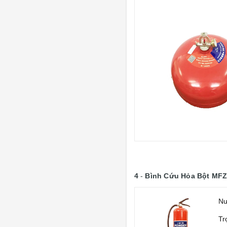
4
-
Bình Cứu Hỏa Bột MFZ
Nư
Tr