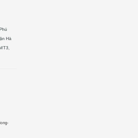
 Phú
uận Hà
 MT3,
dong-