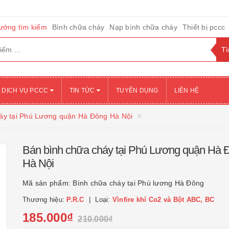
ướng tìm kiếm
Bình chữa cháy
Nạp bình chữa cháy
Thiết bị pccc
DỊCH VỤ PCCC
TIN TỨC
TUYỂN DỤNG
LIÊN HỆ
áy tại Phú Lương quận Hà Đông Hà Nội
Bán bình chữa cháy tại Phú Lương quận Hà 
Hà Nội
Mã sản phẩm:
Bình chữa cháy tại Phú lương Hà Đông
Thương hiệu:
P.R.C
Loại:
Vìnfire khí Co2 và Bột ABC, BC
185.000₫
210.000₫