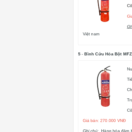
Cô
Gi
Gh
Việt nam
5
-
Bình Cứu Hỏa Bột MF
Nư
Ti
Ch
Tr
Cô
Giá bán: 270.000 VNĐ
Ghi chú
:
Hàng hóa đảm bảo