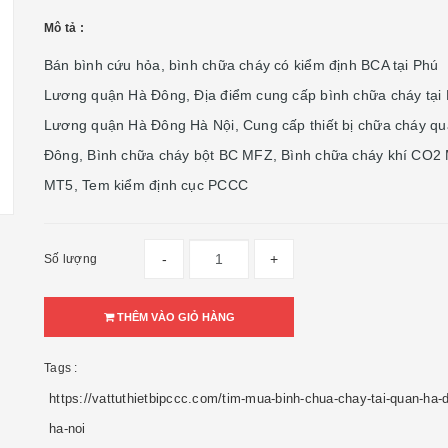
Mô tả :
Bán bình cứu hỏa, bình chữa cháy có kiểm định BCA tại Phú
Lương quận Hà Đông, Địa điểm cung cấp bình chữa cháy tại
Lương quận Hà Đông Hà Nội, Cung cấp thiết bị chữa cháy q
Đông, Bình chữa cháy bột BC MFZ, Bình chữa cháy khí CO2
MT5, Tem kiểm định cục PCCC
-
+
Số lượng
THÊM VÀO GIỎ HÀNG
Tags :
https://vattuthietbipccc.com/tim-mua-binh-chua-chay-tai-quan-ha-
ha-noi