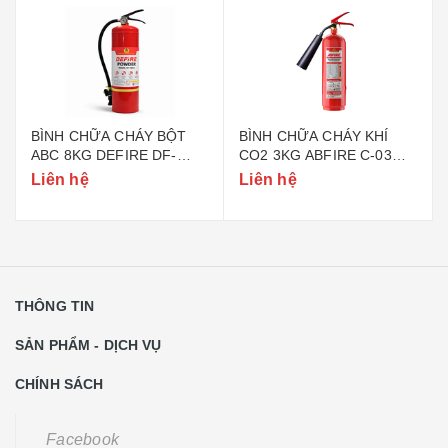
BÌNH CHỮA CHÁY BỘT
BÌNH CHỮA CHÁY KHÍ
ABC 8KG DEFIRE DF-
CO2 3KG ABFIRE C-03
ABC8 (BỘ CÔNG AN)
(TEM BỘ CÔNG AN)
Liên hệ
Liên hệ
THÔNG TIN
SẢN PHẨM - DỊCH VỤ
CHÍNH SÁCH
Facebook