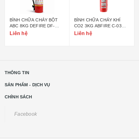
BÌNH CHỮA CHÁY BỘT
BÌNH CHỮA CHÁY KHÍ
ABC 8KG DEFIRE DF-
CO2 3KG ABFIRE C-03
ABC8 (BỘ CÔNG AN)
(TEM BỘ CÔNG AN)
Liên hệ
Liên hệ
THÔNG TIN
SẢN PHẨM - DỊCH VỤ
CHÍNH SÁCH
Facebook