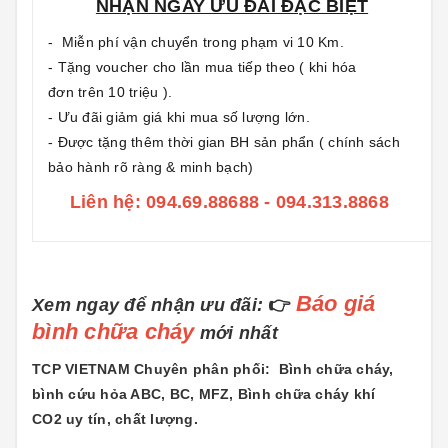
NHẬN NGAY ƯU ĐÃI ĐẶC BIỆT
- Miễn phí vận chuyển trong phạm vi 10 Km.
- Tặng voucher cho lần mua tiếp theo ( khi hóa
đơn trên 10 triệu ).
- Ưu đãi giảm giá khi mua số lượng lớn.
- Được tặng thêm thời gian BH sản phẩn ( chính sách
bảo hành rõ ràng & minh bạch)
Liên hệ: 094.69.88688 - 094.313.8868
Báo giá
Xem ngay để nhận ưu đãi:
👉
bình chữa cháy
mới nhất
TCP VIETNAM Chuyên phân phối: Bình chữa cháy,
bình cứu hỏa ABC, BC, MFZ, Bình chữa cháy khí
CO2 uy tín, chất lượng.