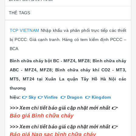
THẺ TAGS
TCP VIETNAM
Nhập khẩu và phân phối trực tiếp các thiết
bị PCCC: Giá cạnh tranh. Hàng có tem kiểm định PCCC –
BCA
Bình chữa cháy bột BC - MFZ4, MFZ8; Bình chữa cháy
ABC - MFZ4, MFZ8; Bình chữa cháy khí CO2 - MT3,
MT5, MT24 tại Xuân La quận Tây Hồ Hà Nội các
thương
hiệu:
👉
Sky
👉
Vinfire
👉
Dragon
👉
Kingdom
>>> Xem chi tiết báo giá cập nhật mới nhất 👉
Báo giá Bình chữa cháy
>>> Xem chi tiết báo giá cập nhật mới nhất 👉
Báo giá Nạp sạc bình chữa cháy