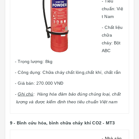
- Tiêu
chuẩn: Việ
t Nam
- Chất liệu
chữa
cháy: Bột
ABC
- Trọng lượng: 8kg
- Công dụng: Chữa cháy chất lỏng,chất khí, chất rắn
- Giá bán: 270.000 VNĐ
-
Ghi chú
: Hàng hóa đảm bảo đúng chủng loại, chất
lượng và được kiểm định theo tiêu chuẩn Việt nam
9 - Bình cứu hỏa, bình chữa cháy khí CO2 - MT3
- Nhà sản