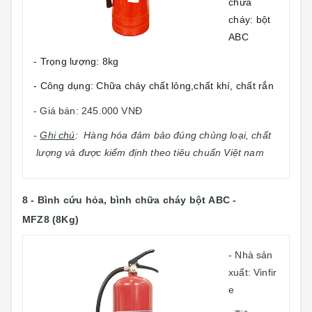
chữa
cháy: bột
ABC
- Trọng lượng: 8kg
- Công dụng: Chữa cháy chất lỏng,chất khí, chất rắn
- Giá bán: 245.000 VNĐ
-
Ghi chú
: Hàng hóa đảm bảo đúng chủng loại, chất
lượng và được kiểm định theo tiêu chuẩn Việt nam
8 -
Bình cứu hỏa, bình chữa cháy bột
ABC -
MFZ8 (8Kg)
- Nhà sản
xuất: Vinfir
e