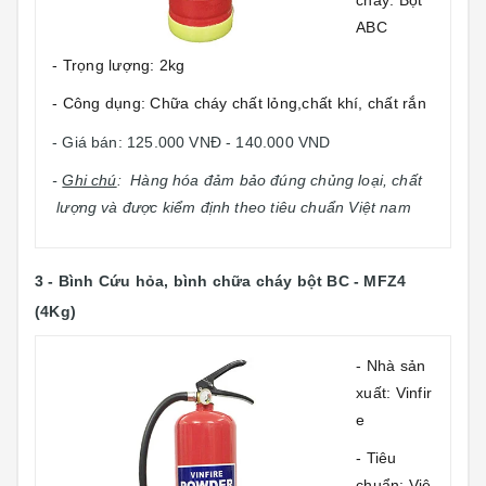
cháy: Bột
ABC
- Trọng lượng: 2kg
- Công dụng: Chữa cháy chất lỏng,chất khí, chất rắn
- Giá bán: 125.000 VNĐ - 140.000 VND
-
Ghi chú
: Hàng hóa đảm bảo đúng chủng loại, chất
lượng và được kiểm định theo tiêu chuẩn Việt nam
3 -
Bình Cứu hỏa, bình chữa cháy bột
BC - MFZ4
(4Kg)
- Nhà sản
xuất: Vinfir
e
- Tiêu
chuẩn: Việ