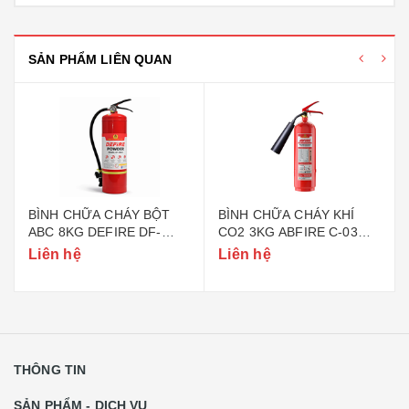
SẢN PHẨM LIÊN QUAN
BÌNH CHỮA CHÁY BỘT
BÌNH CHỮA CHÁY KHÍ
ABC 8KG DEFIRE DF-
CO2 3KG ABFIRE C-03
ABC8 (BỘ CÔNG AN)
(TEM BỘ CÔNG AN)
Liên hệ
Liên hệ
THÔNG TIN
SẢN PHẨM - DỊCH VỤ