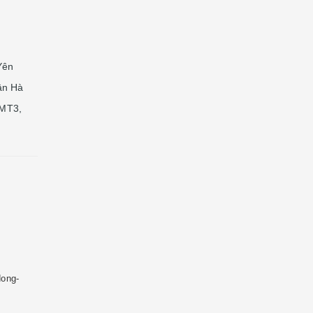
Yên
ận Hà
 MT3,
dong-