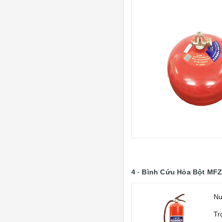
4
-
Bình Cứu Hỏa Bột MFZ
Nư
Tr