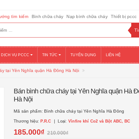
ướng tìm kiếm
Bình chữa cháy
Nạp bình chữa cháy
Thiết bị pccc
DỊCH VỤ PCCC
TIN TỨC
TUYỂN DỤNG
LIÊN HỆ
áy tại Yên Nghĩa quận Hà Đông Hà Nội
Bán bình chữa cháy tại Yên Nghĩa quận Hà 
Hà Nội
Mã sản phẩm:
Bình chữa cháy tại Yên Nghĩa Hà Đông
Thương hiệu:
P.R.C
Loại:
Vìnfire khí Co2 và Bột ABC, BC
185.000₫
210.000₫