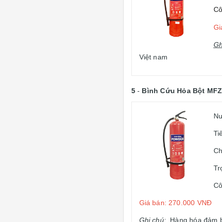
Cô
Gi
Gh
Việt nam
5
-
Bình Cứu Hỏa Bột MF
Nư
Ti
Ch
Tr
Cô
Giá bán: 270.000 VNĐ
Ghi chú
:
Hàng hóa đảm bảo