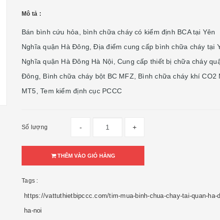
Mô tả :
Bán bình cứu hỏa, bình chữa cháy có kiểm định BCA tại Yên
Nghĩa quận Hà Đông, Địa điểm cung cấp bình chữa cháy tại 
Nghĩa quận Hà Đông Hà Nội, Cung cấp thiết bị chữa cháy qu
Đông, Bình chữa cháy bột BC MFZ, Bình chữa cháy khí CO2
MT5, Tem kiểm định cục PCCC
-
+
Số lượng
THÊM VÀO GIỎ HÀNG
Tags :
https://vattuthietbipccc.com/tim-mua-binh-chua-chay-tai-quan-ha-
ha-noi