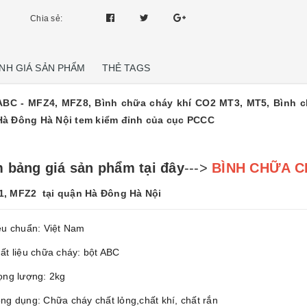
Chia sẻ:
NH GIÁ SẢN PHẨM
THẺ TAGS
ABC - MFZ4, MFZ8, Bình chữa cháy khí CO2 MT3, MT5, Bình 
Hà Đông Hà Nội tem kiểm đỉnh của cục PCCC
 bảng giá sản phẩm tại đây
--->
BÌNH CHỮA C
1, MFZ2 tại quận Hà Đông Hà Nội
êu chuẩn: Việt Nam
ất liệu chữa cháy: bột ABC
ọng lượng: 2kg
ng dụng: Chữa cháy chất lỏng,chất khí, chất rắn