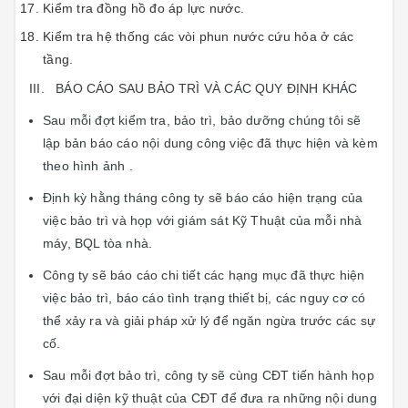
Kiểm tra đồng hồ đo áp lực nước.
Kiểm tra hệ thống các vòi phun nước cứu hỏa ở các
tầng.
III. BÁO CÁO SAU BẢO TRÌ VÀ CÁC QUY ĐỊNH KHÁC
Sau mỗi đợt kiểm tra, bảo trì, bảo dưỡng chúng tôi sẽ
lập bản báo cáo nội dung công việc đã thực hiện và kèm
theo hình ảnh .
Định kỳ hằng tháng công ty sẽ báo cáo hiện trạng của
việc bảo trì và họp với giám sát Kỹ Thuật của mỗi nhà
máy, BQL tòa nhà.
Công ty sẽ báo cáo chi tiết các hạng mục đã thực hiện
việc bảo trì, báo cáo tình trạng thiết bị, các nguy cơ có
thể xảy ra và giải pháp xử lý để ngăn ngừa trước các sự
cố.
Sau mỗi đợt bảo trì, công ty sẽ cùng CĐT tiến hành họp
với đại diện kỹ thuật của CĐT để đưa ra những nội dung