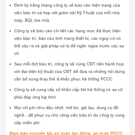
Định kỳ hằng tháng công ty sẽ báo cáo hiện trạng của
việc bảo trì và họp với giám sát Kỹ Thuật của mỗi nhà
máy, BQL tòa nhà.
Công ty sẽ báo cáo chi tiết các hạng mục đã thực hiện
việc bảo trì, báo cáo tình trạng thiết bị, các nguy cơ có
thể xảy ra và giải pháp xử lý để ngăn ngừa trước các sự
cố.
Sau mỗi đợt bảo trì, công ty sẽ cùng CĐT tiến hành họp
với đại diện kỹ thuật của CĐT để đưa ra những nội dung
cần bổ sung thay thế & khắc phục hệ thống PCCC.
Công ty sẽ cung cấp số khẩn cấp khi hệ thống có sự cố
phải đáp ứng kịp thời
Mọi chi phí như dầu nhớt, mỡ bò, giẻ lau, dụng cụ đồ
nghề…để phục vụ cho công việc bảo trì do công ty cung
cấp miển phí.
Đảm bảo nguyên tắc an toàn lao động, an toàn PCCC.