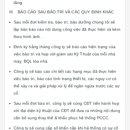
tầng.
III. BÁO CÁO SAU BẢO TRÌ VÀ CÁC QUY ĐỊNH KHÁC
Sau mỗi đợt kiểm tra, bảo trì, bảo dưỡng chúng tôi sẽ
lập bản báo cáo nội dung công việc đã thực hiện và kèm
theo hình ảnh .
Định kỳ hằng tháng công ty sẽ báo cáo hiện trạng của
việc bảo trì và họp với giám sát Kỹ Thuật của mỗi nhà
máy, BQL tòa nhà.
Công ty sẽ báo cáo chi tiết các hạng mục đã thực hiện
việc bảo trì, báo cáo tình trạng thiết bị, các nguy cơ có
thể xảy ra và giải pháp xử lý để ngăn ngừa trước các sự
cố.
Sau mỗi đợt bảo trì, công ty sẽ cùng CĐT tiến hành họp
với đại diện kỹ thuật của CĐT để đưa ra những nội dung
cần bổ sung thay thế & khắc phục hệ thống PCCC.
Công ty sẽ cung cấp số khẩn cấp khi hệ thống có sự cố