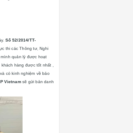
áy.
S
ố
52/2014/TT-
c thi các Thông tư, Nghi
 mình quản lý được hoạt
 khách hàng được tốt nhất ,
 và có kinh nghiệm về bảo
P Vietnam
sẽ gửi bản danh