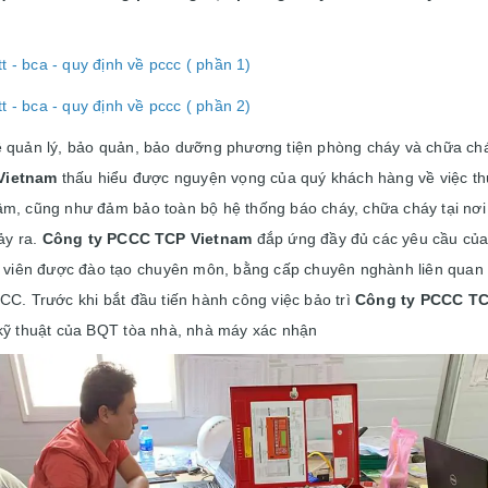
 - bca - quy định về pccc ( phần 1)
 - bca - quy định về pccc ( phần 2)
ề quản lý, bảo quản, bảo dưỡng phương tiện phòng cháy và chữa ch
Vietnam
thấu hiểu được nguyện vọng của quý khách hàng về việc thự
âm, cũng như đảm bảo toàn bộ hệ thống báo cháy, chữa cháy tại nơi
ảy ra.
Công ty PCCC TCP Vietnam
đắp ứng đầy đủ các yêu cầu của
ân viên được đào tạo chuyên môn, bằng cấp chuyên nghành liên quan
CC. Trước khi bắt đầu tiến hành công việc bảo trì
Công ty PCCC TC
 kỹ thuật của BQT tòa nhà, nhà máy xác nhận