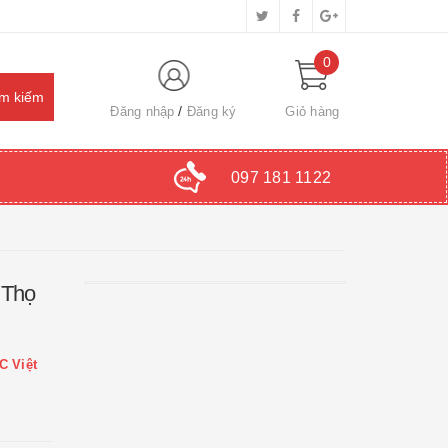
0
Đăng nhập
Đăng ký
Giỏ hàng
097 181 1122
 Thọ
C Việt