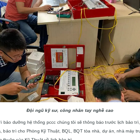
Đội ngũ kỹ sư, công nhân tay nghề cao
 trì bảo dưỡng hệ thống pccc chúng tôi sẽ thông báo trước lịch bảo tr
a, bảo trì cho Phòng Kỹ Thuật, BQL, BQT tòa nhà, dự án, nhà máy trư
 thuận của Kỹ Thuật về lịch bảo trì.