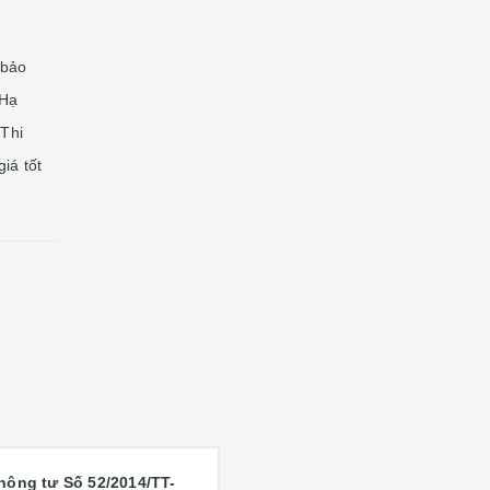
 bảo
 Hạ
Thi
iá tốt
hông tư S
ố
52/2014/TT-