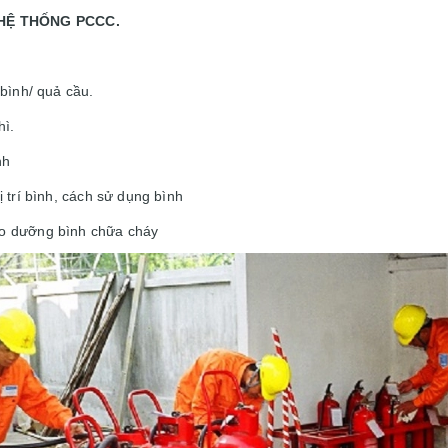
 HỆ THỐNG PCCC.
bình/ quả cầu.
hì.
nh
 trí bình, cách sử dụng bình
o dưỡng bình chữa cháy