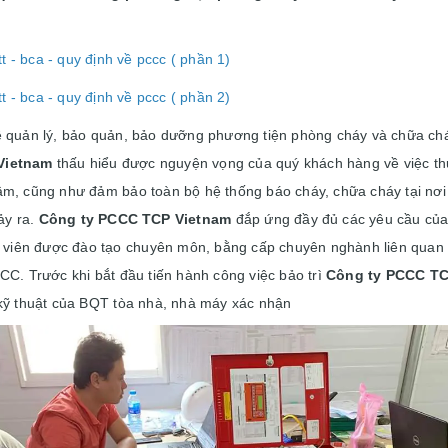
 - bca - quy định về pccc ( phần 1)
 - bca - quy định về pccc ( phần 2)
ề quản lý, bảo quản, bảo dưỡng phương tiện phòng cháy và chữa ch
Vietnam
thấu hiểu được nguyện vọng của quý khách hàng về việc thự
âm, cũng như đảm bảo toàn bộ hệ thống báo cháy, chữa cháy tại nơi
ảy ra.
Công ty PCCC TCP Vietnam
đắp ứng đầy đủ các yêu cầu của
ân viên được đào tạo chuyên môn, bằng cấp chuyên nghành liên quan
CC. Trước khi bắt đầu tiến hành công việc bảo trì
Công ty PCCC TC
 kỹ thuật của BQT tòa nhà, nhà máy xác nhận