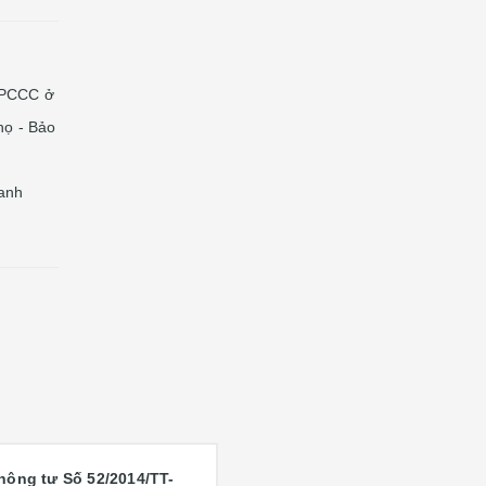
ì PCCC ở
họ - Bảo
anh
hông tư S
ố
52/2014/TT-