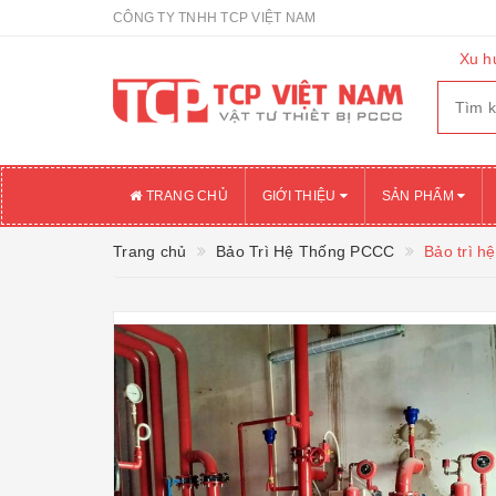
CÔNG TY TNHH TCP VIỆT NAM
Xu h
TRANG CHỦ
GIỚI THIỆU
SẢN PHẨM
Trang chủ
Bảo Trì Hệ Thống PCCC
Bảo trì h