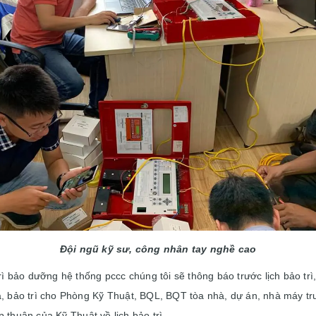
Đội ngũ kỹ sư, công nhân tay nghề cao
 trì bảo dưỡng hệ thống pccc chúng tôi sẽ thông báo trước lịch bảo tr
a, bảo trì cho Phòng Kỹ Thuật, BQL, BQT tòa nhà, dự án, nhà máy trư
 thuận của Kỹ Thuật về lịch bảo trì.