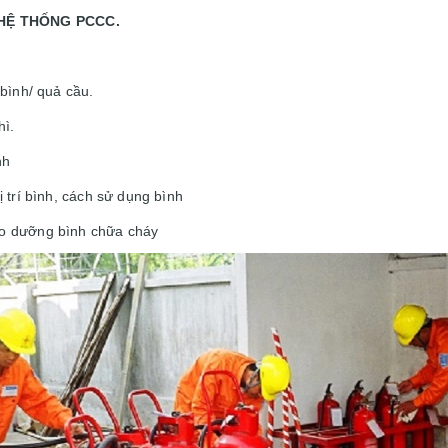
 HỆ THỐNG PCCC.
bình/ quả cầu.
hì.
nh
 trí bình, cách sử dụng bình
o dưỡng bình chữa cháy