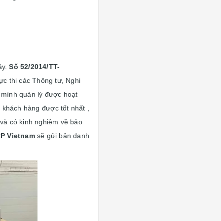
áy.
S
ố
52/2014/TT-
c thi các Thông tư, Nghi
 mình quản lý được hoạt
 khách hàng được tốt nhất ,
 và có kinh nghiệm về bảo
P Vietnam
sẽ gửi bản danh