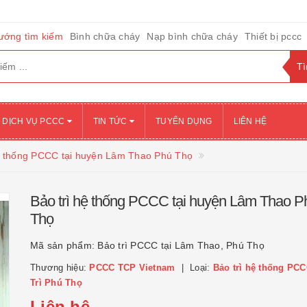
ướng tìm kiếm
Bình chữa cháy
Nạp bình chữa cháy
Thiết bị pccc
DỊCH VỤ PCCC
TIN TỨC
TUYỂN DỤNG
LIÊN HỆ
ệ thống PCCC tại huyện Lâm Thao Phú Thọ
Bảo trì hệ thống PCCC tại huyện Lâm Thao P
Thọ
Mã sản phẩm:
Bảo trì PCCC tại Lâm Thao, Phú Thọ
Thương hiệu:
PCCC TCP Vietnam
Loại:
Bảo trì hệ thống PCC
Trì Phú Thọ
Liên hệ