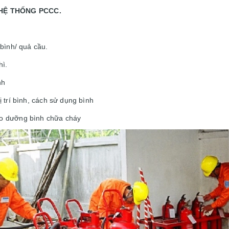
 HỆ THỐNG PCCC.
bình/ quả cầu.
hì.
nh
 trí bình, cách sử dụng bình
o dưỡng bình chữa cháy