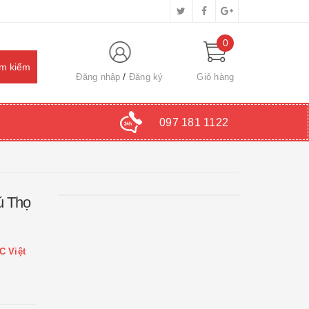
0
Đăng nhập
Đăng ký
Giỏ hàng
097 181 1122
ú Thọ
C Việt