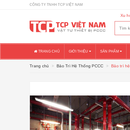
CÔNG TY TNHH TCP VIỆT NAM
Xu h
TRANG CHỦ
GIỚI THIỆU
SẢN PHẨM
Trang chủ
Bảo Trì Hệ Thống PCCC
Bảo trì h