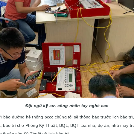
Đội ngũ kỹ sư, công nhân tay nghề cao
 trì bảo dưỡng hệ thống pccc chúng tôi sẽ thông báo trước lịch bảo tr
a, bảo trì cho Phòng Kỹ Thuật, BQL, BQT tòa nhà, dự án, nhà máy trư
 thuận của Kỹ Thuật về lịch bảo trì.