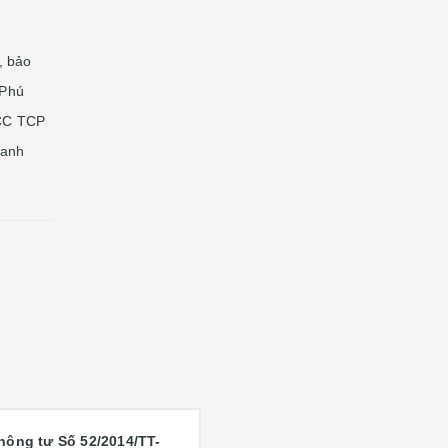
, bảo
 Phú
CCC TCP
hanh
hông tư S
ố
52/2014/TT-