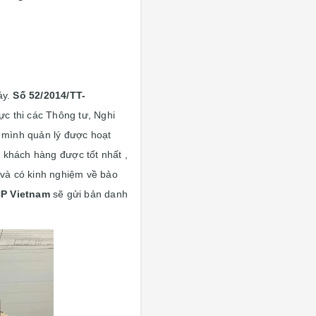
áy.
S
ố
52/2014/TT-
c thi các Thông tư, Nghi
 mình quản lý được hoạt
 khách hàng được tốt nhất ,
 và có kinh nghiệm về bảo
P Vietnam
sẽ gửi bản danh