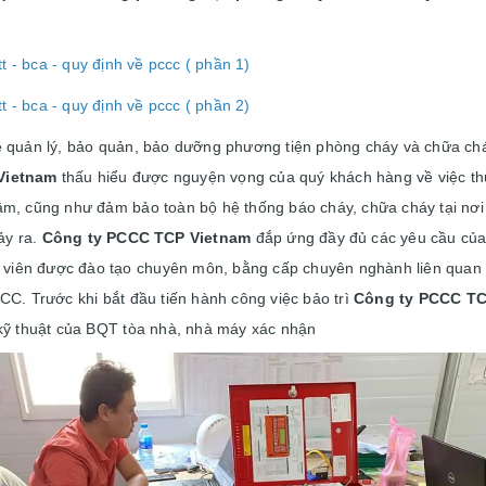
 - bca - quy định về pccc ( phần 1)
 - bca - quy định về pccc ( phần 2)
ề quản lý, bảo quản, bảo dưỡng phương tiện phòng cháy và chữa ch
Vietnam
thấu hiểu được nguyện vọng của quý khách hàng về việc thự
âm, cũng như đảm bảo toàn bộ hệ thống báo cháy, chữa cháy tại nơi
ảy ra.
Công ty PCCC TCP Vietnam
đắp ứng đầy đủ các yêu cầu của
ân viên được đào tạo chuyên môn, bằng cấp chuyên nghành liên quan
CC. Trước khi bắt đầu tiến hành công việc bảo trì
Công ty PCCC TC
 kỹ thuật của BQT tòa nhà, nhà máy xác nhận