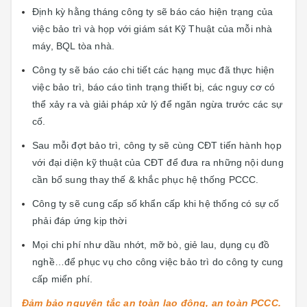
Định kỳ hằng tháng công ty sẽ báo cáo hiện trạng của
việc bảo trì và họp với giám sát Kỹ Thuật của mỗi nhà
máy, BQL tòa nhà.
Công ty sẽ báo cáo chi tiết các hạng mục đã thực hiện
việc bảo trì, báo cáo tình trạng thiết bị, các nguy cơ có
thể xảy ra và giải pháp xử lý để ngăn ngừa trước các sự
cố.
Sau mỗi đợt bảo trì, công ty sẽ cùng CĐT tiến hành họp
với đại diện kỹ thuật của CĐT để đưa ra những nội dung
cần bổ sung thay thế & khắc phục hệ thống PCCC.
Công ty sẽ cung cấp số khẩn cấp khi hệ thống có sự cố
phải đáp ứng kịp thời
Mọi chi phí như dầu nhớt, mỡ bò, giẻ lau, dụng cụ đồ
nghề…để phục vụ cho công việc bảo trì do công ty cung
cấp miển phí.
Đảm bảo nguyên tắc an toàn lao động, an toàn PCCC.