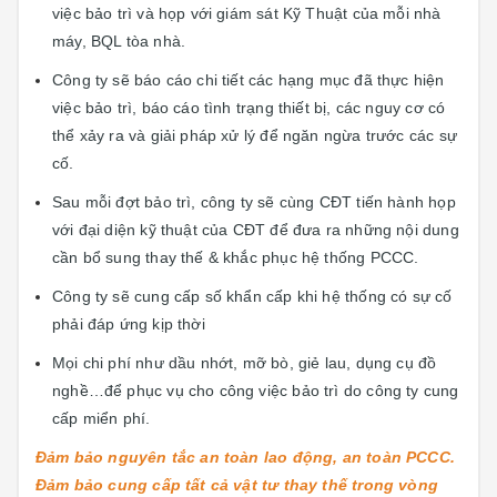
việc bảo trì và họp với giám sát Kỹ Thuật của mỗi nhà
máy, BQL tòa nhà.
Công ty sẽ báo cáo chi tiết các hạng mục đã thực hiện
việc bảo trì, báo cáo tình trạng thiết bị, các nguy cơ có
thể xảy ra và giải pháp xử lý để ngăn ngừa trước các sự
cố.
Sau mỗi đợt bảo trì, công ty sẽ cùng CĐT tiến hành họp
với đại diện kỹ thuật của CĐT để đưa ra những nội dung
cần bổ sung thay thế & khắc phục hệ thống PCCC.
Công ty sẽ cung cấp số khẩn cấp khi hệ thống có sự cố
phải đáp ứng kịp thời
Mọi chi phí như dầu nhớt, mỡ bò, giẻ lau, dụng cụ đồ
nghề…để phục vụ cho công việc bảo trì do công ty cung
cấp miển phí.
Đảm bảo nguyên tắc an toàn lao động, an toàn PCCC.
Đảm bảo cung cấp tất cả vật tư thay thế trong vòng