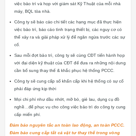
việc bảo trì và họp với giám sát Kỹ Thuật của mỗi nhà
máy, BQL tòa nhà.
Công ty sẽ báo cáo chi tiết các hạng mục đã thực hiện
việc bảo trì, báo cáo tình trạng thiết bị, các nguy cơ có
thể xảy ra và giải pháp xử lý để ngăn ngừa trước các sự
cố.
Sau mỗi đợt bảo trì, công ty sẽ cùng CĐT tiến hành họp
với đại diện kỹ thuật của CĐT để đưa ra những nội dung
cần bổ sung thay thế & khắc phục hệ thống PCCC.
Công ty sẽ cung cấp số khẩn cấp khi hệ thống có sự cố
phải đáp ứng kịp thời
Mọi chi phí như dầu nhớt, mỡ bò, giẻ lau, dụng cụ đồ
nghề…để phục vụ cho công việc bảo trì do công ty cung
cấp miển phí.
Đảm bảo nguyên tắc an toàn lao động, an toàn PCCC.
Đảm bảo cung cấp tất cả vật tư thay thế trong vòng