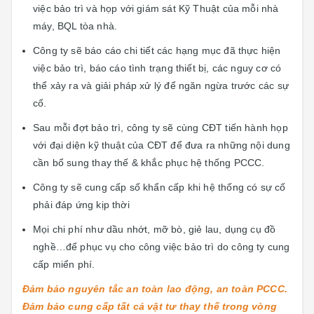
việc bảo trì và họp với giám sát Kỹ Thuật của mỗi nhà
máy, BQL tòa nhà.
Công ty sẽ báo cáo chi tiết các hạng mục đã thực hiện
việc bảo trì, báo cáo tình trạng thiết bị, các nguy cơ có
thể xảy ra và giải pháp xử lý để ngăn ngừa trước các sự
cố.
Sau mỗi đợt bảo trì, công ty sẽ cùng CĐT tiến hành họp
với đại diện kỹ thuật của CĐT để đưa ra những nội dung
cần bổ sung thay thế & khắc phục hệ thống PCCC.
Công ty sẽ cung cấp số khẩn cấp khi hệ thống có sự cố
phải đáp ứng kịp thời
Mọi chi phí như dầu nhớt, mỡ bò, giẻ lau, dụng cụ đồ
nghề…để phục vụ cho công việc bảo trì do công ty cung
cấp miển phí.
Đảm bảo nguyên tắc an toàn lao động, an toàn PCCC.
Đảm bảo cung cấp tất cả vật tư thay thế trong vòng