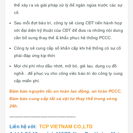
thể xảy ra và giải pháp xử lý để ngăn ngừa trước các sự
cố.
Sau mỗi đợt bảo trì, công ty sẽ cùng CĐT tiến hành họp
với đại diện kỹ thuật của CĐT để đưa ra những nội dung
cần bổ sung thay thế & khắc phục hệ thống PCCC.
Công ty sẽ cung cấp số khẩn cấp khi hệ thống có sự cố
phải đáp ứng kịp thời
Mọi chi phí như dầu nhớt, mỡ bò, giẻ lau, dụng cụ đồ
nghề…để phục vụ cho công việc bảo trì do công ty cung
cấp miển phí.
Đảm bảo nguyên tắc an toàn lao động, an toàn PCCC.
Đảm bảo cung cấp tất cả vật tư thay thế trong vòng
24h.
-------------------------------------------
Liên hệ với:
TCP VIETNAM CO.,LTD