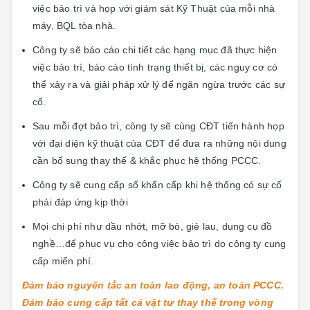
việc bảo trì và họp với giám sát Kỹ Thuật của mỗi nhà
máy, BQL tòa nhà.
Công ty sẽ báo cáo chi tiết các hạng mục đã thực hiện
việc bảo trì, báo cáo tình trạng thiết bị, các nguy cơ có
thể xảy ra và giải pháp xử lý để ngăn ngừa trước các sự
cố.
Sau mỗi đợt bảo trì, công ty sẽ cùng CĐT tiến hành họp
với đại diện kỹ thuật của CĐT để đưa ra những nội dung
cần bổ sung thay thế & khắc phục hệ thống PCCC.
Công ty sẽ cung cấp số khẩn cấp khi hệ thống có sự cố
phải đáp ứng kịp thời
Mọi chi phí như dầu nhớt, mỡ bò, giẻ lau, dụng cụ đồ
nghề…để phục vụ cho công việc bảo trì do công ty cung
cấp miển phí.
Đảm bảo nguyên tắc an toàn lao động, an toàn PCCC.
Đảm bảo cung cấp tất cả vật tư thay thế trong vòng