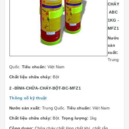
CHÁY
ABC
1KG -
MFZ1
Nước
sản
xuất:
Trung
Quốc.
Tiêu chuẩn:
Việt Nam
Chất liệu chữa cháy:
Bột
2 -BÌNH-CHỮA-CHÁY-BỘT-BC-MFZ1
Thông số kỹ thuật
Nước sản xuất:
Trung Quốc.
Tiêu chuẩn:
Việt Nam
Chất liệu chữa cháy:
Bột.
Trọng lượng:
1kg
Công dụng:
Chữa cháy chất lỏng,chất khí, chất rắn