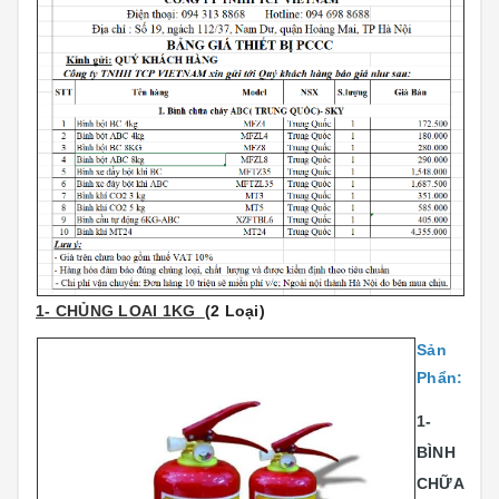
1- CHỦNG LOAI 1KG
(2 Loại)
Sản
Phẩn:
1-
BÌNH
CHỮA