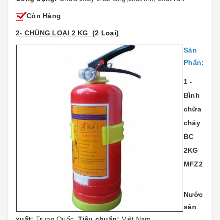
Còn Hàng
2- CHỦNG LOẠI 2 KG
(2 Loại)
Sản
Phẩn:
1 -
Bình
chữa
cháy
BC
2KG
MFZ2
Nước
sản
xuất:
Trung Quốc.
Tiêu chuẩn:
Việt Nam