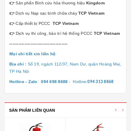
👉
Sản phẩn Bình cứu hỏa thương hiệu
Kingdom
👉
Dịch vụ Nạp sạc bình chữa cháy
TCP Vietnam
👉
Cấp thiết bị PCCC
TCP Vietnam
👉
Dịch vụ thi công, bảo trì hệ thống PCCC
TCP Vietnam
--------------------------------------
Mọi chi tiết xin liên hệ
:
Địa chỉ :
Số 19, ngách 112/37, Nam Dư, quận Hoàng Mai,
TP Hà Nội
Hotline - Zalo
:
094 698 8688
- Hotline:
094 313 8868
SẢN PHẨM LIÊN QUAN