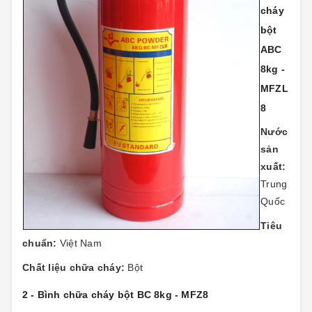
cháy
bột
ABC
8kg -
MFZL
8
Nước
sản
xuất:
Trung
Quốc
Tiêu
chuẩn:
Việt Nam
Chất liệu chữa cháy:
Bột
2 - Bình chữa cháy bột BC 8kg - MFZ8