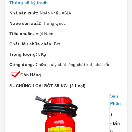
Thông số kỹ thuật
Nhà sản xuất:
Nhập khẩu ASIA
Nước sản xuất:
Trung Quốc
Tiêu chuẩn:
Việt Nam
Chất liệu chữa cháy:
Bột
Trọng lượng:
8Kg
Công dụng:
Chữa cháy chất lỏng,chất khí, chất rắn
Còn Hàng
5 - CHỦNG LOẠI BỘT 35 KG:
(2 Loại)
Sản
Phẩn
1
-
Bìn
h