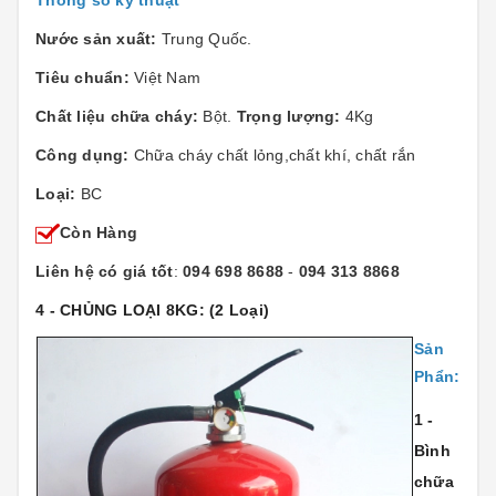
Nước sản xuất:
Trung Quốc.
Tiêu chuẩn:
Việt Nam
Chất liệu chữa cháy:
Bột.
Trọng lượng:
4Kg
Công dụng:
Chữa cháy chất lỏng,chất khí, chất rắn
Loại:
BC
Còn Hàng
Liên hệ có giá tốt
:
094 698 8688
-
094 313 8868
4 - CHỦNG LOẠI 8KG:
(2 Loại)
Sản
Phẩn:
1 -
Bình
chữa