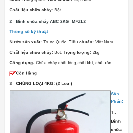
Chất liệu chữa cháy:
Bột
2 - Bình chữa cháy ABC 2KG- MFZL2
Thông số kỹ thuật
Nước sản xuất:
Trung Quốc. T
iêu chuẩn:
Việt Nam
Chất liệu chữa cháy:
Bột.
Trọng lượng:
2kg
Công dụng:
Chữa cháy chất lỏng,chất khí, chất rắn
Còn Hàng
3
- CHỦNG LOẠI 4KG: (2 Loại)
Sản
Phẩn:
1 -
Bình
chữa