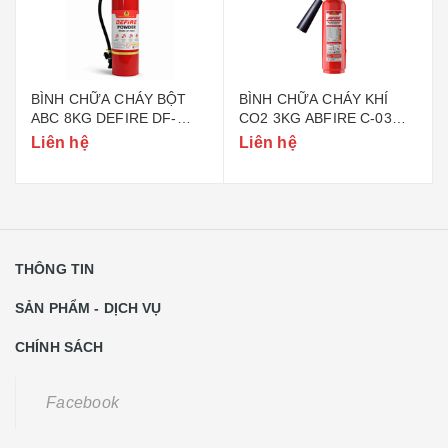
BÌNH CHỮA CHÁY BỘT
BÌNH CHỮA CHÁY KHÍ
ABC 8KG DEFIRE DF-
CO2 3KG ABFIRE C-03
ABC8 (BỘ CÔNG AN)
(TEM BỘ CÔNG AN)
Liên hệ
Liên hệ
THÔNG TIN
SẢN PHẨM - DỊCH VỤ
CHÍNH SÁCH
Facebook