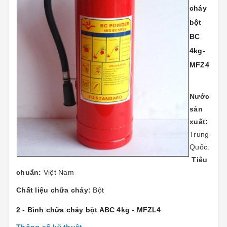
cháy
bột
BC
4kg-
MFZ4
Nước
sản
xuất:
Trung
Quốc.
Tiêu
chuẩn:
Việt Nam
Chất liệu chữa cháy:
Bột
2 - Bình chữa cháy bột ABC 4kg - MFZL4
Thông số kỹ thuật