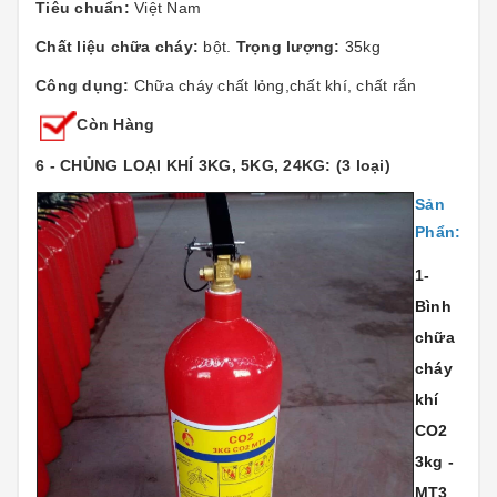
Tiêu chuẩn:
Việt Nam
Chất liệu chữa cháy:
bột.
Trọng lượng:
35kg
Công dụng:
Chữa cháy chất lỏng,chất khí, chất rắn
Còn Hàng
6 - CHỦNG LOẠI KHÍ 3KG, 5KG, 24KG: (3 loại)
Sản
Phẩn:
1-
Bình
chữa
cháy
khí
CO2
3kg -
MT3