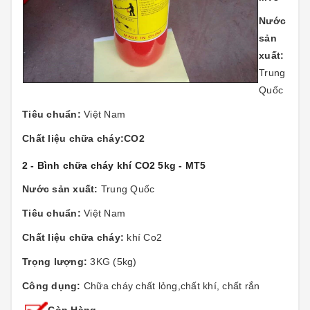
Nước
sản
xuất:
Trung
Quốc
Tiêu chuẩn:
Việt Nam
Chất liệu chữa cháy:CO2
2 - Bình chữa cháy khí CO2 5kg - MT5
Nước sản xuất:
Trung Quốc
Tiêu chuẩn:
Việt Nam
Chất liệu chữa cháy:
khí Co2
Trọng lượng:
3KG (5kg)
Công dụng:
Chữa cháy chất lỏng,chất khí, chất rắn
Còn Hàng