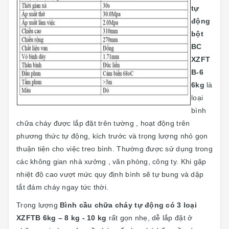
tự
động
bột
BC
XZFT
B-6
6kg
là
loại
bình
chữa cháy được lắp đặt trên tường , hoạt động trên
phương thức tự động, kích trước và trọng lượng nhỏ gọn
thuận tiện cho việc treo bình. Thường được sử dụng trong
các không gian nhà xưởng , văn phòng, công ty. Khi gặp
nhiệt độ cao vượt mức quy định bình sẽ tự bung và dập
tắt đám cháy ngay tức thời.
Trọng lượng
Bình cầu chữa cháy tự động có 3 loại
XZFTB 6kg – 8 kg - 10 kg
rất gọn nhẹ, dễ lắp đặt ở