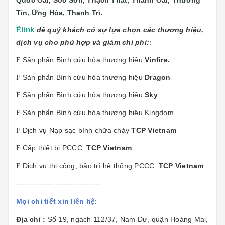
Quốc Oai, Sóc Sơn, Thạch Thất, Thanh Oai, Thường
Tín, Ứng Hòa, Thanh Trì.
Ê
link
để quý khách có sự lựa chọn các thương hiệu,
dịch vụ cho phù hợp và giảm chi phí:
:
Sản phẩn Bình cứu hỏa thương hiệu
Vinfire.
F
Sản phẩn Bình cứu hỏa thương hiệu
Dragon
F
Sản phẩn Bình cứu hỏa thương hiệu
Sky
F
Sản phẩn Bình cứu hỏa thương hiệu Kingdom
F
Dịch vụ Nạp sạc bình chữa cháy
TCP Vietnam
F
Cấp thiết bị PCCC
TCP Vietnam
F
Dịch vụ thi công, bảo trì hệ thống PCCC
TCP Vietnam
F
--------------------------------
Mọi chi tiết xin liên hệ
:
Địa chỉ :
Số 19, ngách 112/37, Nam Dư, quận Hoàng Mai,