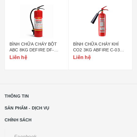
BÌNH CHỮA CHÁY BỘT
BÌNH CHỮA CHÁY KHÍ
ABC 8KG DEFIRE DF-
CO2 3KG ABFIRE C-03
ABC8 (BỘ CÔNG AN)
(TEM BỘ CÔNG AN)
Liên hệ
Liên hệ
THÔNG TIN
SẢN PHẨM - DỊCH VỤ
CHÍNH SÁCH
Facebook