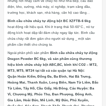
những nơi nhạy cảm về cháy nổ như nhà bếp, cầu dao
điện, kho, xưởng, nhà máy, xí nghiệp, trạm xăng dầu,
trường học, khách sạn, nhà hàng, căn hộ cao tầng…
Bình cầu chữa cháy tự động bột BC XZFTB-6 6kg
hoạt động rất hiệu quả. Khi ở trạng thái 50-60°C., nó tự
động kích hoạt dập tắt đám cháy ngay lập tức. Bình cầu
chửa cháy rất đơn giản cho người sử dụng _ một sản
phẩm cần thiết cho chúng ta.
Ngoài phân phối sản phẩm
Bình cầu chữa cháy tự động
Dragon Powder BC 6kg, và
sản phẩm cùng thương
hiệu bình chữa cháy bột ABC,BC, bình khí CO2 – MT2,
MT3, MT5, MT24 tại
tất cả các quận tại Hà Nội:
Quận
Hoàn Kiếm, Đống Đa, Ba Đình, Hai Bà Trưng,
Hoàng Mai, Thanh Xuân, Long Biên, Nam Từ Liêm, Bắc
Từ Liêm, Tây Hồ, Cầu Giấy, Hà Đông. Các Huyện: Ba
Vì, Chương Mỹ, Phúc Thọ, Đan Phượng, Đông Anh,
Gia Lâm, Hoài Đức, Mê Linh, Mỹ Đức, Phú Xuyên,