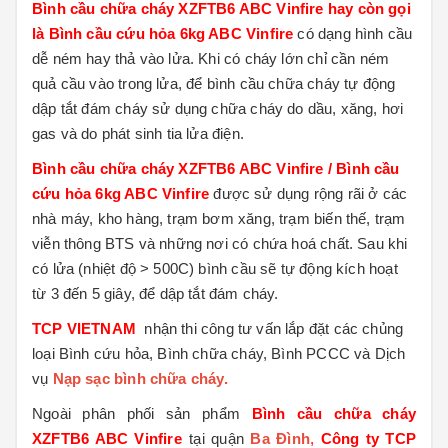
Bình cầu chữa cháy XZFTB6 ABC Vinfire hay còn gọi
là Bình cầu cứu hỏa 6kg ABC Vinfire
có dạng hình cầu
dễ ném hay thả vào lửa. Khi có cháy lớn chỉ cần ném
quả cầu vào trong lửa, để bình cầu chữa cháy tự động
dập tắt đám cháy sử dụng chữa cháy do dầu, xăng, hơi
gas và do phát sinh tia lửa điện.
Bình cầu chữa cháy XZFTB6 ABC Vinfire / Bình cầu
cứu hỏa 6kg ABC Vinfire
được sử dụng rộng rãi ở các
nhà máy, kho hàng, trạm bơm xăng, trạm biến thế, trạm
viễn thông BTS và những nơi có chứa hoá chất. Sau khi
có lửa (nhiệt độ > 500C) bình cầu sẽ tự động kích hoạt
từ 3 đến 5 giây, để dập tắt đám cháy.
TCP VIETNAM
nhận thi công tư vấn lắp đặt các chủng
loại Bình cứu hỏa, Bình chữa cháy, Bình PCCC và Dịch
vụ
Nạp sạc bình chữa cháy.
Ngoài phân phối sản phẩm
Bình cầu chữa cháy
XZFTB6 ABC Vinfire
tại quận
Ba Đình
,
Công ty TCP