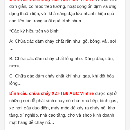
đơn giản, có móc treo tường, hoạt động ổn định và ứng
dụng thuận tiện, với khả năng dập lửa nhanh, hiệu quả
cao liên tục trong suốt quá trình phun.
*Các ký hiệu trên vỏ bình:
A: Chữa các đám cháy chất rắn như: gỗ, bông, vải, sợi,
…
B: Chữa các đám cháy chất lỏng như: Xăng dầu, cồn,
rượu, …
C: Chữa các đám cháy chất khí như: gas, khí đốt hóa
lỏng…
Bình cầu chữa cháy XZFTB6 ABC Vinfire
được đặt ở
những nơi dễ phát sinh cháy nổ như: nhà bếp, bình gas,
xe hơi, cầu dao điện, máy móc dễ xảy ra cháy nổ, kho
tàng, xí nghiệp, nhà cao tầng, chợ và shop kinh doanh
mặt hàng dễ cháy nổ…