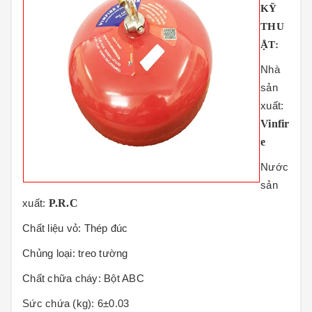
KỸ
THU
ẬT:
Nhà
sản
xuất:
Vinfir
e
Nước
sản
P.R.C
xuất:
Chất liệu vỏ
: Thép đúc
Chủng loại
: treo tường
Chất chữa cháy
: Bột ABC
Sức chứa (kg):
6±0.03