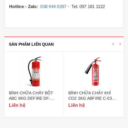
Hotline - Zalo
:
038 444 0287
- Tel: 097 181 1122
SẢN PHẨM LIÊN QUAN
BÌNH CHỮA CHÁY BỘT
BÌNH CHỮA CHÁY KHÍ
ABC 8KG DEFIRE DF-
CO2 3KG ABFIRE C-03
ABC8 (BỘ CÔNG AN)
(TEM BỘ CÔNG AN)
Liên hệ
Liên hệ