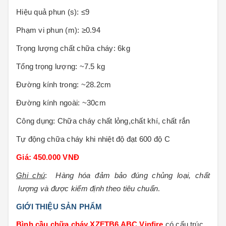
Hiệu quả phun (s):
≤9
Phạm vi phun (m):
≥0.94
Trọng lượng chất chữa cháy
: 6kg
Tổng trọng lượng
: ~7.5 kg
Đường kính trong
: ~28.2cm
Đường kính ngoài:
~30cm
Công dụng:
Chữa cháy chất lỏng,chất khí, chất rắn
Tự động chữa cháy khi nhiệt độ đạt 600 độ C
Giá: 450.000 VNĐ
Ghi chú
:
Hàng hóa đảm bảo đúng chủng loại, chất
lượng và được kiểm định theo tiêu chuẩn
.
GIỚI THIỆU SẢN PHẨM
Bình cầu chữa cháy XZFTB6 ABC Vinfire
có cấu trúc