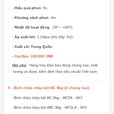
-
Hiệu quả phun
: 9s.
-
Khoảng cách phun
: 4m.
-
Nhiệt độ hoạt động
: -20º ~ +55ºC.
-
Áp suất khí
: 1.2Mpa (Khí đẩy: N2).
- Xuất xứ: Trung Quốc.
-
Giá Bán
:
180.000 VNĐ
Ghi chú
:
Hàng hóa đảm bảo đúng chủng loại, chất
lượng và được kiểm định theo tiêu chuẩn Việt nam
5 - Bình chữa cháy bột BC 8kg (2 chủng loại)
-
Bình chữa cháy bột BC 8kg - MFZ8 - SKY
-
Bình chữa cháy bột ABC 8kg - MFZL8 - SKY