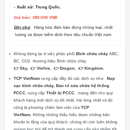
- Xuất xứ: Trung Quốc.
Giá bán: 390.000 VNĐ
Ghi chú
:
Hàng hóa đảm bảo đúng chủng loại, chất
lượng và được kiểm định theo tiêu chuẩn Việt nam
Không dừng lại ở việc phân phối
Bình chữa cháy
ABC,
BC, CO2 thương hiệu Bình chữa cháy
👉
Sky
, 👉
Vinfire
, 👉
Dragon
, 👉
Kingdom
.
TCP VietNam
cung cấp đầy đủ các dịch vụ như:
Nạp
sạc bình chữa cháy
,
Bảo trì sửa chữa hệ thống
PCCC
,
cung cấp
Thiết bị PCCC
...mang đến cho quý
khách hàng một dịch vụ tốt nhất, hài lòng nhất và đó
cũng là phương châm làm việc của
TCP
VietNam
.
Không những thấu hiểu được những băn
khoăn lo lắng của quý khách, chúng tôi còn luôn không
ngừng học hỏi để trở thành nơi cung cấp sản phẩm tốt