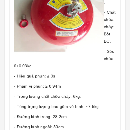
.
- Chất
chữa
cháy:
Bột
BC.
- Sức
chứa:
6±0.03kg.
- Hiệu quả phun: ≤ 9s
- Phạm vi phun: ≥ 0.94m
- Trọng lượng chất chữa cháy: 6kg.
- Tổng trọng lượng bao gồm vỏ bình: ~7.5kg.
- Đường kính trong: 28.2cm.
- Đường kính ngoài: 30cm.