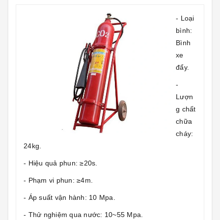
- Loại
bình:
Bình
xe
đẩy.
-
Lượn
g chất
chữa
cháy:
24kg.
- Hiệu quả phun: ≥20s.
- Phạm vi phun: ≥4m.
- Áp suất vận hành: 10 Mpa.
- Thử nghiệm qua nước: 10~55 Mpa.