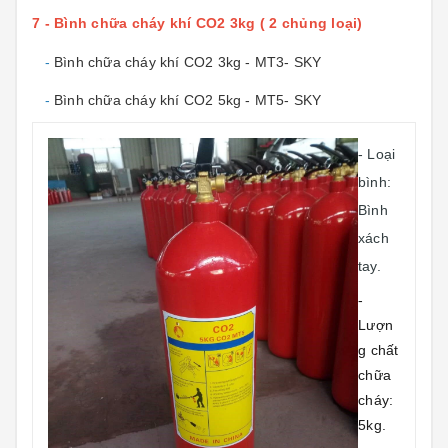
7 - Bình chữa cháy khí CO2 3kg ( 2 chủng loại)
-
Bình chữa cháy khí CO2 3kg - MT3- SKY
-
Bình chữa cháy khí CO2 5kg - MT5- SKY
- Loại
bình:
Bình
xách
tay.
-
Lượn
g chất
chữa
cháy:
5kg.