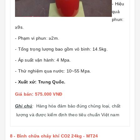
- Hiệu
quả
phun:
≥9s.
- Phạm vi phun: ≥2m.
- Tổng trọng lượng bao gồm vỏ bình: 14.5kg.
- Áp suất vận hành: 4 Mpa.
- Thử nghiệm qua nước: 10~55 Mpa.
- Xuất xứ: Trung Quốc.
Giá bán: 575.000 VNĐ
Ghi chú
:
Hàng hóa đảm bảo đúng chủng loại, chất
lượng và được kiểm định theo tiêu chuẩn Việt nam
8 -
Bình chữa cháy khí CO2 24kg - MT24