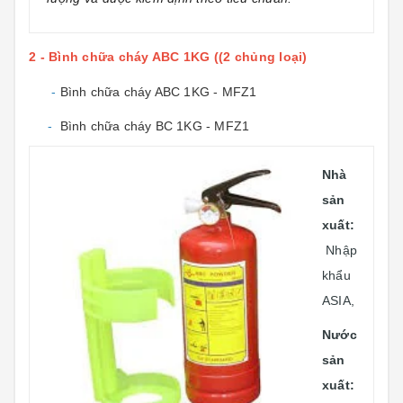
2 - Bình chữa cháy ABC 1KG ((2 chủng loại)
-
Bình chữa cháy ABC 1KG - MFZ1
-
Bình chữa cháy BC 1KG - MFZ1
Nhà
sản
xuất:
Nhập
khẩu
ASIA,
Nước
sản
xuất: