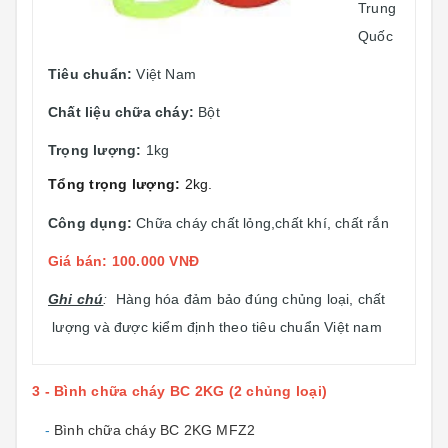
Trung
Quốc
Tiêu chuẩn:
Việt Nam
Chất liệu chữa cháy:
Bột
Trọng lượng:
1kg
Tổng trọng lượng:
2kg.
Công dụng:
Chữa cháy chất lỏng,chất khí, chất rắn
Giá bán: 100.000 VNĐ
Ghi chú
:
Hàng hóa đảm bảo đúng chủng loại, chất
lượng và được kiểm định theo tiêu chuẩn Việt nam
3 - Bình chữa cháy BC 2KG (2 chủng loại)
-
Bình chữa cháy BC 2KG MFZ2