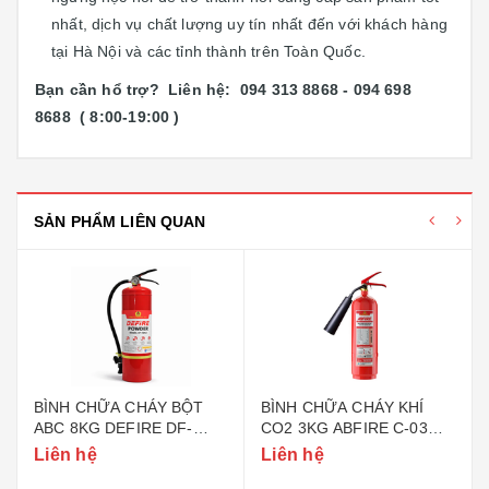
nhất, dịch vụ chất lượng uy tín nhất đến với khách hàng
tại Hà Nội và các tỉnh thành trên Toàn Quốc.
Bạn cần hổ trợ? Liên hệ: 094 313 8868 - 094 698
8688 ( 8:00-19:00 )
SẢN PHẨM LIÊN QUAN
BÌNH CHỮA CHÁY BỘT
BÌNH CHỮA CHÁY KHÍ
ABC 8KG DEFIRE DF-
CO2 3KG ABFIRE C-03
ABC8 (BỘ CÔNG AN)
(TEM BỘ CÔNG AN)
Liên hệ
Liên hệ