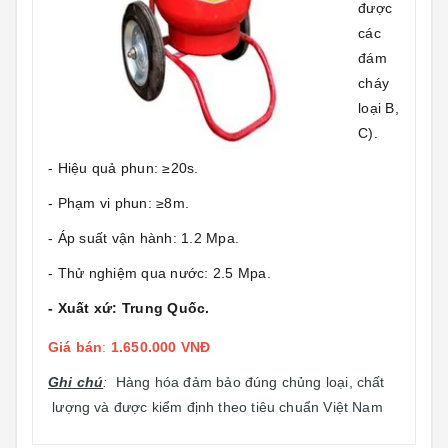
được
các
đám
cháy
loại B,
C).
- Hiệu quả phun: ≥20s.
- Phạm vi phun: ≥8m.
- Áp suất vận hành: 1.2 Mpa.
- Thử nghiệm qua nước: 2.5 Mpa.
- Xuất xứ: Trung Quốc.
Giá bán
:
1.650.000 VNĐ
Ghi chú
:
Hàng hóa đảm bảo đúng chủng loại, chất
lượng và được kiểm định theo tiêu chuẩn Việt Nam