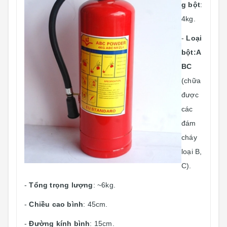
g bột
:
4kg.
-
Loại
bột:A
BC
(chữa
được
các
đám
cháy
loại B,
C).
-
Tổng trọng lượng
: ~6kg.
-
Chiều cao bình
: 45cm.
-
Đường kính bình
: 15cm.