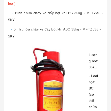
loại)
-
Bình chữa cháy xe đẩy bột khí BC 35kg - MFTZ35 -
SKY
-
Bình chữa cháy xe đẩy bột khí ABC 35kg - MFTZL35 -
SKY
-
Lượn
g bột:
35kg.
- Loại
bột:
BC
(có
thể
chữa