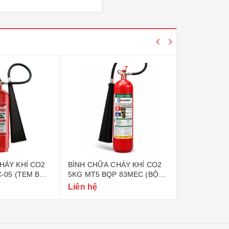
HÁY KHÍ CO2
BÌNH CHỮA CHÁY KHÍ CO2
BÌNH CHỮA 
C-05 (TEM BỘ
5KG MT5 BQP 83MEC (BỘ
6KG BQP 83
QUỐC PHÒNG)
PHÒNG)
Liên hệ
Liên hệ