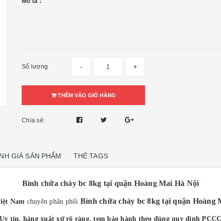
Mô tả :
-
+
Số lượng
THÊM VÀO GIỎ HÀNG
Chia sẻ:
NH GIÁ SẢN PHẨM
THẺ TAGS
Bình chữa cháy bc 8kg tại quận Hoàng Mai Hà Nội
Bình chữa cháy bc 8kg tại quận Hoàng 
iệt Nam
chuyên phân phối
(Uy tín, hàng xuất xứ rõ ràng, tem bảo hành theo đúng quy định PCCC