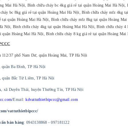
ng Mai Hà Nội, Bình chữa cháy bc 4kg giá rẻ tại quận Hoàng Mai Hà Nội, 
cháy bc 8kg giá rẻ tại quận Hoàng Mai Hà Nội, Bình chữa cháy mfz 4kg t
rẻ tại quận Hoàng Mai Hà Nội, Bình chữa cháy mfz 8kg tại quận Hoàng Mai
Hà Nội, Bình chữa cháy 4kg tại quận Hoàng Mai Hà Nội, Bình chữa cháy 4 
ại quận Hoàng Mai Hà Nội, Bình chữa cháy 8 kg giá rẻ tại quận Hoàng Mai
PCCC
h 112/37 phố Nam Dư, quận Hoàng Mai, TP Hà Nội
, quận Ba Đình, TP Hà Nội
, quận Bắc Từ Liêm, TP Hà Nội
A, xã Duyên Thái, huyện Thường Tín, TP Hà Nội
ccc.com/
Email:
kdvattuthietbipccc@gmail.com
com/vattuthietbipccc/
vấn bán hàng
: 0943138868 - 097181122