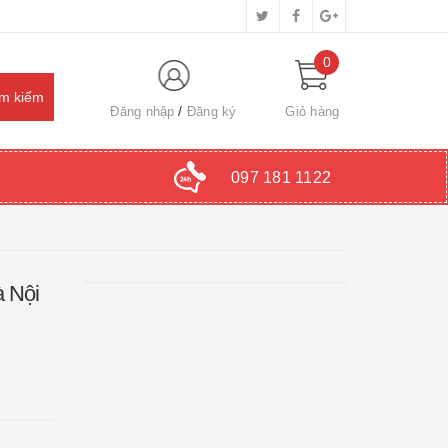
0
Đăng nhập
Đăng ký
Giỏ hàng
097 181 1122
à Nội