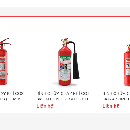
ÁY KHÍ CO2
BÌNH CHỮA CHÁY KHÍ CO2
BÌNH CHỮA C
-03 (TEM BỘ
3KG MT3 BQP 83MEC (BỘ
5KG ABFIRE 
QUỐC PHÒNG)
CÔNG AN)
Liên hệ
Liên hệ