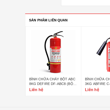
SẢN PHẨM LIÊN QUAN
ÁY BỘT ABC
BÌNH CHỮA CHÁY BỘT ABC
BÌNH CHỮA CH
-ABC4 (BỘ
8KG DEFIRE DF-ABC8 (BỘ
3KG ABFIRE C
CÔNG AN)
CÔNG AN)
Liên hệ
Liên hệ