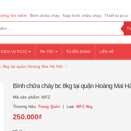
ướng tìm kiếm
Bình chữa cháy
Nạp bình chữa cháy
Thiết bị pccc
DỊCH VỤ PCCC
TIN TỨC
TUYỂN DỤNG
LIÊN HỆ
c 8kg tại quận Hoàng Mai Hà Nội
Bình chữa cháy bc 8kg tại quận Hoàng Mai H
Mã sản phẩm:
MFZ
Thương hiệu:
Trung Quốc
Loại:
MFZ 4kg
250.000₫