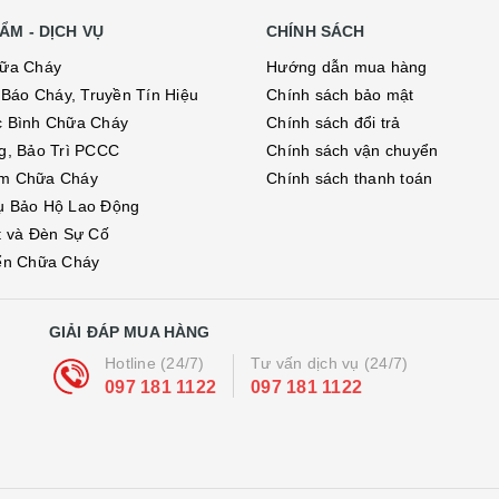
ẨM - DỊCH VỤ
CHÍNH SÁCH
hữa Cháy
Hướng dẫn mua hàng
ị Báo Cháy, Truyền Tín Hiệu
Chính sách bảo mật
c Bình Chữa Cháy
Chính sách đổi trả
g, Bảo Trì PCCC
Chính sách vận chuyển
m Chữa Cháy
Chính sách thanh toán
ụ Bảo Hộ Lao Động
t và Đèn Sự Cố
ển Chữa Cháy
GIẢI ĐÁP MUA HÀNG
Hotline (24/7)
Tư vấn dịch vụ (24/7)
097 181 1122
097 181 1122