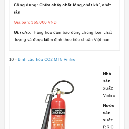
Công dụng: Chữa cháy chất lỏng,chất khí, chất
rắn
Giá bán: 365.000 VNĐ
Ghi chú
:
Hàng hóa đảm bảo đúng chủng loại, chất
lượng và được kiểm định theo tiêu chuẩn Việt nam
10 -
Bình cứu hỏa CO2 MT5 Vinfire
Nhà
sản
xuất:
Vinfire
Nước
sản
xuất:
P.R.C