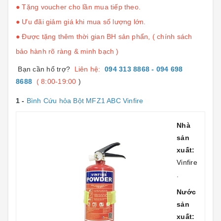
●
Tặng voucher cho lần mua tiếp theo.
●
Ưu đãi giảm giá khi mua số lượng lớn.
●
Được tặng thêm thời gian BH sản phẩn, ( chính sách
bảo hành rõ ràng & minh bạch )
Bạn cần hổ trợ?
Liên hệ:
094 313 8868 - 094 698
8688
( 8:00-19:00
)
1 -
Bình Cứu hỏa Bột MFZ1 ABC Vinfire
Nhà
sản
xuất:
Vinfire
.
Nước
sản
xuất: