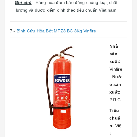
Ghi chú
:
Hàng hóa đảm bảo đúng chủng loại, chất
lượng và được kiểm định theo tiêu chuẩn Việt nam
7 -
Bình Cứu Hỏa Bột MFZ8 BC 8Kg Vinfire
Nhà
sản
xuất:
Vinfire
.
Nướ
c sản
xuất:
P.R.C
Tiêu
chuẩ
n:
Việ
t