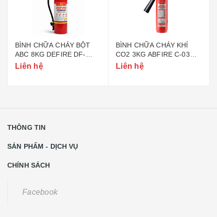
BÌNH CHỮA CHÁY BỘT
BÌNH CHỮA CHÁY KHÍ
ABC 8KG DEFIRE DF-
CO2 3KG ABFIRE C-03
ABC8 (BỘ CÔNG AN)
(TEM BỘ CÔNG AN)
Liên hệ
Liên hệ
THÔNG TIN
SẢN PHẨM - DỊCH VỤ
CHÍNH SÁCH
Facebook