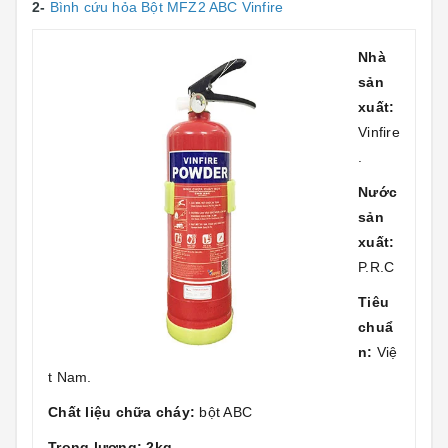
2-
Bình cứu hỏa Bột MFZ2 ABC Vinfire
Nhà
sản
xuất:
Vinfire
.
Nước
sản
xuất:
P.R.C
Tiêu
chuẩ
n:
Việ
t Nam.
Chất liệu chữa cháy:
bột ABC
Trọng lượng: 2kg