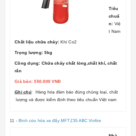
Tiêu
chuẩ
n:
Việ
t Nam
Chất liệu chữa cháy:
Khí Co2
Trọng lượng: 5kg
Công dụng: Chữa cháy chất lỏng,chất khí, chất
rắn
Giá bán: 550.000 VNĐ
Ghi chú
:
Hàng hóa đảm bảo đúng chủng loại, chất
lượng và được kiểm định theo tiêu chuẩn Việt nam
11 -
Bình cứu hỏa xe đẩy MFTZ35 ABC Vinfire
Nhà