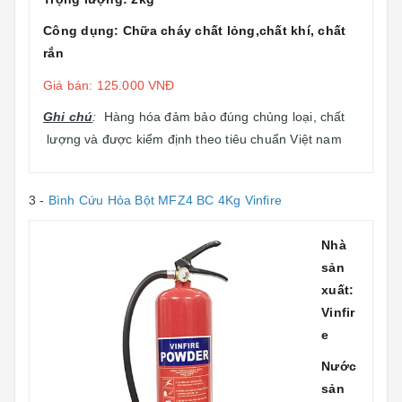
Công dụng: Chữa cháy chất lỏng,chất khí, chất
rắn
Giá bán: 125.000 VNĐ
Ghi chú
:
Hàng hóa đảm bảo đúng chủng loại, chất
lượng và được kiểm định theo tiêu chuẩn Việt nam
3 -
Bình Cứu Hỏa Bột MFZ4 BC 4Kg Vinfire
Nhà
sản
xuất:
Vinfir
e
Nước
sản