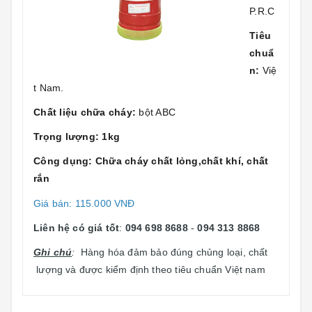
P.R.C
Tiêu
chuẩ
n:
Việ
t Nam.
Chất liệu chữa cháy:
bột ABC
Trọng lượng: 1kg
Công dụng: Chữa cháy chất lỏng,chất khí, chất
rắn
Giá bán: 115.000 VNĐ
Liên hệ có giá tốt
:
094 698 8688
-
094 313 8868
Ghi chú
:
Hàng hóa đảm bảo đúng chủng loại, chất
lượng và được kiểm định theo tiêu chuẩn Việt nam