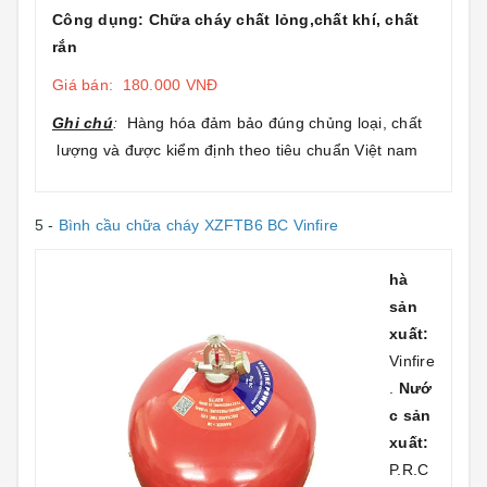
Công dụng: Chữa cháy chất lỏng,chất khí, chất
rắn
Giá bán: 180.000 VNĐ
Ghi chú
:
Hàng hóa đảm bảo đúng chủng loại, chất
lượng và được kiểm định theo tiêu chuẩn Việt nam
5 -
Bình cầu chữa cháy XZFTB6 BC Vinfire
hà
sản
xuất:
Vinfire
.
Nướ
c sản
xuất:
P.R.C