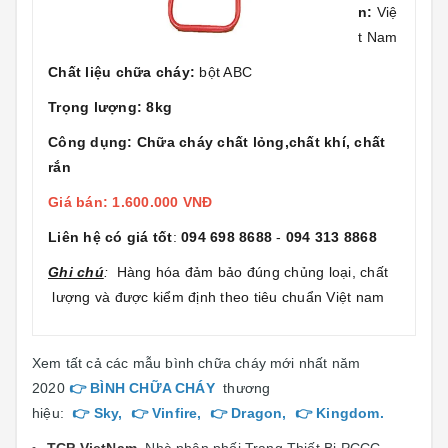
n:
Việ
t Nam
Chất liệu chữa cháy:
bột ABC
Trọng lượng: 8kg
Công dụng: Chữa cháy chất lỏng,chất khí, chất
rắn
Giá bán: 1.600.000 VNĐ
Liên hệ có giá tốt
:
094 698 8688
-
094 313 8868
Ghi chú
:
Hàng hóa đảm bảo đúng chủng loại, chất
lượng và được kiểm định theo tiêu chuẩn Việt nam
Xem tất cả các mẫu bình chữa cháy mới nhất năm
2020
👉
BÌNH CHỮA CHÁY
thương
hiệu:
👉
Sky
, 👉
Vinfire
, 👉
Dragon
, 👉
Kingdom
.