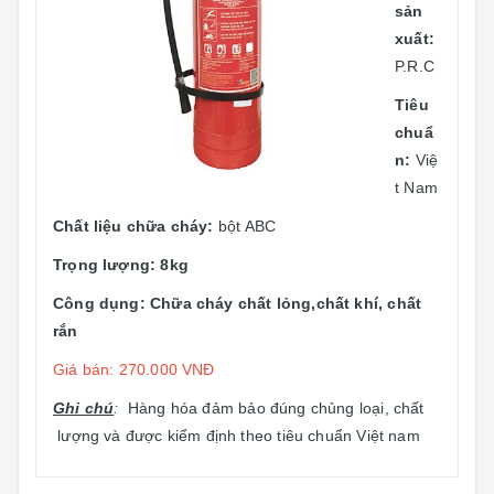
sản
xuất:
P.R.C
Tiêu
chuẩ
n:
Việ
t Nam
Chất liệu chữa cháy:
bột ABC
Trọng lượng: 8kg
Công dụng: Chữa cháy chất lỏng,chất khí, chất
rắn
Giá bán: 270.000 VNĐ
Ghi chú
:
Hàng hóa đảm bảo đúng chủng loại, chất
lượng và được kiểm định theo tiêu chuẩn Việt nam