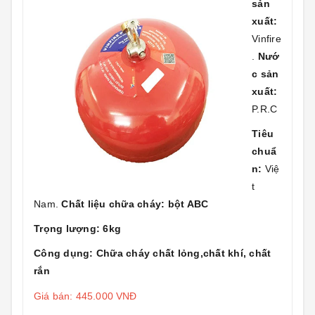
sản
xuất:
Vinfire
.
Nướ
c sản
xuất:
P.R.C
Tiêu
chuẩ
n:
Việ
t
Nam.
Chất liệu chữa cháy: bột ABC
Trọng lượng: 6kg
Công dụng: Chữa cháy chất lỏng,chất khí, chất
rắn
Giá bán: 445.000 VNĐ