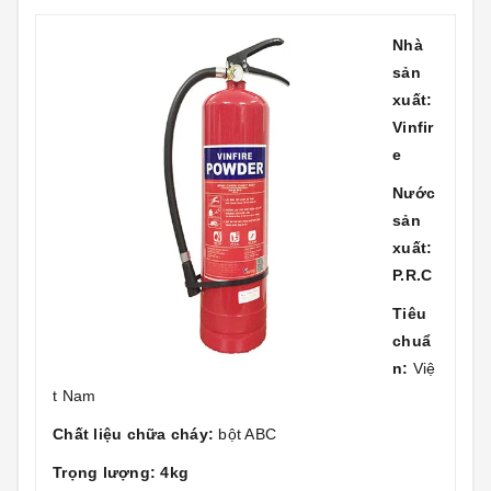
Nhà
sản
xuất:
Vinfir
e
Nước
sản
xuất:
P.R.C
Tiêu
chuẩ
n:
Việ
t Nam
Chất liệu chữa cháy:
bột ABC
Trọng lượng: 4kg