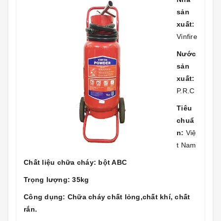
sản
xuất:
Vinfire
Nước
sản
xuất:
P.R.C
Tiêu
chuẩ
n:
Việ
t Nam
Chất liệu chữa cháy: bột ABC
Trọng lượng: 35kg
Công dụng: Chữa cháy chất lỏng,chất khí, chất
rắn.