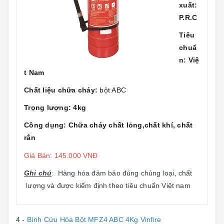
xuất:
P.R.C
Tiêu
chuẩ
n: Việ
t Nam
Chất liệu chữa cháy:
bột ABC
Trọng lượng: 4kg
Công dụng: Chữa cháy chất lỏng,chất khí, chất
rắn
Giá Bán: 145.000 VNĐ
Ghi chú
:
Hàng hóa đảm bảo đúng chủng loại, chất
lượng và được kiểm định theo tiêu chuẩn Việt nam
4 -
Bình Cứu Hỏa Bột MFZ4 ABC 4Kg Vinfire