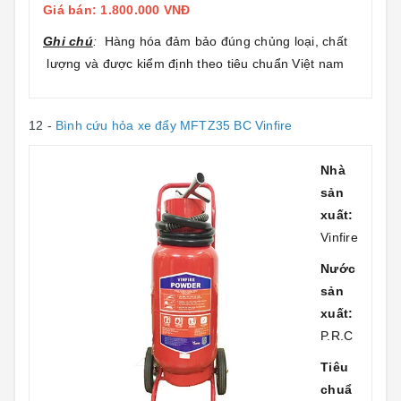
Giá bán: 1.800.000 VNĐ
Ghi chú
:
Hàng hóa đảm bảo đúng chủng loại, chất
lượng và được kiểm định theo tiêu chuẩn Việt nam
12 -
Bình cứu hỏa xe đẩy MFTZ35 BC Vinfire
Nhà
sản
xuất:
Vinfire
Nước
sản
xuất:
P.R.C
Tiêu
chuẩ