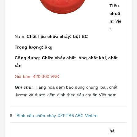
Tiêu
chuẩ
n:
Việ
t
Nam.
Chất liệu chữa cháy: bột BC
Trọng lượng: 6kg
Công dụng: Chữa cháy chất lỏng,chất khí, chất
rắn
Giá bán: 420.000 VNĐ
Ghi chú
:
Hàng hóa đảm bảo đúng chủng loại, chất
lượng và được kiểm định theo tiêu chuẩn Việt nam
6 -
Bình cầu chữa cháy XZFTB6 ABC Vinfire
hà