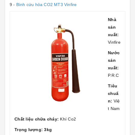
9 -
Bình cứu hỏa CO2 MT3 Vinfire
Nhà
sản
xuất:
Vinfire
Nước
sản
xuất:
P.R.C
Tiêu
chuẩ
n:
Việ
t Nam
Chất liệu chữa cháy:
Khí Co2
Trọng lượng: 3kg