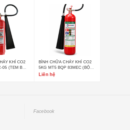
HÁY KHÍ CO2
BÌNH CHỮA CHÁY KHÍ CO2
BÌNH CHỮA 
C-05 (TEM BỘ
5KG MT5 BQP 83MEC (BỘ
6KG BQP 83
QUỐC PHÒNG)
PHÒNG)
Liên hệ
Liên hệ
Facebook