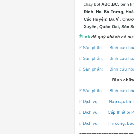
cháy bột
ABC,BC,
bình k
Đình, Hai Bà Trưng, Ho
Các Huyện: Ba Vì, Chươ
Xuyên, Quốc Oai, Sóc S
Ê
link
để quý khách có sự 
Sản phẩn:
Bình cứu hỏ
F
Sản phẩn:
Bình cứu hỏ
F
Sản phẩn:
Bình cứu hỏ
F
Bình chữa
Sản phẩn:
Bình cứu hỏ
F
Dịch vụ:
Nạp sạc bìn
F
Dịch vụ:
Cấp thiết b
F
Dịch vụ:
Thi công, bả
F
======================