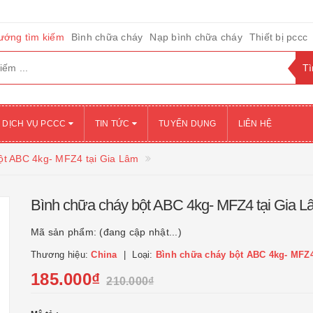
ướng tìm kiếm
Bình chữa cháy
Nạp bình chữa cháy
Thiết bị pccc
DỊCH VỤ PCCC
TIN TỨC
TUYỂN DỤNG
LIÊN HỆ
ột ABC 4kg- MFZ4 tại Gia Lâm
Bình chữa cháy bột ABC 4kg- MFZ4 tại Gia L
Mã sản phẩm:
(đang cập nhật...)
Thương hiệu:
China
Loại:
Bình chữa cháy bột ABC 4kg- MFZ
185.000₫
210.000₫