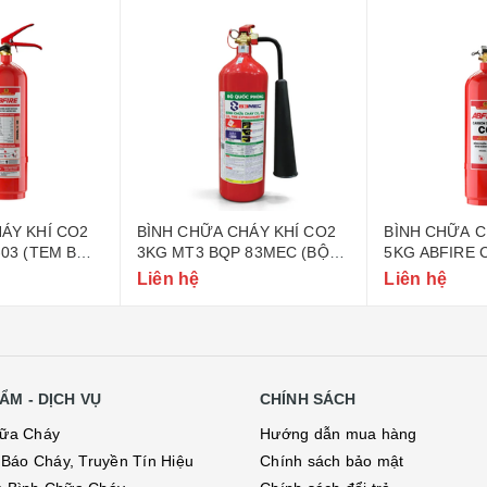
ÁY KHÍ CO2
BÌNH CHỮA CHÁY KHÍ CO2
BÌNH CHỮA C
-03 (TEM BỘ
3KG MT3 BQP 83MEC (BỘ
5KG ABFIRE 
QUỐC PHÒNG)
CÔNG AN)
Liên hệ
Liên hệ
ẨM - DỊCH VỤ
CHÍNH SÁCH
hữa Cháy
Hướng dẫn mua hàng
ị Báo Cháy, Truyền Tín Hiệu
Chính sách bảo mật