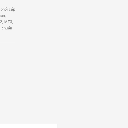
phối cấp
gon,
2, MT3,
u chuẩn