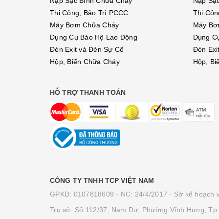
Nạp Sạc Bình Chữa Cháy
Nạp Sạ
Thi Công, Bảo Trì PCCC
Thi Côn
Máy Bơm Chữa Cháy
Máy Bơ
Dụng Cụ Bảo Hộ Lao Động
Dụng C
Đèn Exit và Đèn Sự Cố
Đèn Exi
Hộp, Biển Chữa Cháy
Hộp, Bi
HỖ TRỢ THANH TOÁN
CÔNG TY TNHH TCP VIỆT NAM
GPKD: 0107818609 - NC: 24/4/2017 - Sở kế hoạch v
Trụ sở: Số 112/37, Nam Dư, Phường Vĩnh Hưng, Tp 