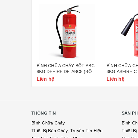
ÁY BỘT ABC
BÌNH CHỮA CHÁY BỘT ABC
BÌNH CHỮA CH
-ABC4 (BỘ
8KG DEFIRE DF-ABC8 (BỘ
3KG ABFIRE C
CÔNG AN)
CÔNG AN)
Liên hệ
Liên hệ
THÔNG TIN
SẢN PH
Bình Chữa Cháy
Bình C
Thiết Bị Báo Cháy, Truyền Tín Hiệu
Thiết B