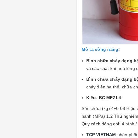
Mô tả công năng
:
Bình chữa cháy dạng b
và các chất khí hoá lỏng d
Bình chữa cháy dạng b
cháy điện hạ thế, chữa chá
Kiểu: BC MFZL4
Sức chứa (kg) 4±0.08 Hiệu 
hành (MPa) 1.2 Thử nghiệm
Quy cách đóng gói: 4 bình /
TCP VIETNAM
phân phố