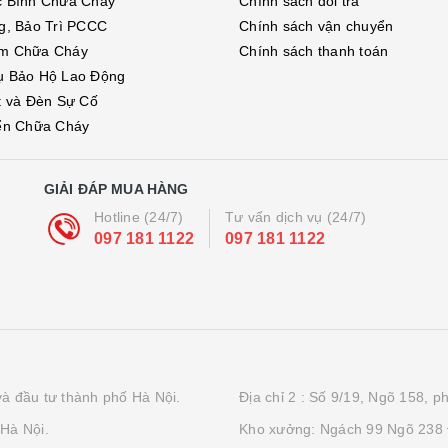
c Bình Chữa Cháy
Chính sách đổi trả
g, Bảo Trì PCCC
Chính sách vận chuyển
m Chữa Cháy
Chính sách thanh toán
ụ Bảo Hộ Lao Động
t và Đèn Sự Cố
ển Chữa Cháy
GIẢI ĐÁP MUA HÀNG
Hotline (24/7)
Tư vấn dịch vụ (24/7)
097 181 1122
097 181 1122
à đầu tư thành phố Hà Nội.
Địa chỉ 2 : Số 9/19, Ngõ 158, 
Hà Nội.
Kho xưởng: Ngách 99 Ngõ 238