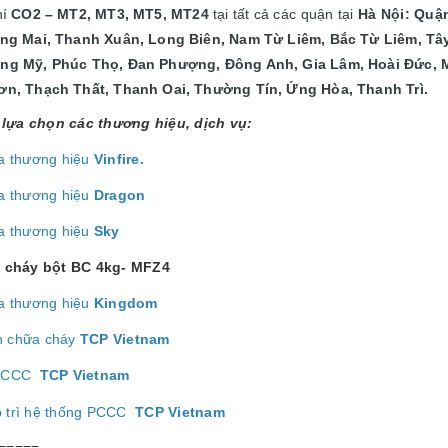
hí
CO2 – MT2, MT3, MT5, MT24
tại
tất cả các quận tại
Hà Nội: Quậ
àng Mai, Thanh Xuân, Long Biên, Nam Từ Liêm, Bắc Từ Liêm, Tây
ng Mỹ, Phúc Thọ, Đan Phượng, Đông Anh, Gia Lâm, Hoài Đức, 
ơn, Thạch Thất, Thanh Oai, Thường Tín, Ứng Hòa, Thanh Trì.
lựa chọn các thương hiệu, dịch vụ:
a thương hiệu
Vinfire.
a thương hiệu
Dragon
a thương hiệu
Sky
 cháy bột BC 4kg- MFZ4
a thương hiệu
Kingdom
h chữa cháy
TCP Vietnam
ị PCCC
TCP Vietnam
o trì hệ thống PCCC
TCP Vietnam
=====