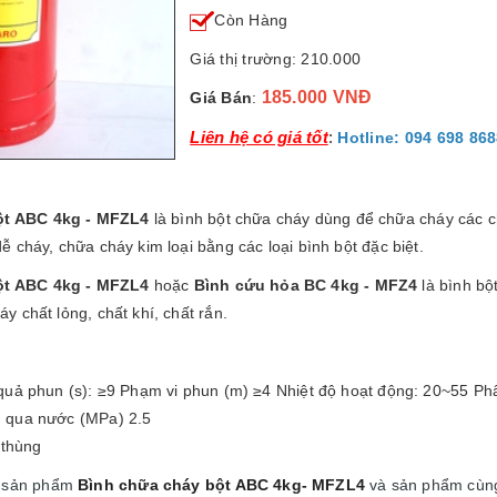
Còn Hàng
Giá thị trường: 210.000
185.000 VNĐ
Giá Bán
:
Liên hệ có giá tốt
:
Hotline: 094 698 86
ột ABC 4kg - MFZL4
là bình bột chữa cháy dùng để chữa cháy các ch
ễ cháy, chữa cháy kim loại bằng các loại bình bột đặc biệt.
ột ABC 4kg - MFZL4
hoặc
Bình cứu hỏa BC 4kg - MFZ4
là bình bộ
y chất lỏng, chất khí, chất rắn.
quả phun (s): ≥9 Phạm vi phun (m) ≥4 Nhiệt độ hoạt động: 20~55 Phâ
 qua nước (MPa) 2.5
 thùng
i sản phẩm
Bình chữa cháy bột ABC 4kg- MFZL4
và sản phẩm cùng