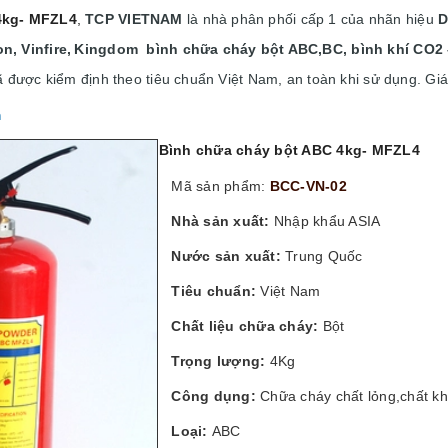
4kg- MFZL4
,
TCP VIETNAM
là nhà phân phối cấp 1 của nhãn hiệu
D
, Vinfire,
Kingdom bình chữa cháy bột ABC,BC, bình khí CO2
ã được kiểm định theo tiêu chuẩn Việt Nam, an toàn khi sử dụng. Gi
m
Bình chữa cháy bột ABC 4kg- MFZL4
Mã sản phẩm:
BCC-VN-02
Nhà sản xuất:
Nhập khẩu ASIA
Nước sản xuất:
Trung Quốc
Tiêu chuẩn:
Việt Nam
Chất liệu chữa cháy:
Bột
Trọng lượng:
4Kg
Công dụng:
Chữa cháy chất lỏng,chất khí
Loại:
ABC