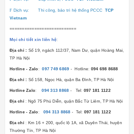
Dịch vụ:
Thi công, bảo trì hệ thống PCCC
TCP
F
Vietnam
===========================
Mọi chi tiết xin liên hệ
:
Địa chỉ :
Số 19, ngách 112/37, Nam Dư, quận Hoàng Mai,
TP Hà Nội
Hotline - Zalo
:
097 749 6869
- Hotline:
094 698 8688
Địa chỉ :
Số 158, Ngọc Hà, quận Ba Đình, TP Hà Nội
Hotline Zalo
:
094 313 8868
- Tel:
097 181 1122
Địa chỉ
: Ngõ 75 Phú Diễn, quận Bắc Từ Liêm, TP Hà Nội
Hotline - Zalo
:
094 313 8868
- Tel:
097 181 1122
Địa chỉ
: Km 16 + 200, quốc lộ 1A, xã Duyên Thái, huyện
Thường Tín, TP Hà Nội