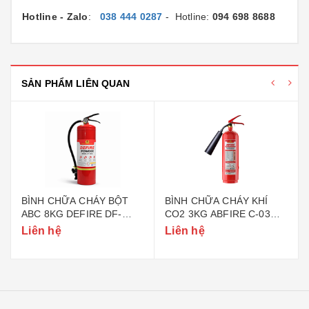
Hotline - Zalo
:
038 444 0287
- Hotline:
094 698 8688
SẢN PHẨM LIÊN QUAN
BÌNH CHỮA CHÁY BỘT
BÌNH CHỮA CHÁY KHÍ
ABC 8KG DEFIRE DF-
CO2 3KG ABFIRE C-03
ABC8 (BỘ CÔNG AN)
(TEM BỘ CÔNG AN)
Liên hệ
Liên hệ