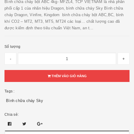
Bình chữa cháy bột ABC 4kg- MFZL4, TCP VIETNAM là nhà phân
phối cấp 1 của nhãn hiệu Dragon, bình chữa cháy Sky Bình chữa
cháy Dragon, Vinfire, Kingdom bình chữa cháy bột ABC,BC, bình
khí CO2 – MT2, MT3, MT5, MT24 các loại… chất lượng cao đã
được kiểm định theo tiêu chuẩn Việt Nam, an t...
Số lượng
-
+
THÊM VÀO GIỎ HÀNG
Tags :
Bình chữa cháy Sky
Chia sẻ: