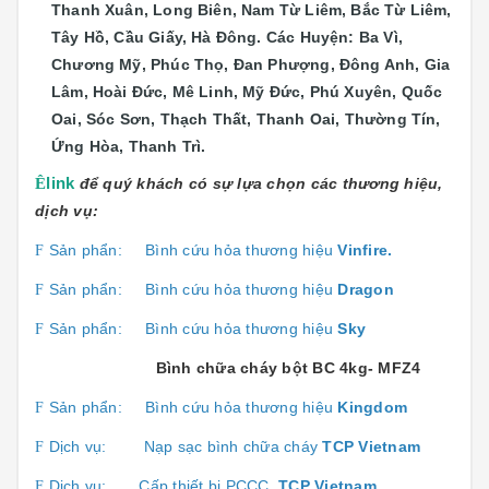
Thanh Xuân, Long Biên, Nam Từ Liêm, Bắc Từ Liêm,
Tây Hồ, Cầu Giấy, Hà Đông. Các Huyện: Ba Vì,
Chương Mỹ, Phúc Thọ, Đan Phượng, Đông Anh, Gia
Lâm, Hoài Đức, Mê Linh, Mỹ Đức, Phú Xuyên, Quốc
Oai, Sóc Sơn, Thạch Thất, Thanh Oai, Thường Tín,
Ứng Hòa, Thanh Trì.
Ê
link
để quý khách có sự lựa chọn các thương hiệu,
dịch vụ:
Sản phẩn:
Bình cứu hỏa thương hiệu
Vinfire.
F
Sản phẩn:
Bình cứu hỏa thương hiệu
Dragon
F
Sản phẩn:
Bình cứu hỏa thương hiệu
Sky
F
Bình chữa cháy bột BC 4kg- MFZ4
Sản phẩn:
Bình cứu hỏa thương hiệu
Kingdom
F
Dịch vụ:
Nạp sạc bình chữa cháy
TCP Vietnam
F
Dịch vụ:
Cấp thiết bị PCCC
TCP Vietnam
F