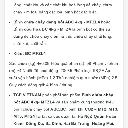
lỏng, chất khí và các chất khí hoá lỏng dễ cháy, chữa
cháy kim loại bằng các loại bình bột đặc biệt.
Bình chữa cháy dạng bột ABC 4kg - MFZL4
hoặc
Bình cứu hỏa BC 4kg - MFZ4
là bình bột có thể sử
dụng để chữa cháy điện hạ thế, chữa cháy chất lỏng,
chất khí, chất rắn.
Kiểu: BC MFZL4
Sức chứa (kg) 4±0.08 Hiệu quả phun (s): ≥9 Phạm vi phun
(m) ≥4 Nhiệt độ hoạt động: 20~55 Phân loại: 9B,2A Áp
suất vận hành (MPa) 1.2 Thử nghiệm qua nước (MPa) 2.5
Quy cách đóng gói: 4 bình / thùng
TCP VIETNAM
phân phối sản phẩm
Bình chữa cháy
bột ABC 4kg- MFZL4
và sản phẩm cùng thương hiệu
bình chữa cháy bột
ABC,BC,
bình khí
CO2 – MT2, MT3,
MT5, MT24
tại
tất cả các quận tại
Hà Nội: Quận
Hoàn
Kiếm, Đống Đa, Ba Đình, Hai Bà Trưng, Hoàng Mai,