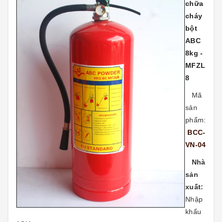
chữa
cháy
bột
ABC
8kg -
MFZL
8
Mã
sản
phẩm:
BCC-
VN-04
Nhà
sản
xuất:
Nhập
khẩu