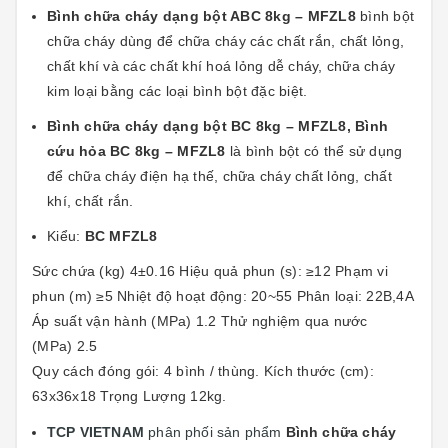
Bình chữa cháy dạng bột ABC 8kg – MFZL8
bình bột
chữa cháy dùng để chữa cháy các chất rắn, chất lỏng,
chất khí và các chất khí hoá lỏng dễ cháy, chữa cháy
kim loại bằng các loại bình bột đặc biệt.
Bình chữa cháy dạng bột BC 8kg – MFZL8, Bình
cứu hỏa BC 8kg – MFZL8
là bình bột có thể sử dụng
để chữa cháy điện hạ thế, chữa cháy chất lỏng, chất
khí, chất rắn.
Kiểu:
BC MFZL8
Sức chứa (kg) 4±0.16 Hiệu quả phun (s): ≥12 Phạm vi
phun (m) ≥5 Nhiệt độ hoạt động: 20~55 Phân loại: 22B,4A
Áp suất vận hành (MPa) 1.2 Thử nghiệm qua nước
(MPa) 2.5
Quy cách đóng gói: 4 bình / thùng. Kích thước (cm):
63x36x18 Trọng Lượng 12kg.
TCP VIETNAM
phân phối sản phẩm
Bình chữa cháy