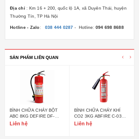
Địa chỉ
: Km 16 + 200, quốc lộ 1A, xã Duyên Thái, huyện
Thường Tín, TP Hà Nội
Hotline - Zalo
:
038 444 0287
- Hotline:
094 698 8688
SẢN PHẨM LIÊN QUAN
BÌNH CHỮA CHÁY BỘT
BÌNH CHỮA CHÁY KHÍ
ABC 8KG DEFIRE DF-
CO2 3KG ABFIRE C-03
ABC8 (BỘ CÔNG AN)
(TEM BỘ CÔNG AN)
Liên hệ
Liên hệ