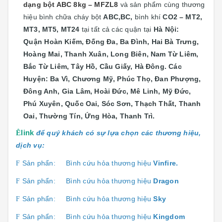
dạng bột ABC 8kg – MFZL8
và sản phẩm cùng thương
hiệu bình chữa cháy bột
ABC,BC,
bình khí
CO2 – MT2,
MT3, MT5, MT24
tại
tất cả các quận tại
Hà Nội:
Quận
Hoàn Kiếm, Đống Đa, Ba Đình, Hai Bà Trưng,
Hoàng Mai, Thanh Xuân, Long Biên, Nam Từ Liêm,
Bắc Từ Liêm, Tây Hồ, Cầu Giấy, Hà Đông. Các
Huyện: Ba Vì, Chương Mỹ, Phúc Thọ, Đan Phượng,
Đông Anh, Gia Lâm, Hoài Đức, Mê Linh, Mỹ Đức,
Phú Xuyên, Quốc Oai, Sóc Sơn, Thạch Thất, Thanh
Oai, Thường Tín, Ứng Hòa, Thanh Trì.
Ê
link
để quý khách có sự lựa chọn các thương hiệu,
dịch vụ:
Sản phẩn:
Bình cứu hỏa thương hiệu
Vinfire.
F
Sản phẩn:
Bình cứu hỏa thương hiệu
Dragon
F
Sản phẩn:
Bình cứu hỏa thương hiệu
Sk
y
F
Sản phẩn:
Bình cứu hỏa thương hiệu
Kingdom
F