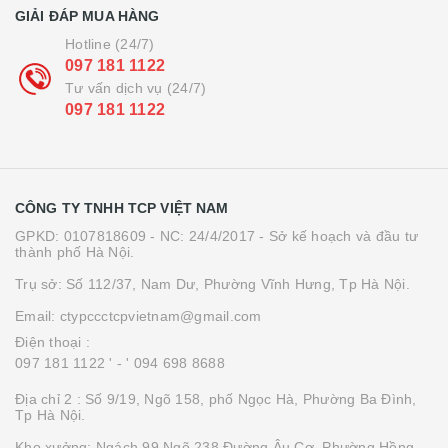
GIẢI ĐÁP MUA HÀNG
Hotline (24/7)
097 181 1122
Tư vấn dịch vụ (24/7)
097 181 1122
CÔNG TY TNHH TCP VIỆT NAM
GPKD: 0107818609 - NC: 24/4/2017 - Sở kế hoạch và đầu tư
thành phố Hà Nội.
Trụ sở: Số 112/37, Nam Dư, Phường Vĩnh Hưng, Tp Hà Nội.
Email: ctypccctcpvietnam@gmail.com
Điện thoại :
097 181 1122 '
- ' 094 698 8688
Địa chỉ 2 : Số 9/19, Ngõ 158, phố Ngọc Hà, Phường Ba Đình,
Tp Hà Nội.
Kho xưởng: Ngách 99 Ngõ 238 Đường Âu Cơ, Phường Hồng