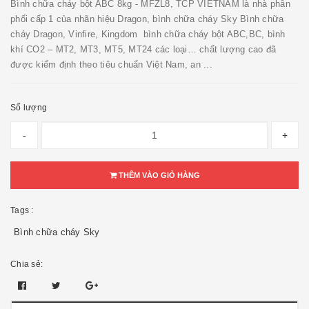
Bình chữa cháy bột ABC 8kg - MFZL8, TCP VIETNAM là nhà phân
phối cấp 1 của nhãn hiệu Dragon, bình chữa cháy Sky Bình chữa
cháy Dragon, Vinfire, Kingdom bình chữa cháy bột ABC,BC, bình
khí CO2 – MT2, MT3, MT5, MT24 các loại… chất lượng cao đã
được kiểm định theo tiêu chuẩn Việt Nam, an ...
Số lượng
-
+
THÊM VÀO GIỎ HÀNG
Tags :
Bình chữa cháy Sky
Chia sẻ: