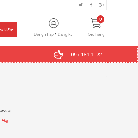
0
Đăng nhập
Đăng ký
Giỏ hàng
097 181 1122
Powder
 4kg