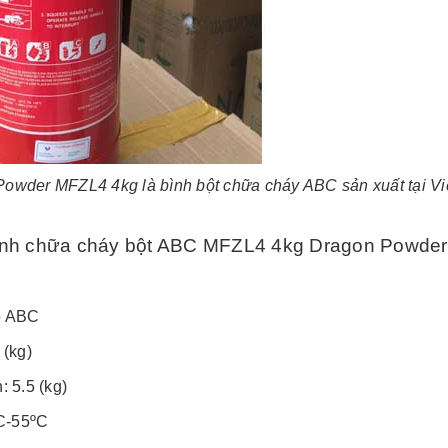
owder MFZL4 4kg là bình bột chữa cháy ABC sản xuất tại V
bình chữa cháy bột ABC MFZL4 4kg Dragon Powder
ô ABC
(kg)
: 5.5 (kg)
ºC-55ºC