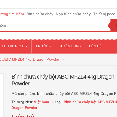
ướng tìm kiếm
Bình chữa cháy
Nạp bình chữa cháy
Thiết bị pccc
DỊCH VỤ PCCC
TIN TỨC
TUYỂN DỤNG
LIÊN HỆ
bột ABC MFZL4 4kg Dragon Powder
Bình chữa cháy bột ABC MFZL4 4kg Dragon
Powder
Mã sản phẩm:
bình chữa cháy bột ABC MFZL4 4kg Dragon 
Thương hiệu:
Việt Nam
Loại:
Bình chữa cháy bột ABC MFZL4
Dragon Powder
Liên hệ