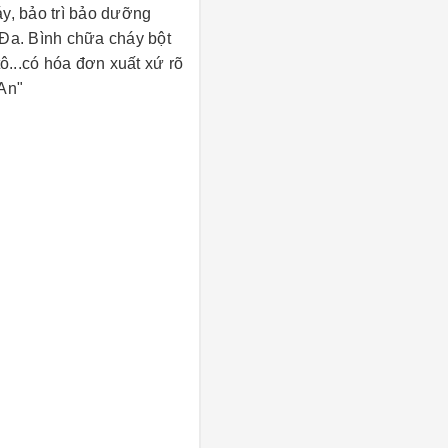
y, bảo trì bảo dưỡng
 Đa. Bình chữa cháy bột
...có hóa đơn xuất xứ rõ
An"