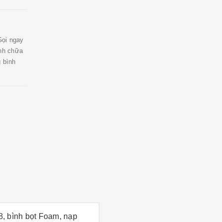
Gọi ngay
nh chữa
g bình
, bình bọt Foam, nạp