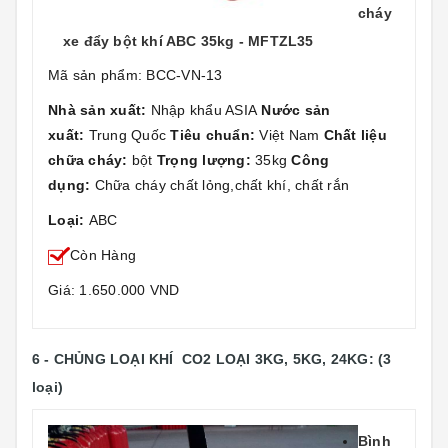
cháy
xe đẩy bột khí ABC 35kg - MFTZL35
Mã sản phẩm: BCC-VN-13
Nhà sản xuất:
Nhập khẩu ASIA
Nước sản
xuất:
Trung Quốc
Tiêu chuẩn:
Việt Nam
Chất liệu
chữa cháy:
bột
Trọng lượng:
35kg
Công
dụng:
Chữa cháy chất lỏng,chất khí, chất rắn
Loại:
ABC
Còn Hàng
Giá: 1.650.000 VND
6 - CHỦNG LOẠI KHÍ CO2 LOẠI 3KG, 5KG, 24KG: (3
loại)
Bình