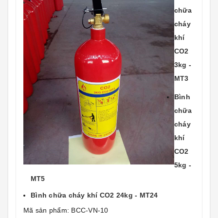
chữa
cháy
khí
CO2
3kg -
MT3
Bình
chữa
cháy
khí
CO2
5kg -
MT5
Bình chữa cháy khí CO2 24kg - MT24
Mã sản phẩm: BCC-VN-10