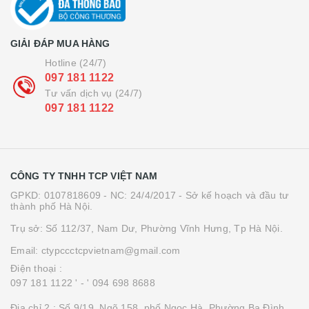
GIẢI ĐÁP MUA HÀNG
Hotline (24/7)
097 181 1122
Tư vấn dịch vụ (24/7)
097 181 1122
CÔNG TY TNHH TCP VIỆT NAM
GPKD: 0107818609 - NC: 24/4/2017 - Sở kế hoạch và đầu tư
thành phố Hà Nội.
Trụ sở: Số 112/37, Nam Dư, Phường Vĩnh Hưng, Tp Hà Nội.
Email: ctypccctcpvietnam@gmail.com
Điện thoại :
097 181 1122 '
- ' 094 698 8688
Địa chỉ 2 : Số 9/19, Ngõ 158, phố Ngọc Hà, Phường Ba Đình,