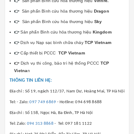
👉
Sản phẩn Bình cứu hỏa thương hiệu
Vinfi
re.
👉
Sản phẩn Bình cứu hỏa thương hiệu
Dragon
👉
Sản phẩn Bình cứu hỏa thương hiệu
Sky
👉
Sản phẩn Bình cứu hỏa thương hiệu
Kingdom
👉
Dịch vụ Nạp sạc bình chữa cháy
TCP Vietnam
👉
Cấp thiết bị PCCC
TCP Vietnam
👉
Dịch vụ thi công, bảo trì hệ thống PCCC
TCP
Vietna
n
THÔNG TIN LIÊN HỆ:
Địa chỉ : Số 19, ngách 112/37, Nam Dư, Hoàng Mai, TP Hà Nội
Tel: - Zalo:
097 749 6869
- Hotline: 094 698 8688
Địa chỉ : Số 158, Ngọc Hà, Ba Đình, TP Hà Nội
Tel: Zalo:
094 313 8868
- Tel: 097 181 1122