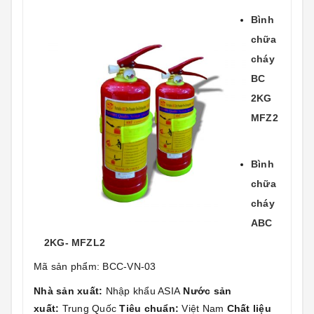
Bình
chữa
cháy
BC
2KG
MFZ2
Bình
chữa
cháy
ABC
2KG- MFZL2
Mã sản phẩm: BCC-VN-03
Nhà sản xuất:
Nhập khẩu ASIA
Nước sản
xuất:
Trung Quốc
Tiêu chuẩn:
Việt Nam
Chất liệu