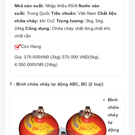
Nhà sản xuất:
Nhập khẩu ASIA
Nước sản
xuất:
Trung Quốc
Tiêu chuẩn:
Việt Nam
Chất liệu
chữa cháy:
khí Co2
Trọng lượng:
3kg, 5kg,
24kg
Công dụng:
Chữa cháy chất lỏng,chất khí,
chất rắn
Còn Hàng
Giá: 370.000VNĐ (3kg) 570.000 VND(5kg).
4.050.000VNĐ (24kg)
7 - Bình chữa cháy tự động ABC, BC (2 loại)
Bình
chữa
cháy
tự
động