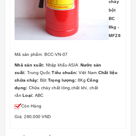
cháy
bột
BC
8kg -
MFZ8
Mã sản phẩm: BCC-VN-07
Nhà sản xuất:
Nhập khẩu ASIA .
Nước sản
xuất:
Trung Quốc
Tiêu chuẩn:
Việt Nam.
Chất liệu
chữa cháy:
Bột
Trọng lượng:
8Kg
Công
dụng:
Chữa cháy chất lỏng,chất khí, chất
rắn
Loại:
ABC
Còn Hàng
Giá: 280.000 VND