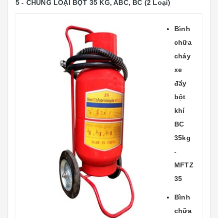
5 - CHỦNG LOẠI BỘT 35 KG, ABC, BC
(2 Loại)
Bình
chữa
cháy
xe
đẩy
bột
khí
BC
35kg
-
MFTZ
35
Bình
chữa