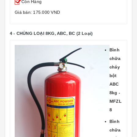
Còn Hàng
Giá bán: 175.000 VND
4 - CHỦNG LOẠI 8KG, ABC, BC
(2 Loại)
Bình
chữa
cháy
bột
ABC
8kg -
MFZL
8
Bình
chữa