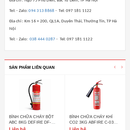
Địa chỉ : Ngõ 75 Phú Diễn, Bắc Từ Liêm, TP Hà Nội
Tel: - Zalo:
094 313 8868
- Tel: 097 181 1122
Địa chỉ : Km 16 + 200, QL1A, Duyên Thái, Thường Tín, TP Hà
Nội
Tel: - Zalo:
038 444 0287
- Tel: 097 181 1122
SẢN PHẨM LIÊN QUAN
BÌNH CHỮA CHÁY BỘT
BÌNH CHỮA CHÁY KHÍ
ABC 8KG DEFIRE DF-
CO2 3KG ABFIRE C-03
ABC8 (BỘ CÔNG AN)
(TEM BỘ CÔNG AN)
Liên hệ
Liên hệ