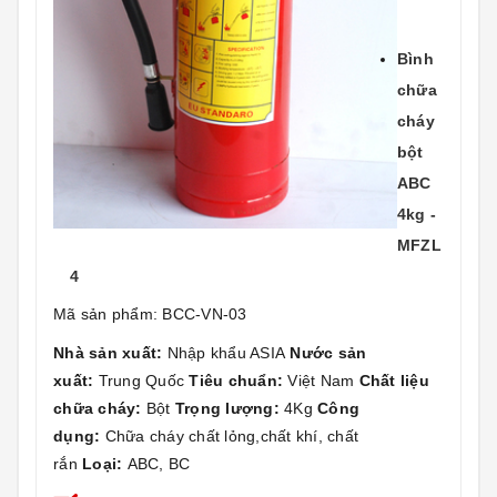
Bình
chữa
cháy
bột
ABC
4kg -
MFZL
4
Mã sản phẩm: BCC-VN-03
Nhà sản xuất:
Nhập khẩu ASIA
Nước sản
xuất:
Trung Quốc
Tiêu chuẩn:
Việt Nam
Chất liệu
chữa cháy:
Bột
Trọng lượng:
4Kg
Công
dụng:
Chữa cháy chất lỏng,chất khí, chất
rắn
Loại:
ABC, BC