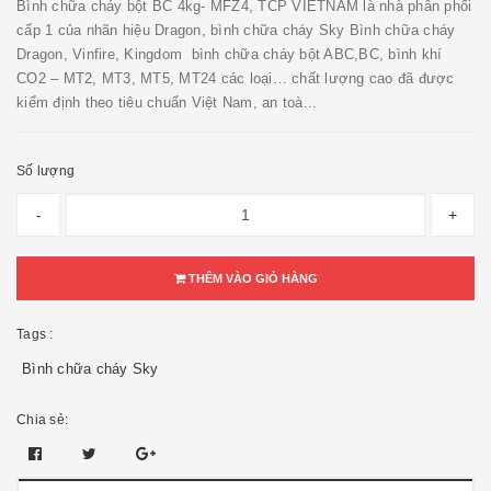
Bình chữa cháy bột BC 4kg- MFZ4, TCP VIETNAM là nhà phân phối
cấp 1 của nhãn hiệu Dragon, bình chữa cháy Sky Bình chữa cháy
Dragon, Vinfire, Kingdom bình chữa cháy bột ABC,BC, bình khí
CO2 – MT2, MT3, MT5, MT24 các loại… chất lượng cao đã được
kiểm định theo tiêu chuẩn Việt Nam, an toà...
Số lượng
-
+
THÊM VÀO GIỎ HÀNG
Tags :
Bình chữa cháy Sky
Chia sẻ: