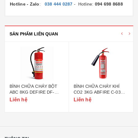
Hotline - Zalo
:
038 444 0287
- Hotline:
094 698 8688
SẢN PHẨM LIÊN QUAN
BÌNH CHỮA CHÁY BỘT
BÌNH CHỮA CHÁY KHÍ
ABC 8KG DEFIRE DF-
CO2 3KG ABFIRE C-03
ABC8 (BỘ CÔNG AN)
(TEM BỘ CÔNG AN)
Liên hệ
Liên hệ