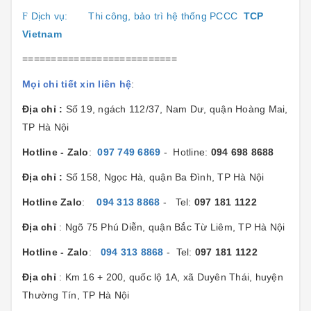
Dịch vụ:
Thi công, bảo trì hệ thống PCCC
TCP
F
Vietnam
===========================
Mọi chi tiết xin liên hệ
:
Địa chỉ :
Số 19, ngách 112/37, Nam Dư, quận Hoàng Mai,
TP Hà Nội
Hotline - Zalo
:
097 749 6869
- Hotline:
094 698 8688
Địa chỉ :
Số 158, Ngọc Hà, quận Ba Đình, TP Hà Nội
Hotline Zalo
:
094 313 8868
- Tel:
097 181 1122
Địa chỉ
: Ngõ 75 Phú Diễn, quận Bắc Từ Liêm, TP Hà Nội
Hotline - Zalo
:
094 313 8868
- Tel:
097 181 1122
Địa chỉ
: Km 16 + 200, quốc lộ 1A, xã Duyên Thái, huyện
Thường Tín, TP Hà Nội