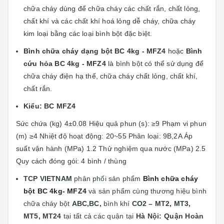
chữa cháy dùng để chữa cháy các chất rắn, chất lỏng,
chất khí và các chất khí hoá lỏng dễ cháy, chữa cháy
kim loại bằng các loại bình bột đặc biệt.
Bình chữa cháy dạng bột BC 4kg - MFZ4
hoặc
Bình
cứu hỏa BC 4kg - MFZ4
là bình bột có thể sử dụng để
chữa cháy điện hạ thế, chữa cháy chất lỏng, chất khí,
chất rắn.
Kiểu: BC MFZ4
Sức chứa (kg) 4±0.08 Hiệu quả phun (s): ≥9 Phạm vi phun
(m) ≥4 Nhiệt độ hoạt động: 20~55 Phân loại: 9B,2A Áp
suất vận hành (MPa) 1.2 Thử nghiệm qua nước (MPa) 2.5
Quy cách đóng gói: 4 bình / thùng
TCP VIETNAM
phân phối sản phẩm
Bình chữa cháy
bột BC 4kg- MFZ4
và sản phẩm cùng thương hiệu bình
chữa cháy bột
ABC,BC,
bình khí
CO2 – MT2, MT3,
MT5, MT24
tại
tất cả các quận tại
Hà Nội: Quận
Hoàn