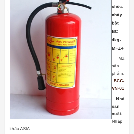
chữa
cháy
bột
BC
4kg-
MFZ4
Mã
sản
phẩm:
BCC-
VN-01
Nhà
sản
xuất:
Nhập
khẩu ASIA