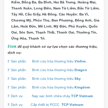
Kiếm, Đống Đa, Ba Đình, Hai Bà Trưng, Hoàng Mai,
Thanh Xuân, Long Biên, Nam Từ Liêm, Bắc Từ Liêm,
Tây Hồ, Cầu Giấy, Hà Đông. Các Huyện: Ba Vì,
Chương Mỹ, Phúc Thọ, Đan Phượng, Đông Anh, Gia
Lâm, Hoài Đức, Mê Linh, Mỹ Đức, Phú Xuyên, Quốc
Oai, Sóc Sơn, Thạch Thất, Thanh Oai, Thường Tín,
Ứng Hòa, Thanh Trì.
Ê
link
để quý khách có sự lựa chọn các thương hiệu,
dịch vụ:
Sản phẩn:
Bình cứu hỏa thương hiệu
Vinfire.
F
Sản phẩn:
Bình cứu hỏa thương hiệu
Dragon
F
Sản phẩn:
Bình cứu hỏa thương hiệu
Sky
F
Sản phẩn:
Bình cứu hỏa thương hiệu
Kingdom
F
Dịch vụ:
Nạp sạc bình chữa cháy
TCP Vietnam
F
Dịch vụ:
Cấp thiết bị PCCC
TCP Vietnam
F