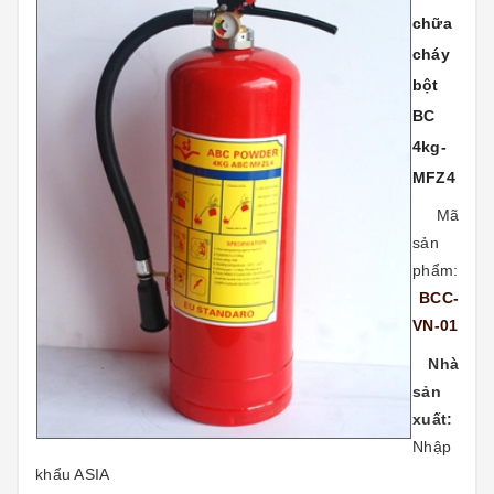
chữa
cháy
bột
BC
4kg-
MFZ4
Mã
sản
phẩm:
BCC-
VN-01
Nhà
sản
xuất:
Nhập
khẩu ASIA