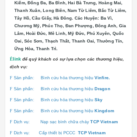
Kiếm, Đống Đa, Ba Đình, Hai Bà Trưng, Hoàng Mai,
Thanh Xuân, Long Biên, Nam Từ Liêm, Bắc Từ Liêm,
Tây Hồ, Cầu Giấy, Hà Đông. Các Huyện: Ba Vì,
Chương Mỹ, Phúc Thọ, Đan Phượng, Đông Anh, Gia
Lâm, Hoài Đức, Mê Linh, Mỹ Đức, Phú Xuyên, Quốc
Oai, Sóc Sơn, Thạch Thất, Thanh Oai, Thường Tín,
Ứng Hòa, Thanh Trì.
Ê
link
để quý khách có sự lựa chọn các thương hiệu,
dịch vụ:
Sản phẩn:
Bình cứu hỏa thương hiệu
Vinfire.
F
Sản phẩn:
Bình cứu hỏa thương hiệu
Dragon
F
Sản phẩn:
Bình cứu hỏa thương hiệu
Sky
F
Sản phẩn:
Bình cứu hỏa thương hiệu
Kingdom
F
Dịch vụ:
Nạp sạc bình chữa cháy
TCP Vietnam
F
Dịch vụ:
Cấp thiết bị PCCC
TCP Vietnam
F