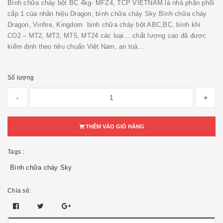
Bình chữa cháy bột BC 4kg- MFZ4, TCP VIETNAM là nhà phân phối
cấp 1 của nhãn hiệu Dragon, bình chữa cháy Sky Bình chữa cháy
Dragon, Vinfire, Kingdom bình chữa cháy bột ABC,BC, bình khí
CO2 – MT2, MT3, MT5, MT24 các loại… chất lượng cao đã được
kiểm định theo tiêu chuẩn Việt Nam, an toà...
Số lượng
-
+
THÊM VÀO GIỎ HÀNG
Tags :
Bình chữa cháy Sky
Chia sẻ: