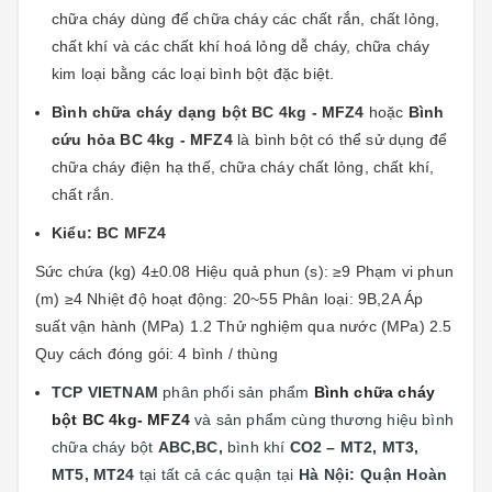
chữa cháy dùng để chữa cháy các chất rắn, chất lỏng,
chất khí và các chất khí hoá lỏng dễ cháy, chữa cháy
kim loại bằng các loại bình bột đặc biệt.
Bình chữa cháy dạng bột BC 4kg - MFZ4
hoặc
Bình
cứu hỏa BC 4kg - MFZ4
là bình bột có thể sử dụng để
chữa cháy điện hạ thế, chữa cháy chất lỏng, chất khí,
chất rắn.
Kiểu: BC MFZ4
Sức chứa (kg) 4±0.08 Hiệu quả phun (s): ≥9 Phạm vi phun
(m) ≥4 Nhiệt độ hoạt động: 20~55 Phân loại: 9B,2A Áp
suất vận hành (MPa) 1.2 Thử nghiệm qua nước (MPa) 2.5
Quy cách đóng gói: 4 bình / thùng
TCP VIETNAM
phân phối sản phẩm
Bình chữa cháy
bột BC 4kg- MFZ4
và sản phẩm cùng thương hiệu bình
chữa cháy bột
ABC,BC,
bình khí
CO2 – MT2, MT3,
MT5, MT24
tại
tất cả các quận tại
Hà Nội: Quận
Hoàn