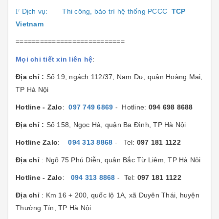
Dịch vụ:
Thi công, bảo trì hệ thống PCCC
TCP
F
Vietnam
===========================
Mọi chi tiết xin liên hệ
:
Địa chỉ :
Số 19, ngách 112/37, Nam Dư, quận Hoàng Mai,
TP Hà Nội
Hotline - Zalo
:
097 749 6869
- Hotline:
094 698 8688
Địa chỉ :
Số 158, Ngọc Hà, quận Ba Đình, TP Hà Nội
Hotline Zalo
:
094 313 8868
- Tel:
097 181 1122
Địa chỉ
: Ngõ 75 Phú Diễn, quận Bắc Từ Liêm, TP Hà Nội
Hotline - Zalo
:
094 313 8868
- Tel:
097 181 1122
Địa chỉ
: Km 16 + 200, quốc lộ 1A, xã Duyên Thái, huyện
Thường Tín, TP Hà Nội