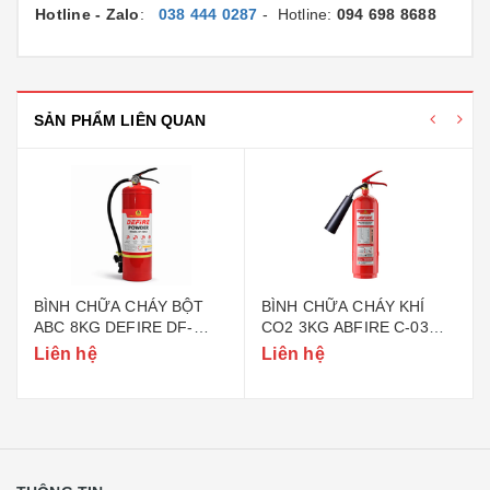
Hotline - Zalo
:
038 444 0287
- Hotline:
094 698 8688
SẢN PHẨM LIÊN QUAN
BÌNH CHỮA CHÁY BỘT
BÌNH CHỮA CHÁY KHÍ
ABC 8KG DEFIRE DF-
CO2 3KG ABFIRE C-03
ABC8 (BỘ CÔNG AN)
(TEM BỘ CÔNG AN)
Liên hệ
Liên hệ