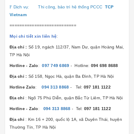
Dịch vụ:
Thi công, bảo trì hệ thống PCCC
TCP
F
Vietnam
===========================
Mọi chi tiết xin liên hệ
:
Địa chỉ :
Số 19, ngách 112/37, Nam Dư, quận Hoàng Mai,
TP Hà Nội
Hotline - Zalo
:
097 749 6869
- Hotline:
094 698 8688
Địa chỉ :
Số 158, Ngọc Hà, quận Ba Đình, TP Hà Nội
Hotline Zalo
:
094 313 8868
- Tel:
097 181 1122
Địa chỉ
: Ngõ 75 Phú Diễn, quận Bắc Từ Liêm, TP Hà Nội
Hotline - Zalo
:
094 313 8868
- Tel:
097 181 1122
Địa chỉ
: Km 16 + 200, quốc lộ 1A, xã Duyên Thái, huyện
Thường Tín, TP Hà Nội