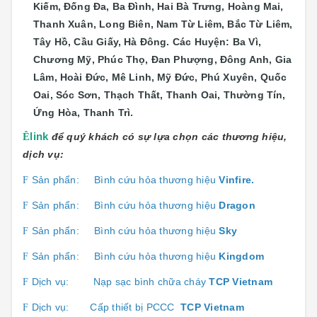
Kiếm, Đống Đa, Ba Đình, Hai Bà Trưng, Hoàng Mai,
Thanh Xuân, Long Biên, Nam Từ Liêm, Bắc Từ Liêm,
Tây Hồ, Cầu Giấy, Hà Đông. Các Huyện: Ba Vì,
Chương Mỹ, Phúc Thọ, Đan Phượng, Đông Anh, Gia
Lâm, Hoài Đức, Mê Linh, Mỹ Đức, Phú Xuyên, Quốc
Oai, Sóc Sơn, Thạch Thất, Thanh Oai, Thường Tín,
Ứng Hòa, Thanh Trì.
Ê
link
để quý khách có sự lựa chọn các thương hiệu,
dịch vụ:
Sản phẩn:
Bình cứu hỏa thương hiệu
Vinfire.
F
Sản phẩn:
Bình cứu hỏa thương hiệu
Dragon
F
Sản phẩn:
Bình cứu hỏa thương hiệu
Sky
F
Sản phẩn:
Bình cứu hỏa thương hiệu
Kingdom
F
Dịch vụ:
Nạp sạc bình chữa cháy
TCP Vietnam
F
Dịch vụ:
Cấp thiết bị PCCC
TCP Vietnam
F