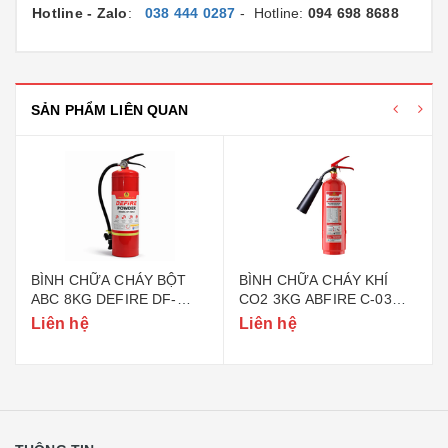
Hotline - Zalo
:
038 444 0287
- Hotline:
094 698 8688
SẢN PHẨM LIÊN QUAN
BÌNH CHỮA CHÁY BỘT
BÌNH CHỮA CHÁY KHÍ
ABC 8KG DEFIRE DF-
CO2 3KG ABFIRE C-03
ABC8 (BỘ CÔNG AN)
(TEM BỘ CÔNG AN)
Liên hệ
Liên hệ