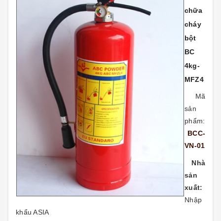
chữa
cháy
bột
BC
4kg-
MFZ4
Mã
sản
phẩm:
BCC-
VN-01
Nhà
sản
xuất:
Nhập
khẩu ASIA