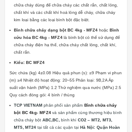
chữa cháy dùng để chữa cháy các chất rắn, chất lỏng,
chất khí và các chất khí hoá lỏng dễ cháy, chữa cháy
kim loại bằng các loại bình bột đặc biệt.
Bình chữa cháy dạng bột BC 4kg - MFZ4
hoặc
Bình
cứu hỏa BC 4kg - MFZ4
là bình bột có thể sử dụng để
chữa cháy điện hạ thế, chữa cháy chất lỏng, chất khí,
chất rắn.
Kiểu: BC MFZ4
Sức chứa (kg) 4±0.08 Hiệu quả phun (s): ≥9 Phạm vi phun
(m) ≥4 Nhiệt độ hoạt động: 20~55 Phân loại: 9B,2A Áp
suất vận hành (MPa) 1.2 Thử nghiệm qua nước (MPa) 2.5
Quy cách đóng gói: 4 bình / thùng
TCP VIETNAM
phân phối sản phẩm
Bình chữa cháy
bột BC 4kg- MFZ4
và sản phẩm cùng thương hiệu bình
chữa cháy bột
ABC,BC,
bình khí
CO2 – MT2, MT3,
MT5, MT24
tại
tất cả các quận tại
Hà Nội: Quận
Hoàn