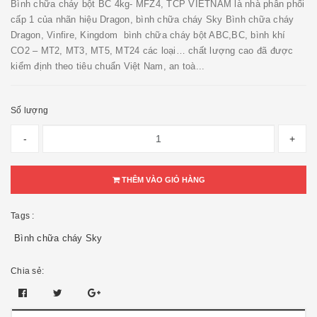
Bình chữa cháy bột BC 4kg- MFZ4, TCP VIETNAM là nhà phân phối
cấp 1 của nhãn hiệu Dragon, bình chữa cháy Sky Bình chữa cháy
Dragon, Vinfire, Kingdom bình chữa cháy bột ABC,BC, bình khí
CO2 – MT2, MT3, MT5, MT24 các loại… chất lượng cao đã được
kiểm định theo tiêu chuẩn Việt Nam, an toà...
Số lượng
-
+
THÊM VÀO GIỎ HÀNG
Tags :
Bình chữa cháy Sky
Chia sẻ: