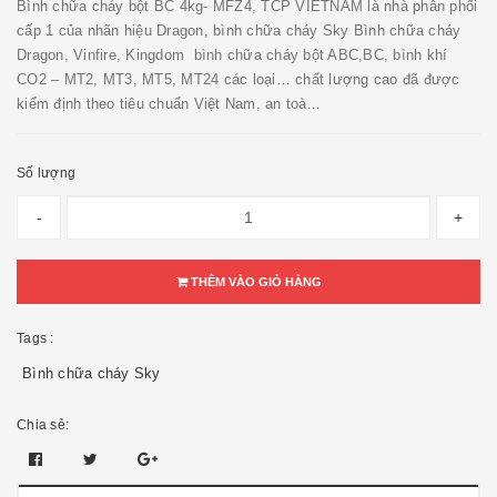
Bình chữa cháy bột BC 4kg- MFZ4, TCP VIETNAM là nhà phân phối
cấp 1 của nhãn hiệu Dragon, bình chữa cháy Sky Bình chữa cháy
Dragon, Vinfire, Kingdom bình chữa cháy bột ABC,BC, bình khí
CO2 – MT2, MT3, MT5, MT24 các loại… chất lượng cao đã được
kiểm định theo tiêu chuẩn Việt Nam, an toà...
Số lượng
-
+
THÊM VÀO GIỎ HÀNG
Tags :
Bình chữa cháy Sky
Chia sẻ: