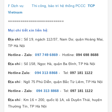
Dịch vụ:
Thi công, bảo trì hệ thống PCCC
TCP
F
Vietnam
===========================
Mọi chi tiết xin liên hệ
:
Địa chỉ :
Số 19, ngách 112/37, Nam Dư, quận Hoàng Mai,
TP Hà Nội
Hotline - Zalo
:
097 749 6869
- Hotline:
094 698 8688
Địa chỉ :
Số 158, Ngọc Hà, quận Ba Đình, TP Hà Nội
Hotline Zalo
:
094 313 8868
- Tel:
097 181 1122
Địa chỉ
: Ngõ 75 Phú Diễn, quận Bắc Từ Liêm, TP Hà Nội
Hotline - Zalo
:
094 313 8868
- Tel:
097 181 1122
Địa chỉ
: Km 16 + 200, quốc lộ 1A, xã Duyên Thái, huyện
Thường Tín, TP Hà Nội