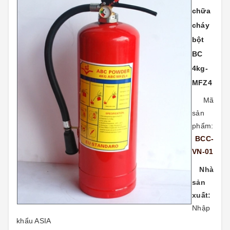
chữa
cháy
bột
BC
4kg-
MFZ4
Mã
sản
phẩm:
BCC-
VN-01
Nhà
sản
xuất:
Nhập
khẩu ASIA