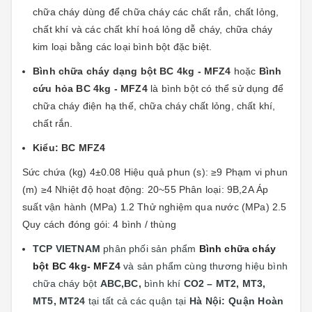
chữa cháy dùng để chữa cháy các chất rắn, chất lỏng,
chất khí và các chất khí hoá lỏng dễ cháy, chữa cháy
kim loại bằng các loại bình bột đặc biệt.
Bình chữa cháy dạng bột BC 4kg - MFZ4
hoặc
Bình
cứu hỏa BC 4kg - MFZ4
là bình bột có thể sử dụng để
chữa cháy điện hạ thế, chữa cháy chất lỏng, chất khí,
chất rắn.
Kiểu: BC MFZ4
Sức chứa (kg) 4±0.08 Hiệu quả phun (s): ≥9 Phạm vi phun
(m) ≥4 Nhiệt độ hoạt động: 20~55 Phân loại: 9B,2A Áp
suất vận hành (MPa) 1.2 Thử nghiệm qua nước (MPa) 2.5
Quy cách đóng gói: 4 bình / thùng
TCP VIETNAM
phân phối sản phẩm
Bình chữa cháy
bột BC 4kg- MFZ4
và sản phẩm cùng thương hiệu bình
chữa cháy bột
ABC,BC,
bình khí
CO2 – MT2, MT3,
MT5, MT24
tại
tất cả các quận tại
Hà Nội: Quận
Hoàn