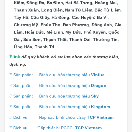
Kiếm, Đống Đa, Ba Đình, Hai Bà Trưng, Hoàng Mai,
Thanh Xuân, Long Biên, Nam Từ Liêm, Bắc Từ Liêm,
Tây Hồ, Cầu Giấy, Hà Đông. Các Huyện: Ba Vì,
Chương Mỹ, Phúc Thọ, Đan Phượng, Đông Anh, Gia
Lâm, Hoài Đức, Mê Linh, Mỹ Đức, Phú Xuyên, Quốc
Oai, Sóc Sơn, Thạch Thất, Thanh Oai, Thường Tín,
Ứng Hòa, Thanh Trì.
Ê
link
để quý khách có sự lựa chọn các thương hiệu,
dịch vụ:
Sản phẩn:
Bình cứu hỏa thương hiệu
Vinfire.
F
Sản phẩn:
Bình cứu hỏa thương hiệu
Dragon
F
Sản phẩn:
Bình cứu hỏa thương hiệu
Sky
F
Sản phẩn:
Bình cứu hỏa thương hiệu
Kingdom
F
Dịch vụ:
Nạp sạc bình chữa cháy
TCP Vietnam
F
Dịch vụ:
Cấp thiết bị PCCC
TCP Vietnam
F