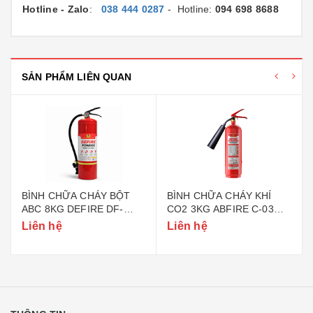
Hotline - Zalo
:
038 444 0287
- Hotline:
094 698 8688
SẢN PHẨM LIÊN QUAN
BÌNH CHỮA CHÁY BỘT
BÌNH CHỮA CHÁY KHÍ
ABC 8KG DEFIRE DF-
CO2 3KG ABFIRE C-03
ABC8 (BỘ CÔNG AN)
(TEM BỘ CÔNG AN)
Liên hệ
Liên hệ