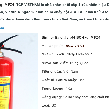
kg- MFZ4
,
TCP VIETNAM là nhà phân phối cấp 1 của nhãn hiệu 
, Vinfire,
Kingdom bình chữa cháy bột ABC,BC, bình khí CO2
đã được kiểm định theo tiêu chuẩn Việt Nam, an toàn khi sử dụ
hẩm
Bình chữa cháy bột BC 4kg- MFZ4
Mã sản phẩm:
BCC-VN-01
Nhà sản xuất:
Nhập khẩu ASIA
Nước sản xuất:
Trung Quốc
Tiêu chuẩn:
Việt Nam
Chất liệu chữa cháy:
Bột
Trọng lượng:
4Kg
Công dụng:
Chữa cháy chất lỏng,chất khí
Loại:
BC