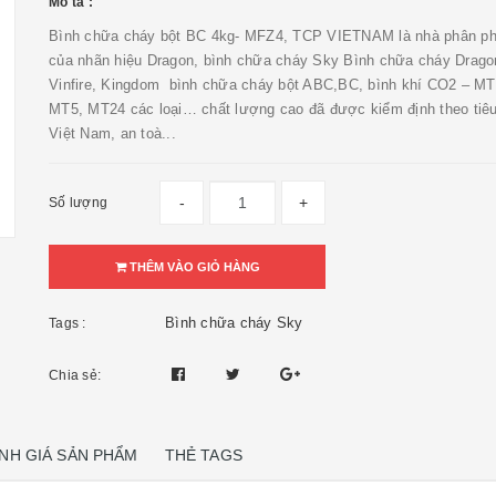
Mô tả :
Bình chữa cháy bột BC 4kg- MFZ4, TCP VIETNAM là nhà phân ph
của nhãn hiệu Dragon, bình chữa cháy Sky Bình chữa cháy Drago
Vinfire, Kingdom bình chữa cháy bột ABC,BC, bình khí CO2 – MT
MT5, MT24 các loại… chất lượng cao đã được kiểm định theo tiê
Việt Nam, an toà...
-
+
Số lượng
THÊM VÀO GIỎ HÀNG
Bình chữa cháy Sky
Tags :
Chia sẻ:
NH GIÁ SẢN PHẨM
THẺ TAGS