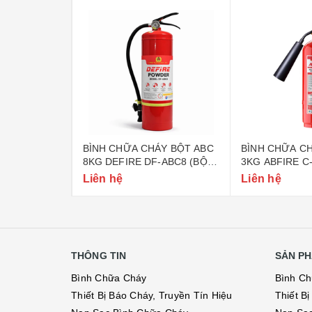
ÁY BỘT ABC
BÌNH CHỮA CHÁY BỘT ABC
BÌNH CHỮA CH
-ABC4 (BỘ
8KG DEFIRE DF-ABC8 (BỘ
3KG ABFIRE C
CÔNG AN)
CÔNG AN)
Liên hệ
Liên hệ
THÔNG TIN
SẢN PH
Bình Chữa Cháy
Bình C
Thiết Bị Báo Cháy, Truyền Tín Hiệu
Thiết B