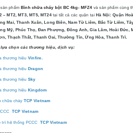
i sản phẩm
Bình chữa cháy bột BC 4kg- MFZ4
và sản phẩm cùng t
2 – MT2, MT3, MT5, MT24
tại
tất cả các quận tại
Hà Nội: Quận
Hoà
àng Mai, Thanh Xuân, Long Biên, Nam Từ Liêm, Bắc Từ Liêm, Tây
ng Mỹ, Phúc Thọ, Đan Phượng, Đông Anh, Gia Lâm, Hoài Đức, 
ơn, Thạch Thất, Thanh Oai, Thường Tín, Ứng Hòa, Thanh Trì.
lựa chọn các thương hiệu, dịch vụ:
a thương hiệu
Vinfire.
a thương hiệu
Dragon
a thương hiệu
Sky
a thương hiệu
Kingdom
h chữa cháy
TCP Vietnam
ị PCCC
TCP Vietnam
o trì hệ thống PCCC
TCP Vietnam
=====