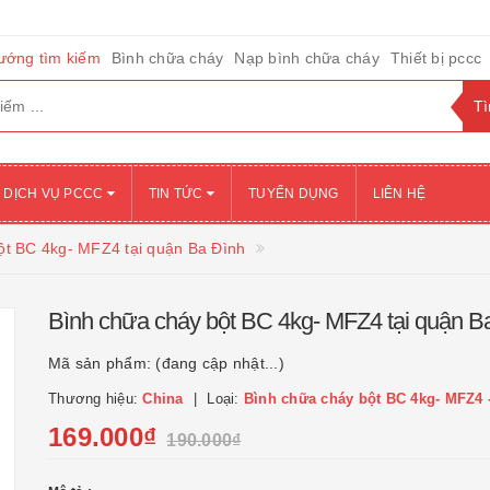
ướng tìm kiếm
Bình chữa cháy
Nạp bình chữa cháy
Thiết bị pccc
DỊCH VỤ PCCC
TIN TỨC
TUYỂN DỤNG
LIÊN HỆ
ột BC 4kg- MFZ4 tại quận Ba Đình
Bình chữa cháy bột BC 4kg- MFZ4 tại quận B
Mã sản phẩm:
(đang cập nhật...)
Thương hiệu:
China
Loại:
Bình chữa cháy bột BC 4kg- MFZ4 
169.000₫
190.000₫