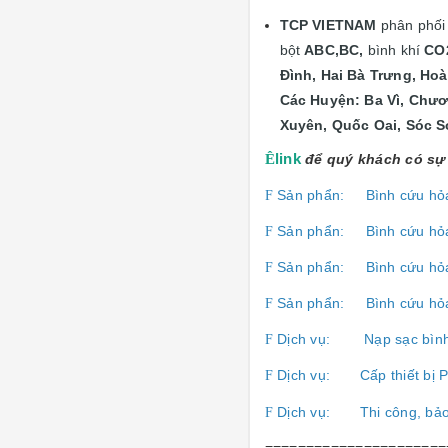
TCP VIETNAM
phân phố
bột
ABC,BC,
bình khí
CO
Đình, Hai Bà Trưng, Ho
Các Huyện: Ba Vì, Chươ
Xuyên, Quốc Oai, Sóc S
Ê
link
để quý khách có sự 
Sản phẩn:
Bình cứu hỏ
F
Sản phẩn:
Bình cứu hỏ
F
Sản phẩn:
Bình cứu hỏ
F
Sản phẩn:
Bình cứu hỏ
F
Dịch vụ:
Nạp sạc bìn
F
Dịch vụ:
Cấp thiết b
F
Dịch vụ:
Thi công, bả
F
======================