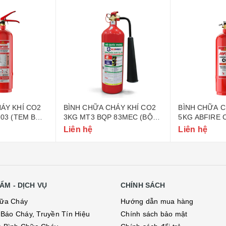
ÁY KHÍ CO2
BÌNH CHỮA CHÁY KHÍ CO2
BÌNH CHỮA C
-03 (TEM BỘ
3KG MT3 BQP 83MEC (BỘ
5KG ABFIRE 
QUỐC PHÒNG)
CÔNG AN)
Liên hệ
Liên hệ
ẨM - DỊCH VỤ
CHÍNH SÁCH
hữa Cháy
Hướng dẫn mua hàng
ị Báo Cháy, Truyền Tín Hiệu
Chính sách bảo mật