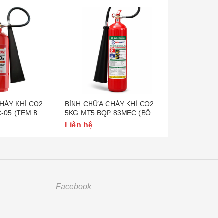
HÁY KHÍ CO2
BÌNH CHỮA CHÁY KHÍ CO2
BÌNH CHỮA 
C-05 (TEM BỘ
5KG MT5 BQP 83MEC (BỘ
6KG BQP 83
QUỐC PHÒNG)
PHÒNG)
Liên hệ
Liên hệ
Facebook