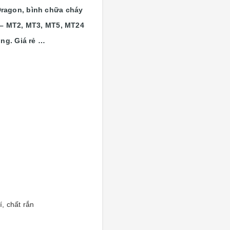
Dragon, bình chữa cháy
 – MT2, MT3, MT5, MT24
ng. Giá rẻ …
, chất rắn