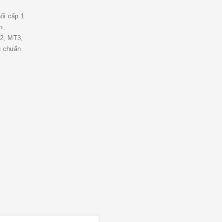
ối cấp 1
n,
2, MT3,
u chuẩn