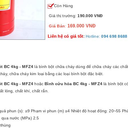
Còn Hàng
Giá thị trường:
190.000 VNĐ
169.000 VNĐ
Giá Bán
:
Liên hệ có giá tốt
:
Hotline:
094 698 8688
ột BC 4kg - MFZ4
là bình bột chữa cháy dùng để chữa cháy các chất 
háy, chữa cháy kim loại bằng các loại bình bột đặc biệt.
ột BC 4kg - MFZ4
hoặc
Bình cứu hỏa BC 4kg - MFZ4
là bình bột 
t lỏng, chất khí, chất rắn.
quả phun (s): ≥9 Phạm vi phun (m) ≥4 Nhiệt độ hoạt động: 20~55 Phâ
 qua nước (MPa) 2.5
 thùng