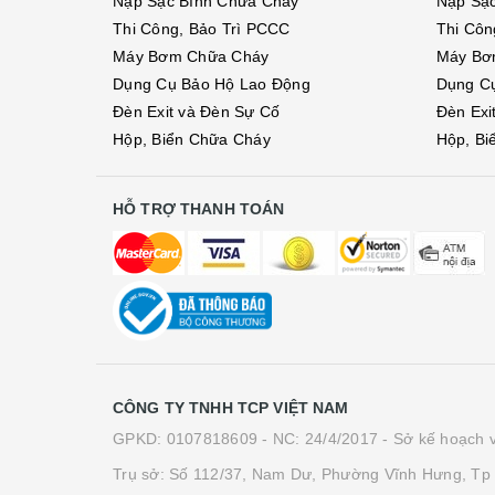
Nạp Sạc Bình Chữa Cháy
Nạp Sạ
Thi Công, Bảo Trì PCCC
Thi Côn
Máy Bơm Chữa Cháy
Máy Bơ
Dụng Cụ Bảo Hộ Lao Động
Dụng C
Đèn Exit và Đèn Sự Cố
Đèn Exi
Hộp, Biển Chữa Cháy
Hộp, Bi
HỖ TRỢ THANH TOÁN
CÔNG TY TNHH TCP VIỆT NAM
GPKD: 0107818609 - NC: 24/4/2017 - Sở kế hoạch v
Trụ sở: Số 112/37, Nam Dư, Phường Vĩnh Hưng, Tp 