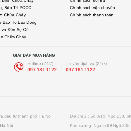
c Bình Chữa Cháy
Chính sách đổi trả
g, Bảo Trì PCCC
Chính sách vận chuyển
m Chữa Cháy
Chính sách thanh toán
ụ Bảo Hộ Lao Động
t và Đèn Sự Cố
ển Chữa Cháy
GIẢI ĐÁP MUA HÀNG
Hotline (24/7)
Tư vấn dịch vụ (24/7)
097 181 1122
097 181 1122
à đầu tư thành phố Hà Nội.
Địa chỉ 2 : Số 9/19, Ngõ 158, 
Hà Nội.
Kho xưởng: Ngách 99 Ngõ 238