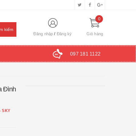
0
Đăng nhập
Đăng ký
Giỏ hàng
097 181 1122
a Đình
- SKY