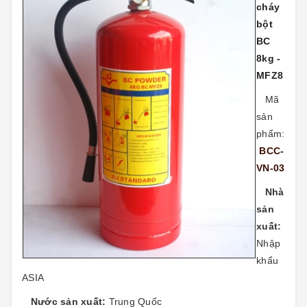
cháy
bột
BC
8kg -
MFZ8
Mã
sản
phẩm:
BCC-
VN-03
Nhà
sản
xuất:
Nhập
khẩu
ASIA
Nước sản xuất:
Trung Quốc