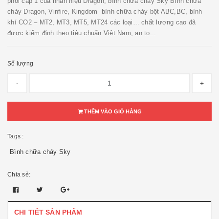
phối cấp 1 của nhãn hiệu Dragon, bình chữa cháy Sky Bình chữa
cháy Dragon, Vinfire, Kingdom bình chữa cháy bột ABC,BC, bình
khí CO2 – MT2, MT3, MT5, MT24 các loại… chất lượng cao đã
được kiểm định theo tiêu chuẩn Việt Nam, an to...
Số lượng
-
+
THÊM VÀO GIỎ HÀNG
Tags :
Bình chữa cháy Sky
Chia sẻ:
CHI TIẾT SẢN PHẨM