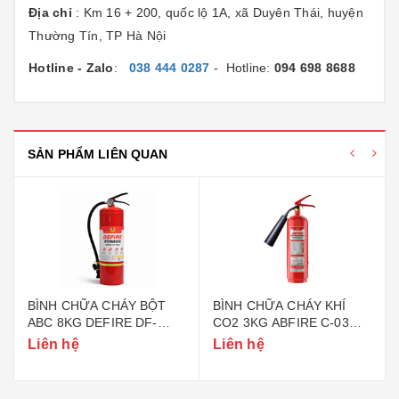
Địa chỉ
: Km 16 + 200, quốc lộ 1A, xã Duyên Thái, huyện
Thường Tín, TP Hà Nội
Hotline - Zalo
:
038 444 0287
- Hotline:
094 698 8688
SẢN PHẨM LIÊN QUAN
BÌNH CHỮA CHÁY BỘT
BÌNH CHỮA CHÁY KHÍ
ABC 8KG DEFIRE DF-
CO2 3KG ABFIRE C-03
ABC8 (BỘ CÔNG AN)
(TEM BỘ CÔNG AN)
Liên hệ
Liên hệ