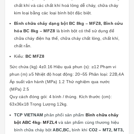
chất khí và các chất khí hoá lỏng dễ cháy, chữa cháy
kim loại bằng các loại bình bột đặc biệt.
Bình chữa cháy dạng bột BC 8kg – MFZ8, Bình cứu
hỏa BC 8kg – MFZ8
là bình bột có thể sử dụng để
chữa cháy điện hạ thế, chữa cháy chất lỏng, chất khí,
chất rắn.
Kiểu:
BC MFZ8
Sức chứa (kg) 4±0.16 Hiệu quả phun (s): ≥12 Phạm vi
phun (m) ≥5 Nhiệt độ hoạt động: 20~55 Phân loại: 22B,4A
Áp suất vận hành (MPa) 1.2 Thử nghiệm qua nước
(MPa) 2.5
Quy cách đóng gói: 4 bình / thùng. Kích thước (cm):
63x36x18 Trọng Lượng 12kg.
TCP VIETNAM
phân phối sản phẩm
Bình chữa cháy
bột ABC 4kg- MFZL4
và sản phẩm cùng thương hiệu
bình chữa cháy bột
ABC,BC,
bình khí
CO2 – MT2, MT3,