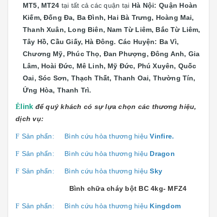
MT5, MT24
tại
tất cả các quận tại
Hà Nội: Quận
Hoàn
Kiếm, Đống Đa, Ba Đình, Hai Bà Trưng, Hoàng Mai,
Thanh Xuân, Long Biên, Nam Từ Liêm, Bắc Từ Liêm,
Tây Hồ, Cầu Giấy, Hà Đông. Các Huyện: Ba Vì,
Chương Mỹ, Phúc Thọ, Đan Phượng, Đông Anh, Gia
Lâm, Hoài Đức, Mê Linh, Mỹ Đức, Phú Xuyên, Quốc
Oai, Sóc Sơn, Thạch Thất, Thanh Oai, Thường Tín,
Ứng Hòa, Thanh Trì.
Ê
link
để quý khách có sự lựa chọn các thương hiệu,
dịch vụ:
Sản phẩn:
Bình cứu hỏa thương hiệu
Vinfire.
F
Sản phẩn:
Bình cứu hỏa thương hiệu
Dragon
F
Sản phẩn:
Bình cứu hỏa thương hiệu
Sky
F
Bình chữa cháy bột BC 4kg- MFZ4
Sản phẩn:
Bình cứu hỏa thương hiệu
Kingdom
F