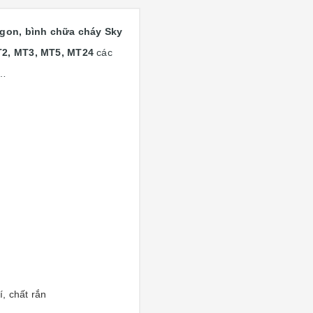
gon, bình chữa cháy Sky
T2, MT3, MT5, MT24
các
 …
, chất rắn