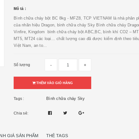
Mô tả :
Bình chữa cháy bột BC 8kg - MFZ8, TCP VIETNAM là nhà phân ph
của nhãn hiệu Dragon, bình chữa cháy Sky Bình chữa cháy Drago
Vinfire, Kingdom bình chữa cháy bột ABC,BC, bình khí CO2 – MT
MT5, MT24 các loại… chất lượng cao đã được kiểm định theo tiê
Việt Nam, an to...
-
+
Số lượng
THÊM VÀO GIỎ HÀNG
Bình chữa cháy Sky
Tags :
Chia sẻ:
NH GIÁ SẢN PHẨM
THẺ TAGS