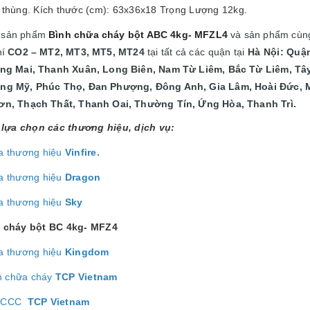
/ thùng. Kích thước (cm): 63x36x18 Trọng Lượng 12kg.
i sản phẩm
Bình chữa cháy bột ABC 4kg- MFZL4
và sản phẩm cùng
hí
CO2 – MT2, MT3, MT5, MT24
tại
tất cả các quận tại
Hà Nội: Quậ
àng Mai, Thanh Xuân, Long Biên, Nam Từ Liêm, Bắc Từ Liêm, Tây
ng Mỹ, Phúc Thọ, Đan Phượng, Đông Anh, Gia Lâm, Hoài Đức, 
ơn, Thạch Thất, Thanh Oai, Thường Tín, Ứng Hòa, Thanh Trì.
lựa chọn các thương hiệu, dịch vụ:
a thương hiệu
Vinfire.
a thương hiệu
Dragon
a thương hiệu
Sky
 cháy bột BC 4kg- MFZ4
a thương hiệu
Kingdom
h chữa cháy
TCP Vietnam
ị PCCC
TCP Vietnam