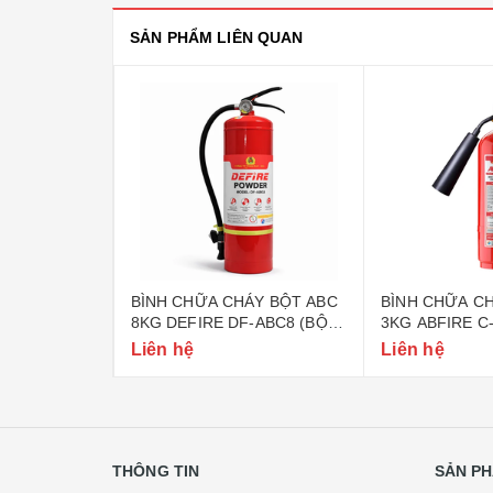
SẢN PHẨM LIÊN QUAN
ÁY BỘT ABC
BÌNH CHỮA CHÁY BỘT ABC
BÌNH CHỮA CH
-ABC4 (BỘ
8KG DEFIRE DF-ABC8 (BỘ
3KG ABFIRE C
CÔNG AN)
CÔNG AN)
Liên hệ
Liên hệ
THÔNG TIN
SẢN PH