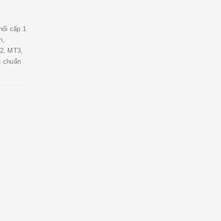
ối cấp 1
n,
2, MT3,
u chuẩn