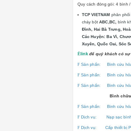
Quy cách đóng gói: 4 bình 
TCP VIETNAM
phân phố
cháy bột
ABC,BC,
bình k
Đình, Hai Bà Trưng, Ho
Các Huyện: Ba Vì, Chươ
Xuyên, Quốc Oai, Sóc S
Ê
link
để quý khách có sự 
Sản phẩn:
Bình cứu hỏ
F
Sản phẩn:
Bình cứu hỏ
F
Sản phẩn:
Bình cứu hỏ
F
Bình chữa
Sản phẩn:
Bình cứu hỏ
F
Dịch vụ:
Nạp sạc bìn
F
Dịch vụ:
Cấp thiết b
F