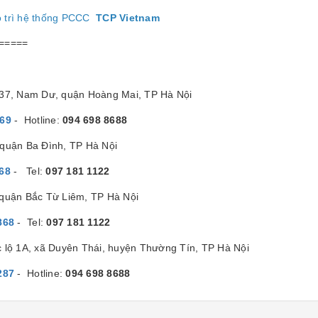
o trì hệ thống PCCC
TCP Vietnam
=====
/37, Nam Dư, quận Hoàng Mai, TP Hà Nội
869
- Hotline:
094 698 8688
quận Ba Đình, TP Hà Nội
68
- Tel:
097 181 1122
 quận Bắc Từ Liêm, TP Hà Nội
868
- Tel:
097 181 1122
c lộ 1A, xã Duyên Thái, huyện Thường Tín, TP Hà Nội
287
- Hotline:
094 698 8688