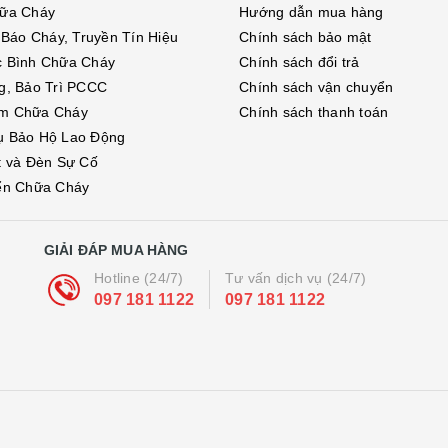
hữa Cháy
Hướng dẫn mua hàng
ị Báo Cháy, Truyền Tín Hiệu
Chính sách bảo mật
c Bình Chữa Cháy
Chính sách đổi trả
g, Bảo Trì PCCC
Chính sách vận chuyển
m Chữa Cháy
Chính sách thanh toán
ụ Bảo Hộ Lao Động
t và Đèn Sự Cố
ển Chữa Cháy
GIẢI ĐÁP MUA HÀNG
Hotline (24/7)
Tư vấn dịch vụ (24/7)
097 181 1122
097 181 1122