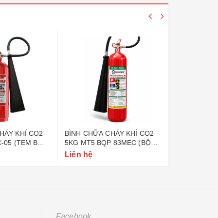
HÁY KHÍ CO2
BÌNH CHỮA CHÁY KHÍ CO2
BÌNH CHỮA 
C-05 (TEM BỘ
5KG MT5 BQP 83MEC (BỘ
6KG BQP 83
QUỐC PHÒNG)
PHÒNG)
Liên hệ
Liên hệ
Facebook