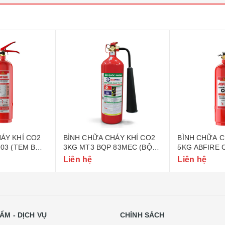
ÁY KHÍ CO2
BÌNH CHỮA CHÁY KHÍ CO2
BÌNH CHỮA C
-03 (TEM BỘ
3KG MT3 BQP 83MEC (BỘ
5KG ABFIRE 
QUỐC PHÒNG)
CÔNG AN)
Liên hệ
Liên hệ
ẨM - DỊCH VỤ
CHÍNH SÁCH