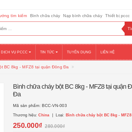
ướng tìm kiếm
Bình chữa cháy
Nạp bình chữa cháy
Thiết bị pccc
DỊCH VỤ PCCC
TIN TỨC
TUYỂN DỤNG
LIÊN HỆ
ột BC 8kg - MFZ8 tại quận Đông Đa
Bình chữa cháy bột BC 8kg - MFZ8 tại quận 
Đa
Mã sản phẩm:
BCC-VN-003
Thương hiệu:
China
Loại:
Bình chữa cháy bột BC 8kg - MFZ8
250.000₫
280.000₫