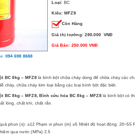
Loại:
BC
Kiểu: MFZ8
Còn Hàng
Giá thị trường: 280.000 VNĐ
Giá Bán: 250.000 VNĐ
ne:
094 698 8688
ột BC 8kg – MFZ8
là bình bột chữa cháy dùng để chữa cháy các chất
dễ cháy, chữa cháy kim loại bằng các loại bình bột đặc biệt.
ột BC 8kg – MFZ8, Bình cứu hỏa BC 8kg – MFZ8
là bình bột có 
t lỏng, chất khí, chất rắn.
quả phun (s): ≥12 Phạm vi phun (m) ≥5 Nhiệt độ hoạt động: 20~55 P
hiệm qua nước (MPa) 2.5