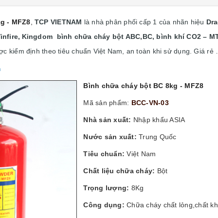
kg - MFZ8
,
TCP VIETNAM
là nhà phân phối cấp 1 của nhãn hiệu
Dra
nfire,
Kingdom bình chữa cháy bột ABC,BC, bình khí CO2 – M
ợc kiểm định theo tiêu chuẩn Việt Nam, an toàn khi sử dụng. Giá rẻ
m
Bình chữa cháy bột BC 8kg - MFZ8
Mã sản phẩm:
BCC-VN-03
Nhà sản xuất:
Nhập khẩu ASIA
Nước sản xuất:
Trung Quốc
Tiêu chuẩn:
Việt Nam
Chất liệu chữa cháy:
Bột
Trọng lượng:
8Kg
Công dụng:
Chữa cháy chất lỏng,chất khí