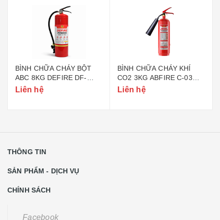
BÌNH CHỮA CHÁY BỘT
BÌNH CHỮA CHÁY KHÍ
ABC 8KG DEFIRE DF-
CO2 3KG ABFIRE C-03
ABC8 (BỘ CÔNG AN)
(TEM BỘ CÔNG AN)
Liên hệ
Liên hệ
THÔNG TIN
SẢN PHẨM - DỊCH VỤ
CHÍNH SÁCH
Facebook