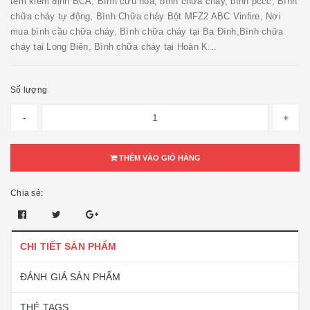
tem kiểm định BCA, Bình cứu hỏa, bình chữa cháy, bình pccc, Bình
chữa cháy tự động, Bình Chữa cháy Bột MFZ2 ABC Vinfire, Nơi
mua bình cầu chữa cháy, Bình chữa cháy tại Ba Đình,Bình chữa
cháy tại Long Biên, Bình chữa cháy tại Hoàn K...
Số lượng
-
+
THÊM VÀO GIỎ HÀNG
Chia sẻ:
CHI TIẾT SẢN PHẨM
ĐÁNH GIÁ SẢN PHẨM
THẺ TAGS