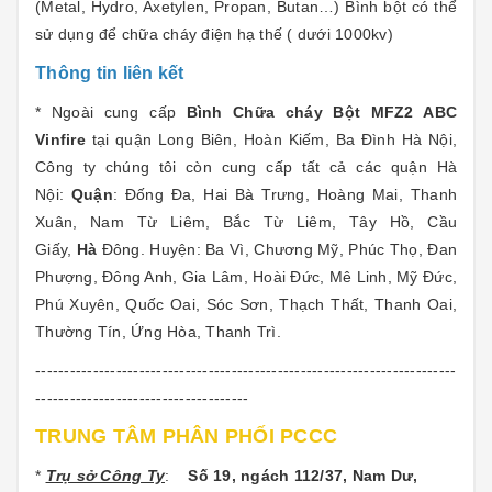
(Metal, Hydro, Axetylen, Propan, Butan…) Bình bột có thể
sử dụng để chữa cháy điện hạ thế ( dưới 1000kv)
Thông tin liên kết
* Ngoài cung cấp
Bình Chữa cháy Bột MFZ2 ABC
Vinfire
tại quận Long Biên, Hoàn Kiếm, Ba Đình Hà Nội,
Công ty chúng tôi còn cung cấp tất cả các quận Hà
Nội:
Quận
: Đống Đa, Hai Bà Trưng, Hoàng Mai, Thanh
Xuân, Nam Từ Liêm, Bắc Từ Liêm, Tây Hồ, Cầu
Giấy,
Hà
Đông. Huyện: Ba Vì, Chương Mỹ, Phúc Thọ, Đan
Phượng, Đông Anh, Gia Lâm, Hoài Đức, Mê Linh, Mỹ Đức,
Phú Xuyên, Quốc Oai, Sóc Sơn, Thạch Thất, Thanh Oai,
Thường Tín, Ứng Hòa, Thanh Trì.
-------------------------------------------------------------------------
-------------------------------------
TRUNG TÂM PHÂN PHỐI PCCC
*
Trụ sở Công Ty
:
Số 19, ngách 112/37, Nam Dư,