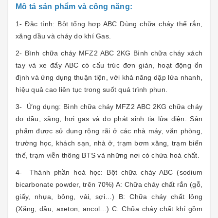
Mô tả sản phẩm và công năng:
1- Đặc tính: Bột tổng hợp ABC Dùng chữa cháy thể rắn,
xăng dầu và cháy do khí Gas.
2-
Bình chữa cháy MFZ2 ABC 2KG
Bình chữa cháy xách
tay và xe đẩy ABC có cấu trúc đơn giản, hoạt động ổn
định và ứng dụng thuận tiện, với khả năng dập lửa nhanh,
hiệu quả cao liên tục trong suốt quá trình phun.
3- Ứng dụng:
Bình chữa cháy MFZ2 ABC 2KG
chữa cháy
do dầu, xăng, hơi gas và do phát sinh tia lửa điện. Sản
phẩm được sử dụng rộng rãi ở các nhà máy, văn phòng,
trường học, khách sạn, nhà ở, trạm bơm xăng, trạm biến
thế, trạm viễn thông BTS và những nơi có chứa hoá chất.
4- Thành phần hoá học: Bột chữa cháy ABC (sodium
bicarbonate powder, trên 70%) A: Chữa cháy chất rắn (gỗ,
giấy, nhựa, bông, vải, sợi…) B: Chữa cháy chất lỏng
(Xăng, dầu, axeton, ancol…) C: Chữa cháy chất khí gồm