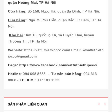
quận Hoàng Mai, TP Hà Nội
Cửa hàng
: Số 158, Ngọc Hà, quận Ba Đình, TP Hà Nội.
Cửa hàng
:: Ngõ 75 Phú Diễn, quận Bắc Từ Liêm, TP Hà
Nội.
Kho bãi
: Km 16, quốc lộ 1A, xã Duyên Thái, huyện
Thường Tín, TP Hà Nội
Website
:
https://vattuthietbipccc.com/
Email:
kdvattuthietb
ipccc@gmail.com
Page:
https://www.facebook.com/vattuthietbipccc/
Hotline
: 094 698 8688 -
Tư vấn bán hàng
: 094 313
8868 -
TP HCM
: 097 181 1122
SẢN PHẨM LIÊN QUAN